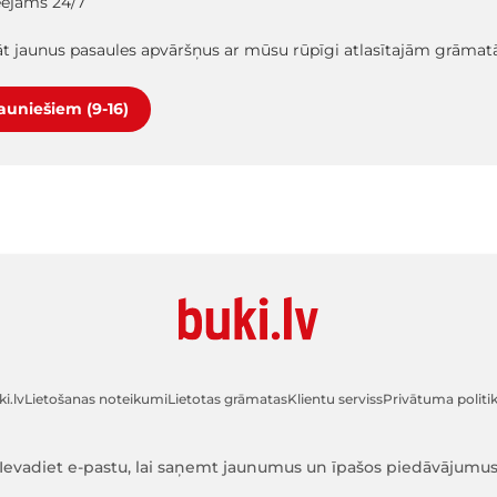
ieejams 24/7
lāt jaunus pasaules apvāršņus ar mūsu rūpīgi atlasītajām grāma
jauniešiem (9-16)
i.lv
Lietošanas noteikumi
Lietotas grāmatas
Klientu serviss
Privātuma politi
Ievadiet e-pastu, lai saņemt jaunumus un īpašos piedāvājumu