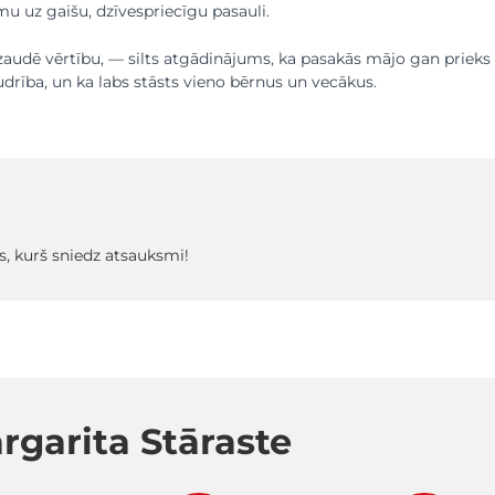
mu uz gaišu, dzīvespriecīgu pasauli.
audē vērtību, — silts atgādinājums, ka pasakās mājo gan prieks
rība, un ka labs stāsts vieno bērnus un vecākus.
s, kurš sniedz atsauksmi!
rgarita Stāraste