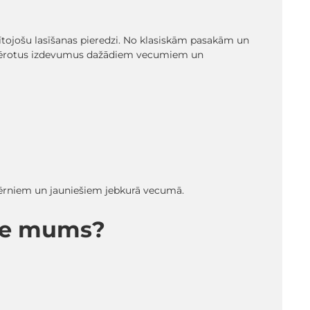
glītojošu lasīšanas pieredzi. No klasiskām pasakām un
emērotus izdevumus dažādiem vecumiem un
 bērniem un jauniešiem jebkurā vecumā.
pie mums?