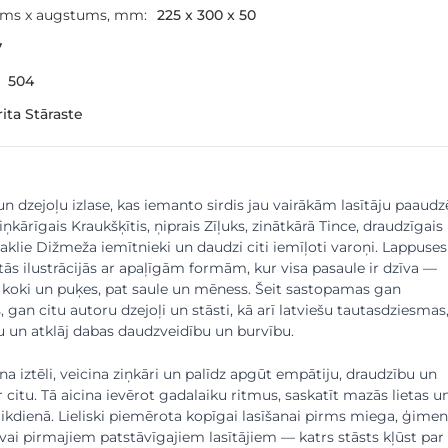
ums x augstums, mm:
225 x 300 x 50
7
504
ita Stāraste
n dzejoļu izlase, kas iemanto sirdis jau vairākām lasītāju paaud
iņkārīgais Kraukšķītis, ņiprais Zīļuks, zinātkārā Tince, draudzīgais
 čaklie Dižmeža iemītnieki un daudzi citi iemīļoti varoņi. Lappuses
ltās ilustrācijās ar apaļīgām formām, kur visa pasaule ir dzīva —
i, koki un puķes, pat saule un mēness. Šeit sastopamas gan
 gan citu autoru dzejoļi un stāsti, kā arī latviešu tautasdziesmas
 un atklāj dabas daudzveidību un burvību.
na iztēli, veicina ziņkāri un palīdz apgūt empātiju, draudzību un
 citu. Tā aicina ievērot gadalaiku ritmus, saskatīt mazās lietas u
ikdienā. Lieliski piemērota kopīgai lasīšanai pirms miega, ģime
i pirmajiem patstāvīgajiem lasītājiem — katrs stāsts kļūst par