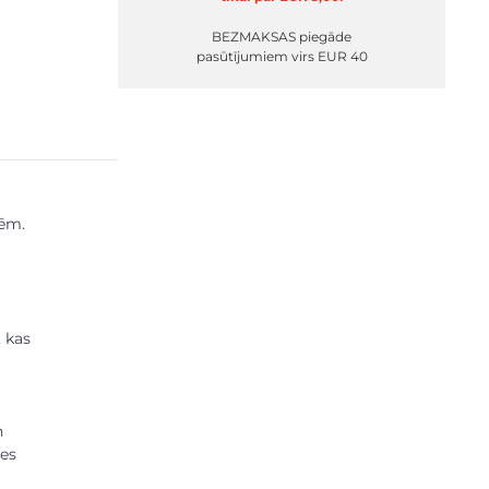
BEZMAKSAS piegāde
pasūtījumiem virs EUR 40
zēm.
, kas
n
nes