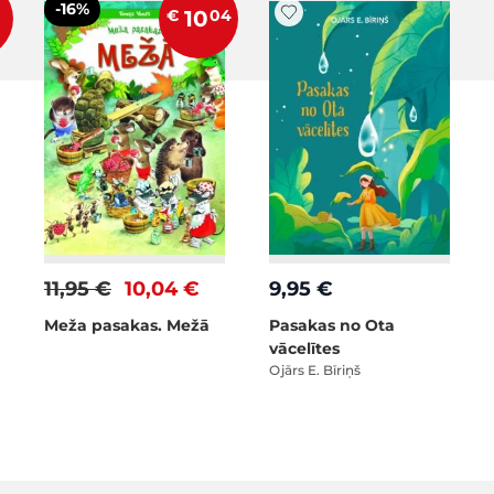
-16%
€
10
04
11,95 €
10,04 €
9,95 €
Meža pasakas. Mežā
Pasakas no Ota
vācelītes
Ojārs E. Bīriņš