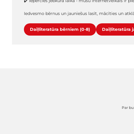
✔️ Iepērcies jebkurā laikā - mūsu internetveikals ir p
Iedvesmo bērnus un jauniešus lasīt, mācīties un atk
Daiļliteratūra bērniem (0-8)
Daiļliteratūra 
Par buk