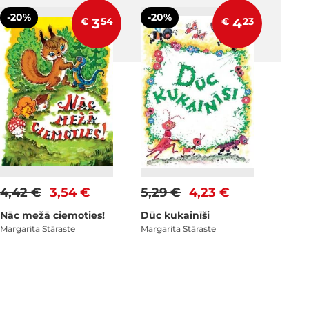
-20%
-20%
€
3
54
€
4
23
4,42 €
3,54 €
5,29 €
4,23 €
Nāc mežā ciemoties!
Dūc kukainīši
Margarita Stāraste
Margarita Stāraste