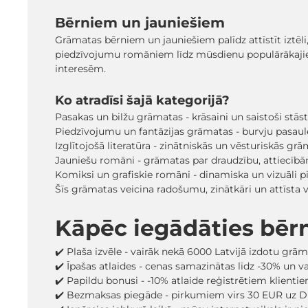
Bērniem un jauniešiem
Grāmatas bērniem un jauniešiem palīdz attīstīt iztēli
piedzīvojumu romāniem līdz mūsdienu populārākaji
interesēm.
Ko atradīsi šajā kategorijā?
Pasakas un bilžu grāmatas - krāsaini un saistoši stā
Piedzīvojumu un fantāzijas grāmatas - burvju pasaules
Izglītojošā literatūra - zinātniskās un vēsturiskās grā
Jauniešu romāni - grāmatas par draudzību, attiecīb
Komiksi un grafiskie romāni - dinamiska un vizuāli pi
Šīs grāmatas veicina radošumu, zinātkāri un attīsta
Kāpēc iegādāties bēr
✔️ Plaša izvēle - vairāk nekā 6000 Latvijā izdotu grā
✔️ Īpašas atlaides - cenas samazinātas līdz -30% un 
✔️ Papildu bonusi - -10% atlaide reģistrētiem klienti
✔️ Bezmaksas piegāde - pirkumiem virs 30 EUR uz D