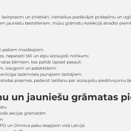
, lasītprasmi un zinātkāri, vienlaikus piedāvājot priekpilnu un iz
em jauniešu bestelleriem, mūsu grāmatu kolekcijā atradīsi pi
sti pašiem mazākajiem.
, neparasti tēli un elpu aizraujoši notikumi.
matas bērniem, kas palīdz izprast pasauli.
ām, izaugsmi un pašatklāsmi.
evilcīga lasāmviela jaunajiem lasītājiem.
 valodas prasmes, padarot lasīšanu par aizraujošu piedzīvojumu
nu un jauniešu grāmatas 
matu
vairāk akcijas grāmatām
em
PD un Omniva paku skapjiem visā Latvijā