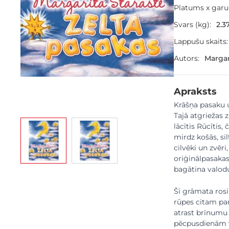
Platums x gar
Svars (kg):
2.3
Lappušu skaits:
Autors:
Margar
Apraksts
Krāšņa pasaku u
Tajā atgriežas z
View larger image
View larger image
lācītis Rūcītis,
mirdz košās, si
cilvēki un zvēr
oriģinālpasakas,
bagātina valodu
Šī grāmata rosi
rūpes citam par
atrast brīnumu 
pēcpusdienām va