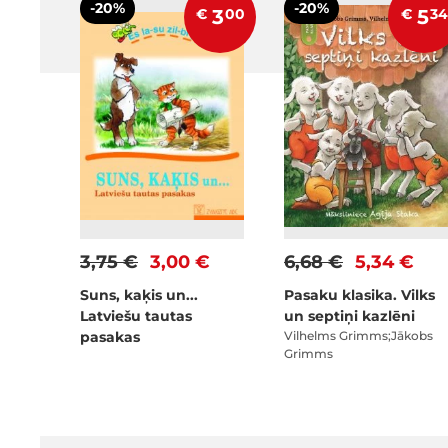
-20%
-20%
€
3
00
€
5
34
3,75 €
3,00 €
6,68 €
5,34 €
Suns, kaķis un...
Pasaku klasika. Vilks
Latviešu tautas
un septiņi kazlēni
pasakas
Vilhelms Grimms;Jākobs
Grimms