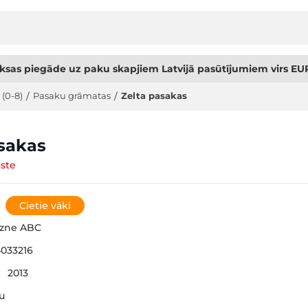
sas piegāde uz paku skapjiem Latvijā pasūtījumiem virs EUR
 (0-8)
/
Pasaku grāmatas
/
Zelta pasakas
sakas
aste
Cietie vāki
gzne ABC
033216
:
2013
šu