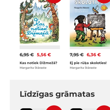
6,95 €
5,56 €
7,95 €
6,36 €
Kas notiek Dižmežā?
Ej pie rūķa skoloties!
Margarita Stāraste
Margarita Stāraste
Līdzīgas grāmatas