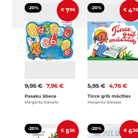
-20%
-20%
€
7
96
€
4
7
9,95 €
7,96 €
5,95 €
4,76 €
Pasaku ābece
Tince grib mācīties
Margarita Stāraste
Margarita Stāraste
-20%
-20%
€
5
56
€
6
36