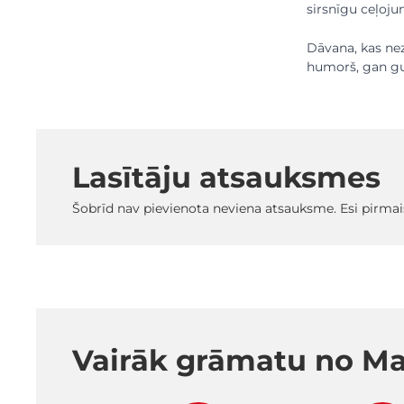
sirsnīgu ceļoju
Dāvana, kas nez
humorš, gan gud
Lasītāju atsauksmes
Šobrīd nav pievienota neviena atsauksme. Esi pirmai
Vairāk grāmatu no Ma