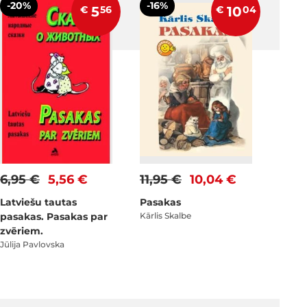
-20%
-16%
€
5
56
€
10
04
6,95 €
5,56 €
11,95 €
10,04 €
Latviešu tautas
Pasakas
pasakas. Pasakas par
Kārlis Skalbe
zvēriem.
Jūlija Pavlovska