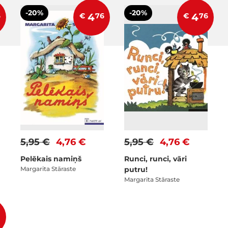
-20%
-20%
6
€
4
76
€
4
76
5,95 €
4,76 €
5,95 €
4,76 €
Pelēkais namiņš
Runci, runci, vāri
Margarita Stāraste
putru!
Margarita Stāraste