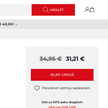
MEKLĒT
 40,00! •
34,95 €
31,21 €
IELIKT GROZĀ
Pievienot vēlmju sarakstam
Sūti uz DPD paku skapjiem
tikai par EUR 3,00
!