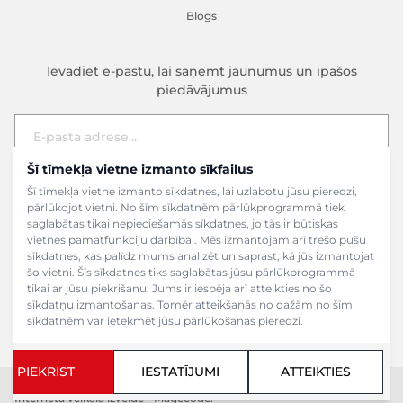
Blogs
Ievadiet e-pastu, lai saņemt jaunumus un īpašos
piedāvājumus
Šī tīmekļa vietne izmanto sīkfailus
E-pasta adrese
Pieteikties
Šī tīmekļa vietne izmanto sīkdatnes, lai uzlabotu jūsu pieredzi,
pārlūkojot vietni. No šīm sīkdatnēm pārlūkprogrammā tiek
saglabātas tikai nepieciešamās sīkdatnes, jo tās ir būtiskas
vietnes pamatfunkciju darbībai. Mēs izmantojam arī trešo pušu
sīkdatnes, kas palīdz mums analizēt un saprast, kā jūs izmantojat
šo vietni. Šīs sīkdatnes tiks saglabātas jūsu pārlūkprogrammā
tikai ar jūsu piekrišanu. Jums ir iespēja arī atteikties no šo
sīkdatņu izmantošanas. Tomēr atteikšanās no dažām no šīm
sīkdatnēm var ietekmēt jūsu pārlūkošanas pieredzi.
PIEKRIST
IESTATĪJUMI
ATTEIKTIES
Copyright ©2024 SIA Grāmatu veikals. Visas tiesības aizsargātas.
Interneta veikala izveide - Magecode
.