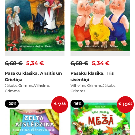
6,68 €
5,34 €
6,68 €
5,34 €
Pasaku klasika. Ansītis un
Pasaku klasika. Trīs
Grietiņa
sivēntiņi
Jākobs Grimms;Vilhelms
Vilhelms Grimms;Jākobs
Grimms
Grimms
-20%
-16%
€
7
88
€
10
04