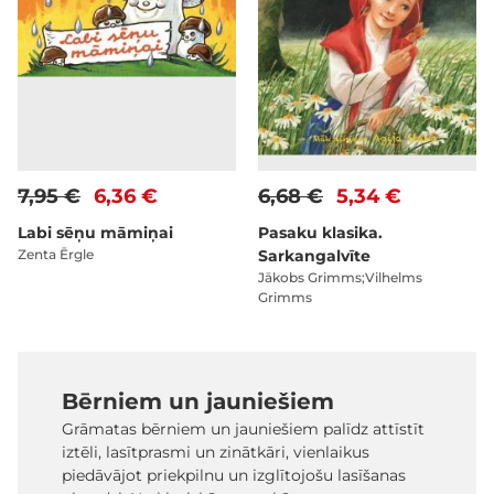
7,95 €
6,36 €
6,68 €
5,34 €
Labi sēņu māmiņai
Pasaku klasika.
Zenta Ērgle
Sarkangalvīte
Jākobs Grimms;Vilhelms
Grimms
Bērniem un jauniešiem
Grāmatas bērniem un jauniešiem palīdz attīstīt
iztēli, lasītprasmi un zinātkāri, vienlaikus
piedāvājot priekpilnu un izglītojošu lasīšanas