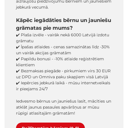
aizraujošu piedzīvojumu bērniem un jauniešiem
jebkurā vecumā.
Kāpēc iegādāties bērnu un jauniešu
grāmatas pie mums?
✔️ Plaša izvēle - vairāk nekā 6000 Latvijā izdotu
grāmatu
✔️ Īpašas atlaides - cenas samazinātas līdz -30%
un vairāk akcijas grāmatām
✔️ Papildu bonusi - -10% atlaide reģistrētiem
klientiem
✔️ Bezmaksas piegāde - pirkumiem virs 30 EUR
uz DPD un Omniva paku skapjiem visā Latvijā
✔️ Iepērcies jebkurā laikā - mūsu internetveikals
ir pieejams 24/7
Iedvesmo bērnus un jauniešus lasīt, mācīties un
atklāt jaunus pasaules apvāršņus ar mūsu
rūpīgi atlasītajām grāmatām!