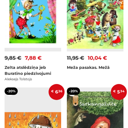
9,85 €
7,88 €
11,95 €
10,04 €
Zelta atslēdziņa jeb
Meža pasakas. Mežā
Buratino piedzīvojumi
Aleksejs Tolstojs
-20%
-20%
€
6
36
€
5
34