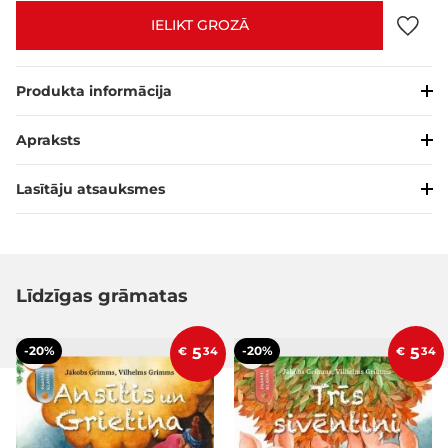
IELIKT GROZĀ
Produkta informācija
Apraksts
Lasītāju atsauksmes
Līdzīgas grāmatas
-20%
-20%
€
5
34
€
5
34