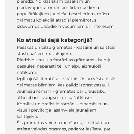
pieredzi. No klasiskām pasakām un
piedzīvojumu romāniem līdz mūsdienu
populārākajiem jauniešu bestelleriem, mūsu
grāmatu kolekcijā atradīsi piemērotus
izdevumus dažādiem vecumiem un interesēm.
Ko atradīsi šajā kategorijā?
Pasakas un bilžu grāmatas - krāsaini un saistoši
stāsti pašiem mazākajiem.
Piedzīvojumu un fantāzijas grāmatas - burvju
pasaules, neparasti tēli un elpu aizraujoši
notikumi.
Izglītojošā literatūra - zinātniskās un vēsturiskās
grāmatas bērniem, kas palīdz izprast pasauli.
Jauniešu romāni - grāmatas par draudzību,
attiecībām, izaugsmi un pašatklāsmi.
Komiksi un grafiskie romāni - dinamiska un
vizuāli pievilcīga lasāmviela jaunajiem
lasītājiem.
Šīs grāmatas veicina radošumu, zinātkāri un
attīsta valodas prasmes, padarot lasīšanu par