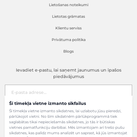
Lietošanas noteikumi
Lietotas grāmatas
Klientu serviss
Privātuma politika
Blogs
Ievadiet e-pastu, lai saņemt jaunumus un īpašos
piedāvājumus
Šī tīmekļa vietne izmanto sīkfailus
E-pasta adrese
Pieteikties
Šī tīmekļa vietne izmanto sīkdatnes, lai uzlabotu jūsu pieredzi,
pārlūkojot vietni. No šīm sīkdatnēm pārlūkprogrammā tiek
saglabātas tikai nepieciešamās sīkdatnes, jo tās ir būtiskas
vietnes pamatfunkciju darbībai. Mēs izmantojam arī trešo pušu
sīkdatnes, kas palīdz mums analizēt un saprast, kā jūs izmantojat