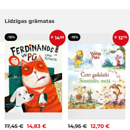
Līdzīgas grāmatas
-15%
-15%
€
14
83
€
12
70
17,45 €
14,83 €
14,95 €
12,70 €