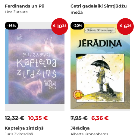
Ferdinands un Pū
Četri gadalaiki Simtjūdžu
Lina Žutaute
mežā
-16%
-20%
€
10
35
€
6
36
12,32 €
10,35 €
7,95 €
6,36 €
Kapteiņa zirdziņš
Jērādiņa
Juris Zvirgzdiņš
Alberts Kronenbergs