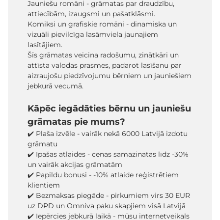
Jauniešu romāni - grāmatas par draudzību,
attiecībām, izaugsmi un pašatklāsmi.
Komiksi un grafiskie romāni - dinamiska un
vizuāli pievilcīga lasāmviela jaunajiem
lasītājiem.
Šīs grāmatas veicina radošumu, zinātkāri un
attīsta valodas prasmes, padarot lasīšanu par
aizraujošu piedzīvojumu bērniem un jauniešiem
jebkurā vecumā.
Kāpēc iegādāties bērnu un jauniešu
grāmatas pie mums?
✔️ Plaša izvēle - vairāk nekā 6000 Latvijā izdotu
grāmatu
✔️ Īpašas atlaides - cenas samazinātas līdz -30%
un vairāk akcijas grāmatām
✔️ Papildu bonusi - -10% atlaide reģistrētiem
klientiem
✔️ Bezmaksas piegāde - pirkumiem virs 30 EUR
uz DPD un Omniva paku skapjiem visā Latvijā
✔️ Iepērcies jebkurā laikā - mūsu internetveikals