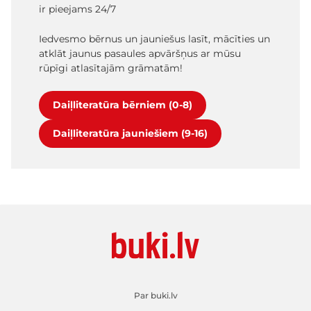
ir pieejams 24/7
Iedvesmo bērnus un jauniešus lasīt, mācīties un
atklāt jaunus pasaules apvāršņus ar mūsu
rūpīgi atlasītajām grāmatām!
Daiļliteratūra bērniem (0-8)
Daiļliteratūra jauniešiem (9-16)
Par buki.lv