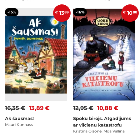
-15%
-16%
€
13
89
€
10
88
16,35 €
13,89 €
12,95 €
10,88 €
Ak šausmas!
Spoku birojs. Atgadījums
Mauri Kunnass
ar vilcienu katastrofu
Kristīna Olsone, Moa Vallīna