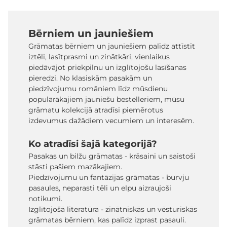
Bērniem un jauniešiem
Grāmatas bērniem un jauniešiem palīdz attīstīt
iztēli, lasītprasmi un zinātkāri, vienlaikus
piedāvājot priekpilnu un izglītojošu lasīšanas
pieredzi. No klasiskām pasakām un
piedzīvojumu romāniem līdz mūsdienu
populārākajiem jauniešu bestelleriem, mūsu
grāmatu kolekcijā atradīsi piemērotus
izdevumus dažādiem vecumiem un interesēm.
Ko atradīsi šajā kategorijā?
Pasakas un bilžu grāmatas - krāsaini un saistoši
stāsti pašiem mazākajiem.
Piedzīvojumu un fantāzijas grāmatas - burvju
pasaules, neparasti tēli un elpu aizraujoši
notikumi.
Izglītojošā literatūra - zinātniskās un vēsturiskās
grāmatas bērniem, kas palīdz izprast pasauli.