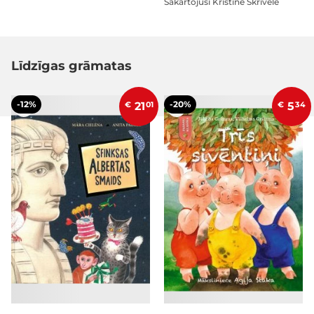
Sakārtojusi Kristīne Skrīvele
Līdzīgas grāmatas
-12%
-20%
€
21
01
€
5
34