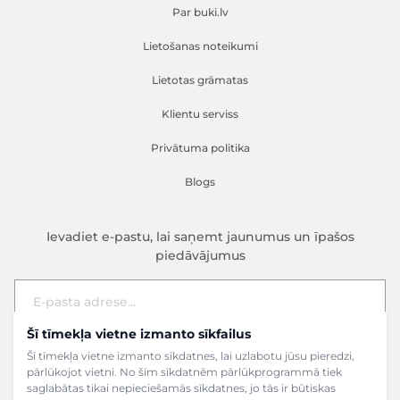
Par buki.lv
Lietošanas noteikumi
Lietotas grāmatas
Klientu serviss
Privātuma politika
Blogs
Ievadiet e-pastu, lai saņemt jaunumus un īpašos
piedāvājumus
Šī tīmekļa vietne izmanto sīkfailus
E-pasta adrese
Pieteikties
Šī tīmekļa vietne izmanto sīkdatnes, lai uzlabotu jūsu pieredzi,
pārlūkojot vietni. No šīm sīkdatnēm pārlūkprogrammā tiek
saglabātas tikai nepieciešamās sīkdatnes, jo tās ir būtiskas