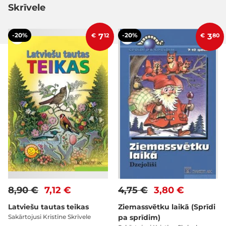
Skrīvele
-20%
-20%
€
7
12
€
3
80
8,90 €
7,12 €
4,75 €
3,80 €
Latviešu tautas teikas
Ziemassvētku laikā (Sprīdi
Sakārtojusi Kristīne Skrīvele
pa sprīdim)