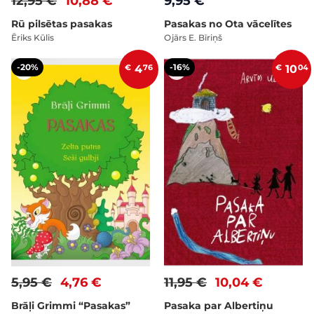
12,95 €
10,88 €
9,95 €
Rū pilsētas pasakas
Pasakas no Ota vācelītes
Ēriks Kūlis
Ojārs E. Bīriņš
-20%
-16%
€
4
76
€
10
04
5,95 €
4,76 €
11,95 €
10,04 €
Brāļi Grimmi “Pasakas”
Pasaka par Albertiņu