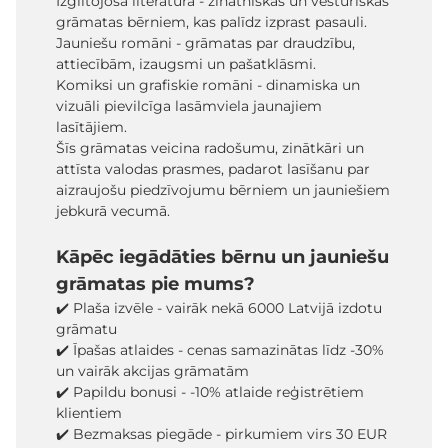
Izglītojošā literatūra - zinātniskās un vēsturiskās
grāmatas bērniem, kas palīdz izprast pasauli.
Jauniešu romāni - grāmatas par draudzību,
attiecībām, izaugsmi un pašatklāsmi.
Komiksi un grafiskie romāni - dinamiska un
vizuāli pievilcīga lasāmviela jaunajiem
lasītājiem.
Šīs grāmatas veicina radošumu, zinātkāri un
attīsta valodas prasmes, padarot lasīšanu par
aizraujošu piedzīvojumu bērniem un jauniešiem
jebkurā vecumā.
Kāpēc iegādāties bērnu un jauniešu
grāmatas pie mums?
✔️ Plaša izvēle - vairāk nekā 6000 Latvijā izdotu
grāmatu
✔️ Īpašas atlaides - cenas samazinātas līdz -30%
un vairāk akcijas grāmatām
✔️ Papildu bonusi - -10% atlaide reģistrētiem
klientiem
✔️ Bezmaksas piegāde - pirkumiem virs 30 EUR