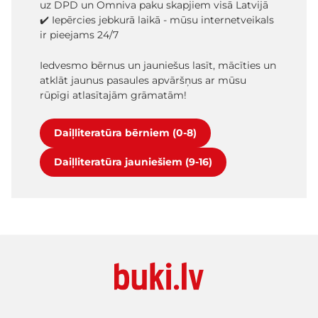
uz DPD un Omniva paku skapjiem visā Latvijā
✔️ Iepērcies jebkurā laikā - mūsu internetveikals
ir pieejams 24/7
Iedvesmo bērnus un jauniešus lasīt, mācīties un
atklāt jaunus pasaules apvāršņus ar mūsu
rūpīgi atlasītajām grāmatām!
Daiļliteratūra bērniem (0-8)
Daiļliteratūra jauniešiem (9-16)