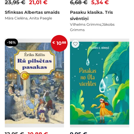
23,95 €
21,01 €
6,68 €
5,34 €
Sfinksas Albertas smaids
Pasaku klasika. Trīs
Māra Cielēna, Anita Paegle
sivēntiņi
Vilhelms Grimms;Jākobs
Grimms
-16%
€
10
88