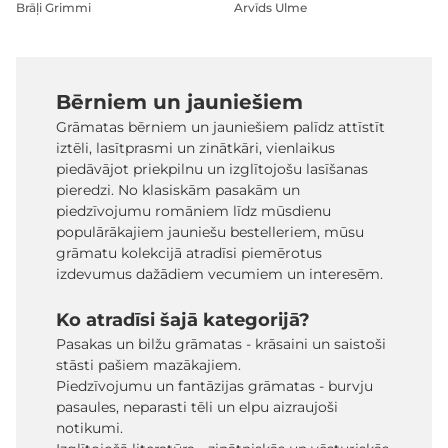
Brāļi Grimmi
Arvīds Ulme
Bērniem un jauniešiem
Grāmatas bērniem un jauniešiem palīdz attīstīt
iztēli, lasītprasmi un zinātkāri, vienlaikus
piedāvājot priekpilnu un izglītojošu lasīšanas
pieredzi. No klasiskām pasakām un
piedzīvojumu romāniem līdz mūsdienu
populārākajiem jauniešu bestelleriem, mūsu
grāmatu kolekcijā atradīsi piemērotus
izdevumus dažādiem vecumiem un interesēm.
Ko atradīsi šajā kategorijā?
Pasakas un bilžu grāmatas - krāsaini un saistoši
stāsti pašiem mazākajiem.
Piedzīvojumu un fantāzijas grāmatas - burvju
pasaules, neparasti tēli un elpu aizraujoši
notikumi.