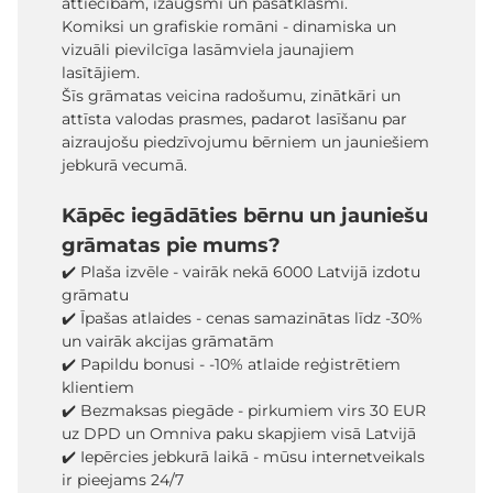
attiecībām, izaugsmi un pašatklāsmi.
Komiksi un grafiskie romāni - dinamiska un
vizuāli pievilcīga lasāmviela jaunajiem
lasītājiem.
Šīs grāmatas veicina radošumu, zinātkāri un
attīsta valodas prasmes, padarot lasīšanu par
aizraujošu piedzīvojumu bērniem un jauniešiem
jebkurā vecumā.
Kāpēc iegādāties bērnu un jauniešu
grāmatas pie mums?
✔️ Plaša izvēle - vairāk nekā 6000 Latvijā izdotu
grāmatu
✔️ Īpašas atlaides - cenas samazinātas līdz -30%
un vairāk akcijas grāmatām
✔️ Papildu bonusi - -10% atlaide reģistrētiem
klientiem
✔️ Bezmaksas piegāde - pirkumiem virs 30 EUR
uz DPD un Omniva paku skapjiem visā Latvijā
✔️ Iepērcies jebkurā laikā - mūsu internetveikals
ir pieejams 24/7