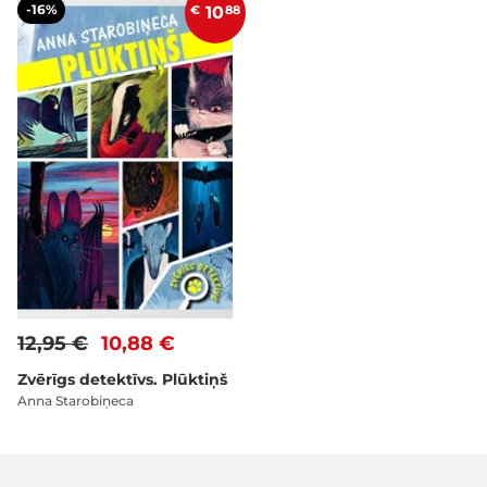
-16%
€
10
88
12,95 €
10,88 €
Zvērīgs detektīvs. Plūktiņš
Anna Starobiņeca