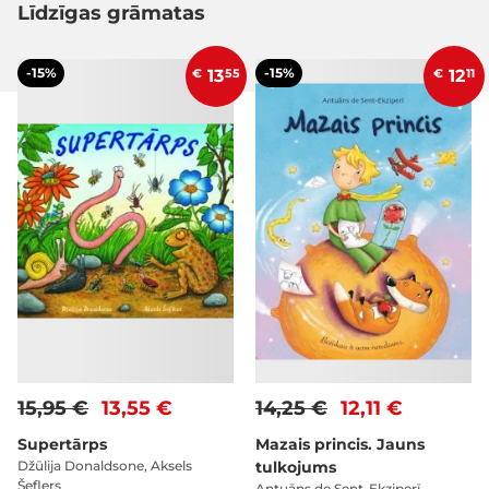
Līdzīgas grāmatas
-15%
-15%
€
13
55
€
12
11
15,95 €
13,55 €
14,25 €
12,11 €
Supertārps
Mazais princis. Jauns
Džūlija Donaldsone, Aksels
tulkojums
Šeflers
Antuāns de Sent-Ekziperī