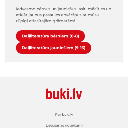
Iedvesmo bērnus un jauniešus lasīt, mācīties un
atklāt jaunus pasaules apvāršņus ar mūsu
rūpīgi atlasītajām grāmatām!
Daiļliteratūra bērniem (0-8)
Daiļliteratūra jauniešiem (9-16)
Par buki.lv
Lietošanas noteikumi