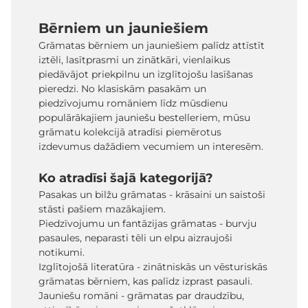
Bērniem un jauniešiem
Grāmatas bērniem un jauniešiem palīdz attīstīt
iztēli, lasītprasmi un zinātkāri, vienlaikus
piedāvājot priekpilnu un izglītojošu lasīšanas
pieredzi. No klasiskām pasakām un
piedzīvojumu romāniem līdz mūsdienu
populārākajiem jauniešu bestelleriem, mūsu
grāmatu kolekcijā atradīsi piemērotus
izdevumus dažādiem vecumiem un interesēm.
Ko atradīsi šajā kategorijā?
Pasakas un bilžu grāmatas - krāsaini un saistoši
stāsti pašiem mazākajiem.
Piedzīvojumu un fantāzijas grāmatas - burvju
pasaules, neparasti tēli un elpu aizraujoši
notikumi.
Izglītojošā literatūra - zinātniskās un vēsturiskās
grāmatas bērniem, kas palīdz izprast pasauli.
Jauniešu romāni - grāmatas par draudzību,