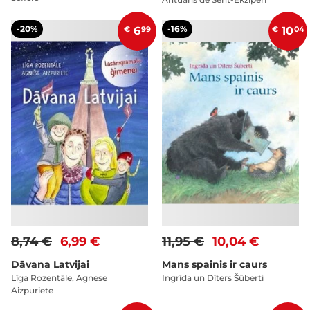
-20%
-16%
€
6
99
€
10
04
8,74 €
6,99 €
11,95 €
10,04 €
Dāvana Latvijai
Mans spainis ir caurs
Līga Rozentāle, Agnese
Ingrīda un Dīters Šūberti
Aizpuriete