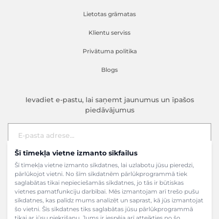
Lietotas grāmatas
Klientu serviss
Privātuma politika
Blogs
Ievadiet e-pastu, lai saņemt jaunumus un īpašos
piedāvājumus
Šī tīmekļa vietne izmanto sīkfailus
E-pasta adrese
Pieteikties
Šī tīmekļa vietne izmanto sīkdatnes, lai uzlabotu jūsu pieredzi,
pārlūkojot vietni. No šīm sīkdatnēm pārlūkprogrammā tiek
saglabātas tikai nepieciešamās sīkdatnes, jo tās ir būtiskas
vietnes pamatfunkciju darbībai. Mēs izmantojam arī trešo pušu
sīkdatnes, kas palīdz mums analizēt un saprast, kā jūs izmantojat
šo vietni. Šīs sīkdatnes tiks saglabātas jūsu pārlūkprogrammā
tikai ar jūsu piekrišanu. Jums ir iespēja arī atteikties no šo