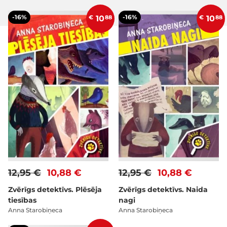
-16%
-16%
€
10
88
€
10
88
12,95 €
10,88 €
12,95 €
10,88 €
Zvērīgs detektīvs. Plēsēja
Zvērīgs detektīvs. Naida
tiesības
nagi
Anna Starobiņeca
Anna Starobiņeca