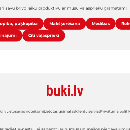
ri savu brīvo laiku produktīvu ar mūsu vaļasprieku grāmatām!
opība, puķkopība
Makšķerēšana
Medības
Rok
rinājumi
Citi vaļasprieki
i.lv
Lietošanas noteikumi
Lietotas grāmatas
Klientu serviss
Privātuma politi
Ievadiet e-pastu, lai saņemt jaunumus un īpašos piedāvājumu