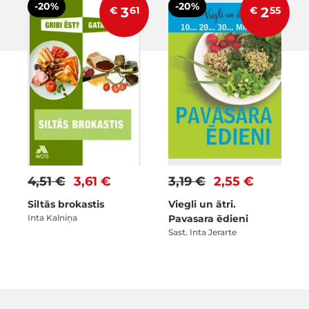
-20%
-20%
€
3
61
€
2
55
4,51 €
3,61 €
3,19 €
2,55 €
Siltās brokastis
Viegli un ātri.
Inta Kalniņa
Pavasara ēdieni
Sast. Inta Jerarte