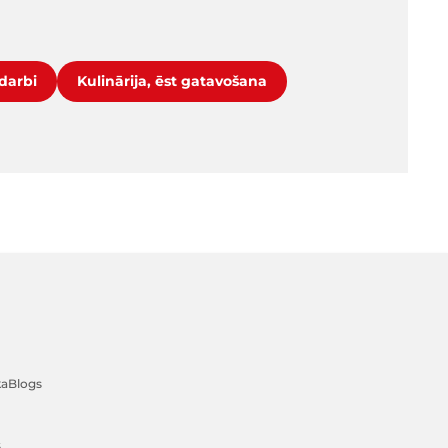
darbi
Kulinārija, ēst gatavošana
ka
Blogs
s