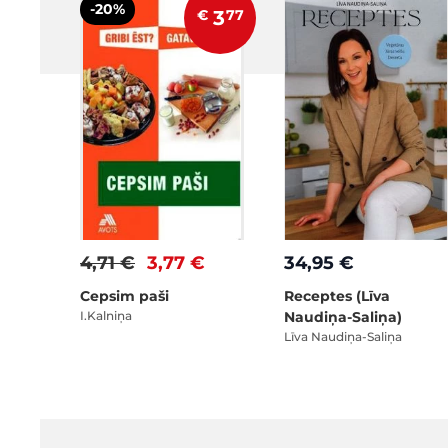
-20%
€
3
77
4,71 €
3,77 €
34,95 €
Cepsim paši
Receptes (Līva
I.Kalniņa
Naudiņa-Saliņa)
Līva Naudiņa-Saliņa