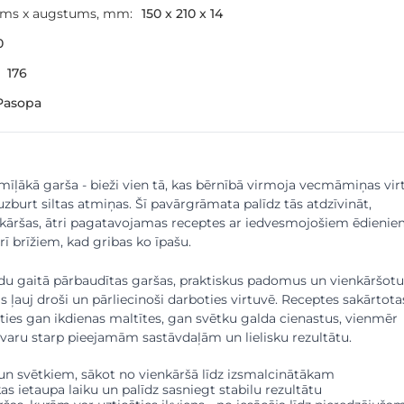
ums x augstums, mm:
150 x 210 x 14
0
176
Pasopa
mīļākā garša - bieži vien tā, kas bērnībā virmoja vecmāmiņas vir
uzburt siltas atmiņas. Šī pavārgrāmata palīdz tās atdzīvināt,
nkāršas, ātri pagatavojamas receptes ar iedvesmojošiem ēdienie
rī brīžiem, kad gribas ko īpašu.
adu gaitā pārbaudītas garšas, praktiskus padomus un vienkāršotu
 ļauj droši un pārliecinoši darboties virtuvē. Receptes sakārtotas
lēties gan ikdienas maltītes, gan svētku galda cienastus, vienmēr
svaru starp pieejamām sastāvdaļām un lielisku rezultātu.
 un svētkiem, sākot no vienkāršā līdz izsmalcinātākam
 kas ietaupa laiku un palīdz sasniegt stabilu rezultātu