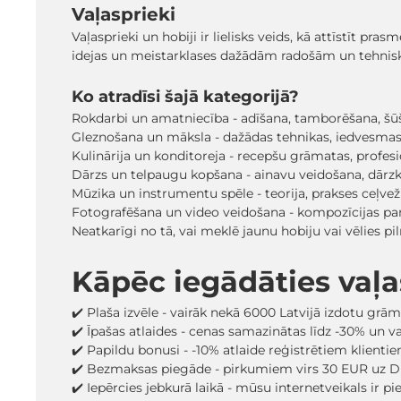
Vaļasprieki
Vaļasprieki un hobiji ir lielisks veids, kā attīstīt pr
idejas un meistarklases dažādām radošām un tehniskā
Ko atradīsi šajā kategorijā?
Rokdarbi un amatniecība - adīšana, tamborēšana, šūša
Gleznošana un māksla - dažādas tehnikas, iedvesmas 
Kulinārija un konditoreja - recepšu grāmatas, profe
Dārzs un telpaugu kopšana - ainavu veidošana, dārz
Mūzika un instrumentu spēle - teorija, prakses ceļv
Fotografēšana un video veidošana - kompozīcijas pa
Neatkarīgi no tā, vai meklē jaunu hobiju vai vēlies 
Kāpēc iegādāties vaļ
✔️ Plaša izvēle - vairāk nekā 6000 Latvijā izdotu grā
✔️ Īpašas atlaides - cenas samazinātas līdz -30% un 
✔️ Papildu bonusi - -10% atlaide reģistrētiem klienti
✔️ Bezmaksas piegāde - pirkumiem virs 30 EUR uz D
✔️ Iepērcies jebkurā laikā - mūsu internetveikals ir p