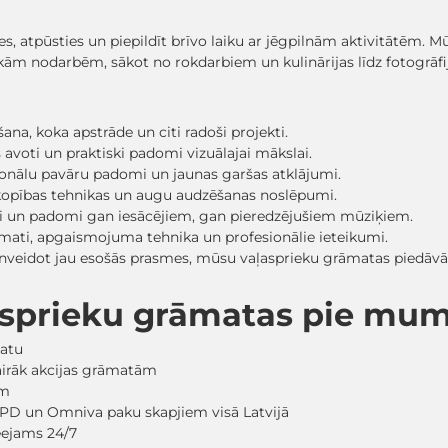
asmes, atpūsties un piepildīt brīvo laiku ar jēgpilnām aktivitātēm.
m nodarbēm, sākot no rokdarbiem un kulinārijas līdz fotogrāfij
na, koka apstrāde un citi radoši projekti.
avoti un praktiski padomi vizuālajai mākslai.
sionālu pavāru padomi un jaunas garšas atklājumi.
kopības tehnikas un augu audzēšanas noslēpumi.
eži un padomi gan iesācējiem, gan pieredzējušiem mūziķiem.
mati, apgaismojuma tehnika un profesionālie ieteikumi.
pilnveidot jau esošās prasmes, mūsu vaļasprieku grāmatas piedāv
asprieku grāmatas pie mu
matu
vairāk akcijas grāmatām
em
PD un Omniva paku skapjiem visā Latvijā
ieejams 24/7