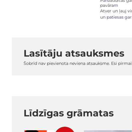
Pārbaudītas gar
pavāram
Atver un ļauj v
un patiesas gar
Lasītāju atsauksmes
Šobrīd nav pievienota neviena atsauksme. Esi pirmai
Līdzīgas grāmatas