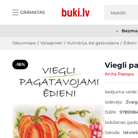
Skip to Content
GRĀMATAS
• Bezmak
Sākumlapa
/
Vaļasprieki
/
Kulinārija, ēst gatavošana
/
Ēdieni
Main image
Click to view image in fullscreen
Viegli p
-16%
Anita Pasopa
Iesējuma veids:
Izdevējs:
Zvai
ISBN:
9789984
Izdošanas gads
Valoda:
latvie