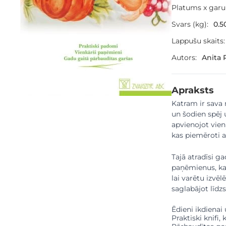
Platums x gar
Svars (kg):
0.5
Lappušu skaits:
Autors:
Anita 
Apraksts
Katram ir sava 
un šodien spēj 
apvienojot vie
kas piemēroti a
Tajā atradīsi g
paņēmienus, kas
lai varētu izvē
saglabājot līdz
Ēdieni ikdienai
Praktiski knifi,