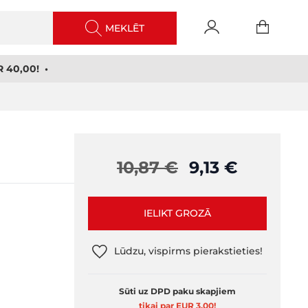
MEKLĒT
 40,00! •
10,87 €
9,13 €
IELIKT GROZĀ
Lūdzu, vispirms pierakstieties!
Sūti uz DPD paku skapjiem
tikai par EUR 3,00
!