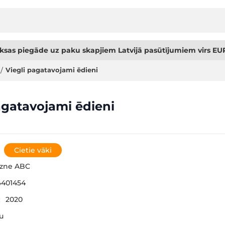
sas piegāde uz paku skapjiem Latvijā pasūtījumiem virs EUR
/
Viegli pagatavojami ēdieni
agatavojami ēdieni
Cietie vāki
gzne ABC
401454
:
2020
šu