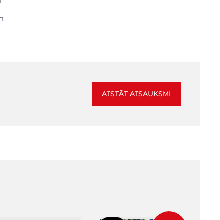
m
ēm
ATSTĀT ATSAUKSMI