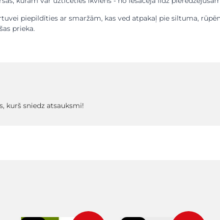
šas, kurām var uzticēties ikviens - no iesācēja līdz pieredzējuša
irtuvei piepildīties ar smaržām, kas ved atpakaļ pie siltuma, rūp
šas prieka.
s, kurš sniedz atsauksmi!