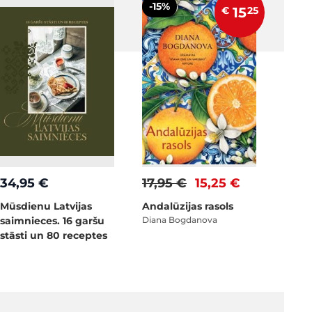
-15%
€
15
25
34,95 €
17,95 €
15,25 €
Mūsdienu Latvijas
Andalūzijas rasols
saimnieces. 16 garšu
Diana Bogdanova
stāsti un 80 receptes