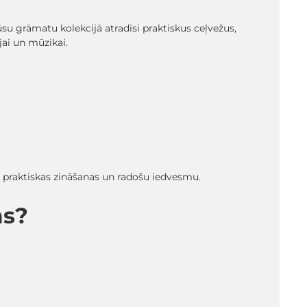
 Mūsu grāmatu kolekcijā atradīsi praktiskus ceļvežus,
ai un mūzikai.
ā praktiskas zināšanas un radošu iedvesmu.
ms?