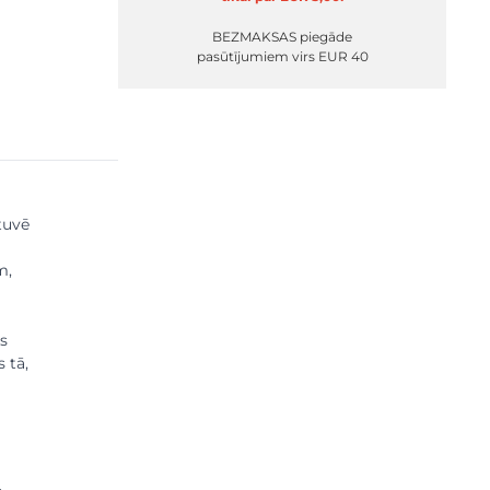
BEZMAKSAS piegāde
pasūtījumiem virs EUR 40
tuvē
m,
s
 tā,