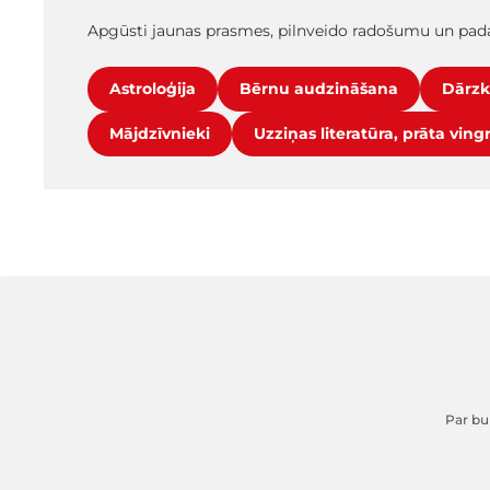
Apgūsti jaunas prasmes, pilnveido radošumu un pada
Astroloģija
Bērnu audzināšana
Dārzk
Mājdzīvnieki
Uzziņas literatūra, prāta ving
Par buk