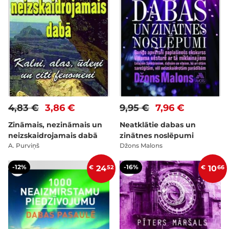
4,83 €
3,86 €
9,95 €
7,96 €
Zināmais, nezināmais un
Neatklātie dabas un
neizskaidrojamais dabā
zinātnes noslēpumi
A. Purviņš
Džons Malons
-12%
-16%
€
24
52
€
10
66