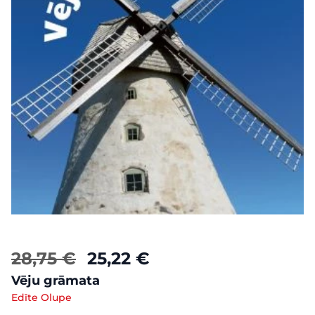
28,75 €
25,22 €
Vēju grāmata
Edīte Olupe