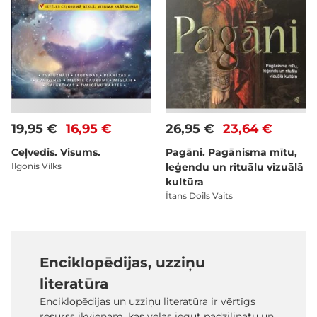
19,95 €
16,95 €
26,95 €
23,64 €
Ceļvedis. Visums.
Pagāni. Pagānisma mītu,
Ilgonis Vilks
leģendu un rituālu vizuālā
kultūra
Ītans Doils Vaits
Enciklopēdijas, uzziņu
literatūra
Enciklopēdijas un uzziņu literatūra ir vērtīgs
resurss ikvienam, kas vēlas iegūt padziļinātu un