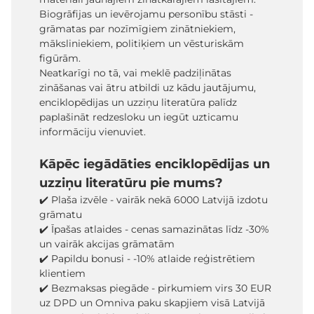
Biogrāfijas un ievērojamu personību stāsti -
grāmatas par nozīmīgiem zinātniekiem,
māksliniekiem, politiķiem un vēsturiskām
figūrām.
Neatkarīgi no tā, vai meklē padziļinātas
zināšanas vai ātru atbildi uz kādu jautājumu,
enciklopēdijas un uzziņu literatūra palīdz
paplašināt redzesloku un iegūt uzticamu
informāciju vienuviet.
Kāpēc iegādāties enciklopēdijas un
uzziņu literatūru pie mums?
✔️ Plaša izvēle - vairāk nekā 6000 Latvijā izdotu
grāmatu
✔️ Īpašas atlaides - cenas samazinātas līdz -30%
un vairāk akcijas grāmatām
✔️ Papildu bonusi - -10% atlaide reģistrētiem
klientiem
✔️ Bezmaksas piegāde - pirkumiem virs 30 EUR
uz DPD un Omniva paku skapjiem visā Latvijā