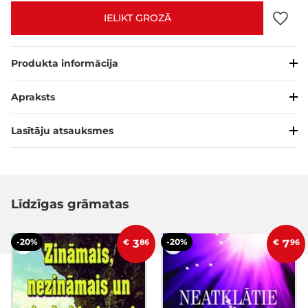
IELIKT GROZĀ
Produkta informācija
Apraksts
Lasītāju atsauksmes
Līdzīgas grāmatas
-20%
-20%
€
3
86
€
7
96