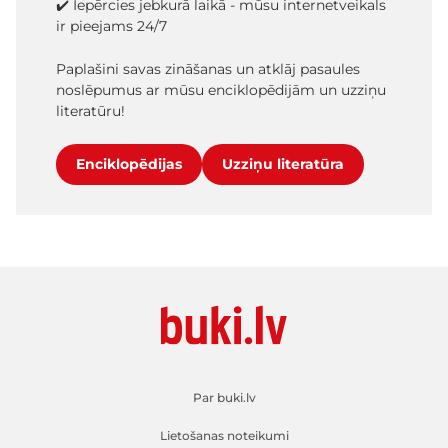
✔️ Iepērcies jebkurā laikā - mūsu internetveikals
ir pieejams 24/7
Paplašini savas zināšanas un atklāj pasaules
noslēpumus ar mūsu enciklopēdijām un uzziņu
literatūru!
Enciklopēdijas
Uzziņu literatūra
Par buki.lv
Lietošanas noteikumi