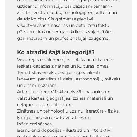
uzticamu informāciju par dažādām tēmām -
zinātni, vēsturi, dabu, tehnoloģijām, kultūru un
daudz ko citu. Šīs grāmatas piedāvā
visaptverošas zināšanas un detalizētu faktu
pārskatu, kas noder gan ikdienas vajadzībām,
gan mācībām un profesionālajai izaugsmei.
Ko atradīsi šajā kategorijā?
Vispārējās enciklopēdijas - plašs un detalizēts
ieskats dažādās zinātnes un kultūras jomās.
Tematiskās enciklopēdijas - specializēti
izdevumi par vēsturi, dabu, astronomiju, mākslu
un citām nozarēm.
Atlanti un ģeogrāfiskie ceļveži - pasaules un
valstu kartes, ģeogrāfijas izziņas materiāli un
ceļojumu uzziņu literatūra.
Zinātnes un tehnoloģiju uzziņu literatūra - fizika,
ķīmija, medicīna, datorzinātnes un
inženierzinātnes.
Bērnu enciklopēdijas - ilustrēti un interaktīvi
materiāli jaunajiem zinātkārajiem lasītājiem.