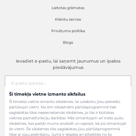
Lietotas grāmatas
Klientu serviss
Privātuma politika
Blogs
Ievadiet e-pastu, lai saņemt jaunumus un īpašos
piedāvājumus
Šī tīmekļa vietne izmanto sīkfailus
E-pasta adrese
Pieteikties
Šī tīmekļa vietne izmanto sīkdatnes, lai uzlabotu jūsu pieredzi,
pārlūkojot vietni. No šīm sīkdatnēm pārlūkprogrammā tiek
saglabātas tikai nepieciešamās sīkdatnes, jo tās ir būtiskas
vietnes pamatfunkciju darbībai. Mēs izmantojam arī trešo pušu
sīkdatnes, kas palīdz mums analizēt un saprast, kā jūs izmantojat
šo vietni. Šīs sīkdatnes tiks saglabātas jūsu pārlūkprogrammā
tikai ar jūsu piekrišanu. Jums ir iespēja arī atteikties no šo