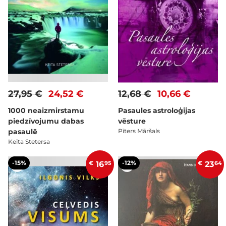
27,95 €
24,52 €
12,68 €
10,66 €
1000 neaizmirstamu
Pasaules astroloģijas
piedzīvojumu dabas
vēsture
pasaulē
Pīters Māršals
Keita Stetersa
-15%
-12%
€
16
95
€
23
64