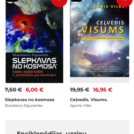
7,50 €
6,00 €
19,95 €
16,95 €
Slepkavas no kosmosa
Ceļvedis. Visums.
Staņislavs Ziguņenko
Ilgonis Vilks
Enciklopēdijas, uzziņu