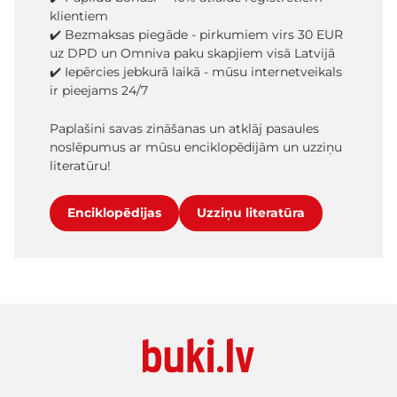
klientiem
✔️ Bezmaksas piegāde - pirkumiem virs 30 EUR
uz DPD un Omniva paku skapjiem visā Latvijā
✔️ Iepērcies jebkurā laikā - mūsu internetveikals
ir pieejams 24/7
Paplašini savas zināšanas un atklāj pasaules
noslēpumus ar mūsu enciklopēdijām un uzziņu
literatūru!
Enciklopēdijas
Uzziņu literatūra