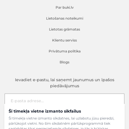
Par buki.lv
Lietošanas noteikumi
Lietotas grāmatas
Klientu serviss
Privātuma politika
Blogs
Ievadiet e-pastu, lai saņemt jaunumus un īpašos
piedāvājumus
Šī tīmekļa vietne izmanto sīkfailus
E-pasta adrese
Pieteikties
Šī tīmekļa vietne izmanto sīkdatnes, lai uzlabotu jūsu pieredzi,
pārlūkojot vietni. No šīm sīkdatnēm pārlūkprogrammā tiek
saglabātas tikai nepieciešamās sīkdatnes, jo tās ir būtiskas