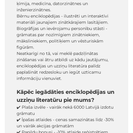
ķīmija, medicīna, datorzinātnes un
inženierzinātnes.
Bērnu enciklopēdijas - ilustrēti un interaktīvi
materiāli jaunajiem zinātkārajiem lasītājiem.
Biogrāfijas un ievērojamu personību stāsti -
grāmatas par nozīmīgiem zinātniekiem,
māksliniekiem, politiķiem un vēsturiskām
figūrām.
Neatkarīgi no tā, vai meklē padziļinātas
zināšanas vai ātru atbildi uz kādu jautājumu,
enciklopēdijas un uzziņu literatūra palīdz
paplašināt redzesloku un iegūt uzticamu
informāciju vienuviet.
Kāpēc iegādāties enciklopēdijas un
uzziņu literatūru pie mums?
✔️ Plaša izvēle - vairāk nekā 6000 Latvijā izdotu
grāmatu
✔️ Īpašas atlaides - cenas samazinātas līdz -30%
un vairāk akcijas grāmatām
✔️ Papildu bonusi - -10% atlaide reģistrētiem