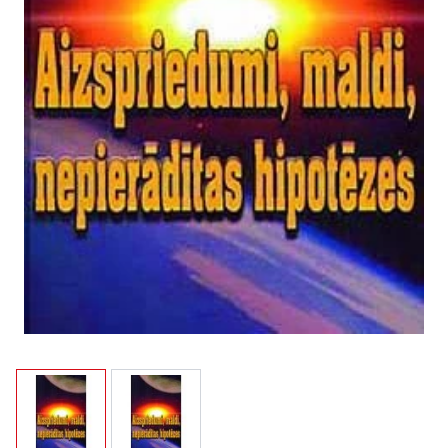
View larger image
View larger image