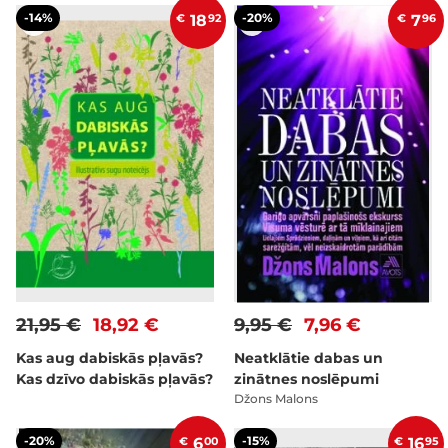
-14%
-20%
€
18
92
€
7
96
21,95 €
18,92 €
9,95 €
7,96 €
Kas aug dabiskās pļavās?
Neatklātie dabas un
Kas dzīvo dabiskās pļavās?
zinātnes noslēpumi
Džons Malons
-20%
-15%
€
6
00
€
16
95