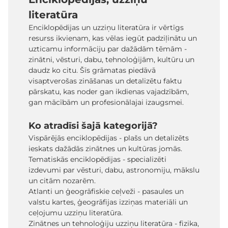
literatūra
Enciklopēdijas un uzziņu literatūra ir vērtīgs
resurss ikvienam, kas vēlas iegūt padziļinātu un
uzticamu informāciju par dažādām tēmām -
zinātni, vēsturi, dabu, tehnoloģijām, kultūru un
daudz ko citu. Šīs grāmatas piedāvā
visaptverošas zināšanas un detalizētu faktu
pārskatu, kas noder gan ikdienas vajadzībām,
gan mācībām un profesionālajai izaugsmei.
Ko atradīsi šajā kategorijā?
Vispārējās enciklopēdijas - plašs un detalizēts
ieskats dažādās zinātnes un kultūras jomās.
Tematiskās enciklopēdijas - specializēti
izdevumi par vēsturi, dabu, astronomiju, mākslu
un citām nozarēm.
Atlanti un ģeogrāfiskie ceļveži - pasaules un
valstu kartes, ģeogrāfijas izziņas materiāli un
ceļojumu uzziņu literatūra.
Zinātnes un tehnoloģiju uzziņu literatūra - fizika,