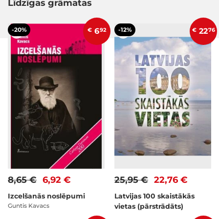
Līdzīgas grāmatas
-20%
-12%
€
6
92
€
22
76
8,65 €
6,92 €
25,95 €
22,76 €
Izcelšanās noslēpumi
Latvijas 100 skaistākās
Guntis Kavacs
vietas (pārstrādāts)