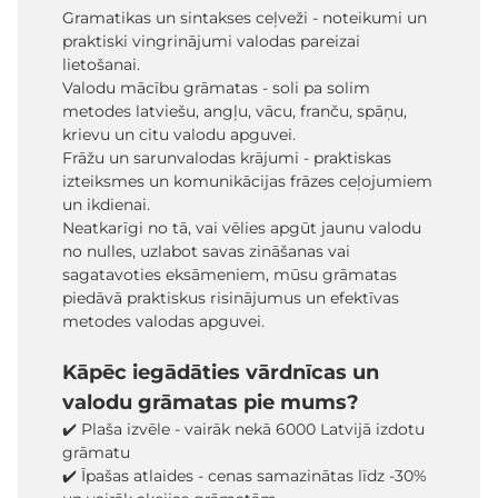
Gramatikas un sintakses ceļveži - noteikumi un
praktiski vingrinājumi valodas pareizai
lietošanai.
Valodu mācību grāmatas - soli pa solim
metodes latviešu, angļu, vācu, franču, spāņu,
krievu un citu valodu apguvei.
Frāžu un sarunvalodas krājumi - praktiskas
izteiksmes un komunikācijas frāzes ceļojumiem
un ikdienai.
Neatkarīgi no tā, vai vēlies apgūt jaunu valodu
no nulles, uzlabot savas zināšanas vai
sagatavoties eksāmeniem, mūsu grāmatas
piedāvā praktiskus risinājumus un efektīvas
metodes valodas apguvei.
Kāpēc iegādāties vārdnīcas un
valodu grāmatas pie mums?
✔️ Plaša izvēle - vairāk nekā 6000 Latvijā izdotu
grāmatu
✔️ Īpašas atlaides - cenas samazinātas līdz -30%