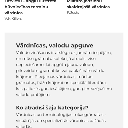
Latviešu - angļu ilustrētā
Militāro jēdzienu
būvniecības terminu
skaidrojošā vārdnīca
vārdnīca
F.Justs
V.K.Killers
Vārdnīcas, valodu apguve
Valodu zināšanas ir atslēga uz jaunām iespējām,
un mūsu grāmatu kolekcijā atradīsi visu
nepieciešamo, lai apgūtu jaunu valodu,
pilnveidotu gramatiku vai paplašinātu vārdu
krājumu. Pieejamas vārdnīcas, mācību
grāmatas, frāžu krājumi un speciālā literatūra,
kas palīdzēs gan iesācējiem, gan pieredzējušiem
valodu pratējiem.
Ko atradīsi šajā kategorijā?
Vārdnīcas un terminoloģijas rokasgrāmatas -
vispārējās un specializētās vārdnīcas dažādās
valodās.