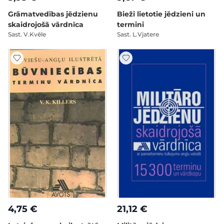
Grāmatvedības jēdzienu
Bieži lietotie jēdzieni un
skaidrojošā vārdnīca
termini
Sast. V.Kvēle
Sast. L.Vjatere
4,75 €
21,12 €