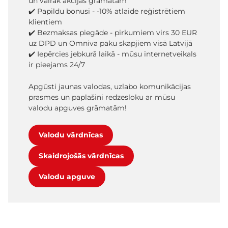
un vairāk akcijas grāmatām
✔️ Papildu bonusi - -10% atlaide reģistrētiem
klientiem
✔️ Bezmaksas piegāde - pirkumiem virs 30 EUR
uz DPD un Omniva paku skapjiem visā Latvijā
✔️ Iepērcies jebkurā laikā - mūsu internetveikals
ir pieejams 24/7
Apgūsti jaunas valodas, uzlabo komunikācijas
prasmes un paplašini redzesloku ar mūsu
valodu apguves grāmatām!
Valodu vārdnīcas
Skaidrojošās vārdnīcas
Valodu apguve