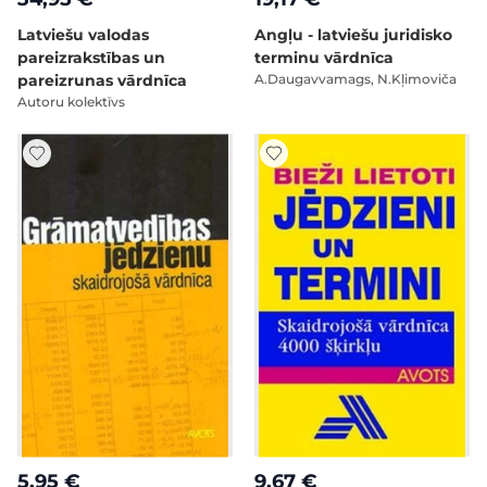
Latviešu valodas
Angļu - latviešu juridisko
pareizrakstības un
terminu vārdnīca
pareizrunas vārdnīca
A.Daugavvamags, N.Kļimoviča
Autoru kolektīvs
5,95 €
9,67 €