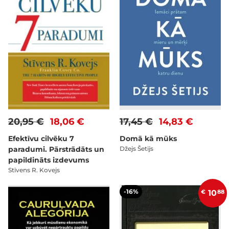
20,95 €
18,06 €
17,45 €
14,83 €
Efektīvu cilvēku 7
Domā kā mūks
paradumi. Pārstrādāts un
Džejs Šetijs
papildināts izdevums
Stīvens R. Kovejs
-16%
€
10
88