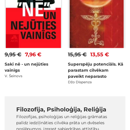
9,95 €
7,96 €
15,95 €
13,55 €
Saki nē - un nejūties
Superspēju potenciāls. Kā
vainīgs
parastam cilvēkam
V. Šeinovs
paveikt neparasto
Džo Dispenza
Filozofija, Psiholoģija, Reliģija
Filozofijas, psiholoģijas un reliģijas grāmatas
palīdz iedziļināties cilvēka prāta un dvēseles
noslēpumos, izprast sabiedrības attīstību,