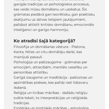
garīgās tradīcijas un psiholoģiskos procesus,
kas veido mūsu domāšanu un uzskatus. Šīs
grāmatas piedāvā gan teorētisku, gan praktisku
skatījumu uz dzīves lielajiem jautājumiem,
palīdzot attīstīt kritisko domāšanu, emocionālo
inteliģenci un garīgo harmoniju.
Ko atradīsi šajā kategorijā?
Filozofija un domāšanas vēsture - Platona,
Kanta, Nīčes un citu domātāju darbi, kas
mainījuši pasauli.
Psiholoģija un pašizaugsme - grāmatas par
emocijām, attiecībām, mentālo veselību un
personības attīstību.
Garīgā izaugsme un meditācija - pašizziņas un
apzinātības prakses, kas palīdz rast līdzsvaru
ikdienā.
Reliģija un ticības mācības - dažādu reliģiju
svētie teksti, to interpretācijas un reliģiskās
tradīcijas.
Ezotērika un mistiskās mācības - astroloģija,