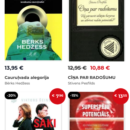
13,95 €
12,95 €
10,88 €
Cauruļvada alegorija
CĪŅA PAR RADOŠUMU
Bērks Hedžess
Stīvens Pesfīlds
-20%
-15%
€
7
96
€
13
55