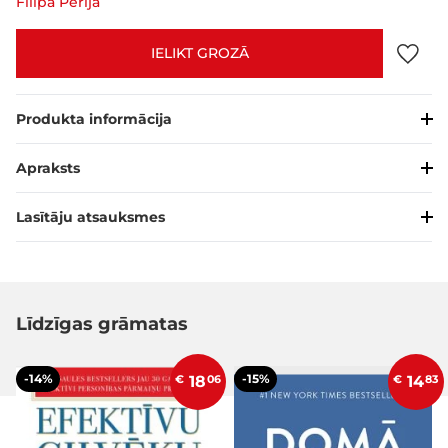
Filipa Perija
IELIKT GROZĀ
Produkta informācija
Apraksts
Lasītāju atsauksmes
Līdzīgas grāmatas
-14%
-15%
€
18
06
€
14
83