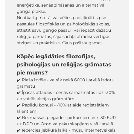
enerģētika, senās zināšanas un alternatīvā
garīgā prakse.
Neatkarīgi no tā, vai vēlies padziļināti izprast
pasaules filozofiskās un psiholoģiskās skolas,
attīstīt savu garīgo pasauli vai iepazīt dažādu
reliģiju pamatus, šajā sadaļā atradīsi vērtīgas
atziņas un praktiskus rīkus pašizaugsmei.
Kāpēc iegādāties filozofijas,
psiholoģijas un reliģijas grāmatas
pie mums?
✔️ Plaša izvēle - vairāk nekā 6000 Latvijā izdotu
grāmatu
✔️ Īpašas atlaides - cenas samazinātas līdz -30%
un vairāk akcijas grāmatām
✔️ Papildu bonusi - -10% atlaide reģistrētiem
klientiem
✔️ Bezmaksas piegāde - pirkumiem virs 30 EUR
uz DPD un Omniva paku skapjiem visā Latvijā
✔️ Iepērcies jebkurā laikā - mūsu internetveikals