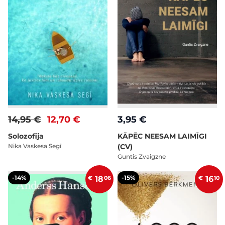
14,95 €
12,70 €
3,95 €
Solozofija
KĀPĒC NEESAM LAIMĪGI
Nika Vaskesa Segī
(CV)
Guntis Zvaigzne
-14%
-15%
€
18
06
€
16
10