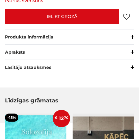
Patriks Svensons
IELIKT GROZĀ
Produkta informācija
Apraksts
Lasītāju atsauksmes
Līdzīgas grāmatas
-15%
€
12
70