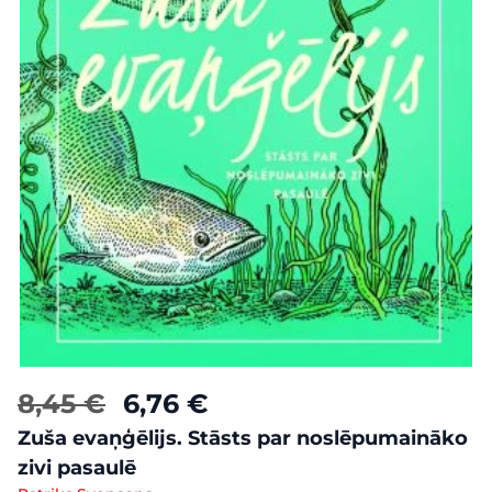
8,45 €
6,76 €
Zuša evaņģēlijs. Stāsts par noslēpumaināko
zivi pasaulē