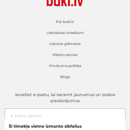
Par buki.lv
Lietošanas noteikumi
Lietotas grāmatas
Klientu serviss
Privātuma politika
Blogs
Ievadiet e-pastu, lai saņemt jaunumus un īpašos
piedāvājumus
Šī tīmekļa vietne izmanto sīkfailus
E-pasta adrese