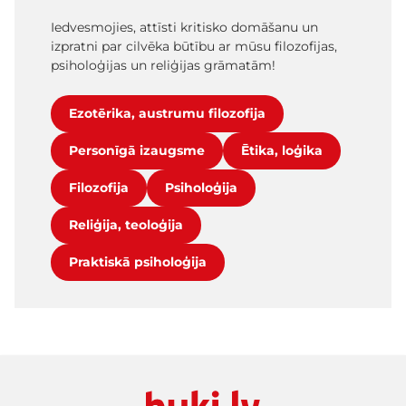
Iedvesmojies, attīsti kritisko domāšanu un
izpratni par cilvēka būtību ar mūsu filozofijas,
psiholoģijas un reliģijas grāmatām!
Ezotērika, austrumu filozofija
Personīgā izaugsme
Ētika, loģika
Filozofija
Psiholoģija
Reliģija, teoloģija
Praktiskā psiholoģija