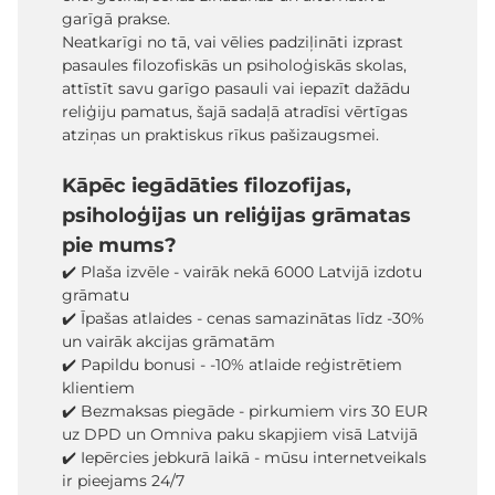
garīgā prakse.
Neatkarīgi no tā, vai vēlies padziļināti izprast
pasaules filozofiskās un psiholoģiskās skolas,
attīstīt savu garīgo pasauli vai iepazīt dažādu
reliģiju pamatus, šajā sadaļā atradīsi vērtīgas
atziņas un praktiskus rīkus pašizaugsmei.
Kāpēc iegādāties filozofijas,
psiholoģijas un reliģijas grāmatas
pie mums?
✔️ Plaša izvēle - vairāk nekā 6000 Latvijā izdotu
grāmatu
✔️ Īpašas atlaides - cenas samazinātas līdz -30%
un vairāk akcijas grāmatām
✔️ Papildu bonusi - -10% atlaide reģistrētiem
klientiem
✔️ Bezmaksas piegāde - pirkumiem virs 30 EUR
uz DPD un Omniva paku skapjiem visā Latvijā
✔️ Iepērcies jebkurā laikā - mūsu internetveikals
ir pieejams 24/7