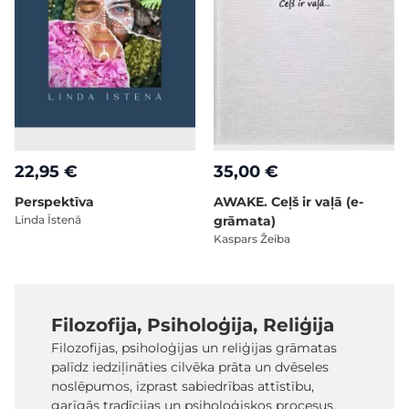
22,95 €
35,00 €
Perspektīva
AWAKE. Ceļš ir vaļā (e-
Linda Īstenā
grāmata)
Kaspars Žeiba
Filozofija, Psiholoģija, Reliģija
Filozofijas, psiholoģijas un reliģijas grāmatas
palīdz iedziļināties cilvēka prāta un dvēseles
noslēpumos, izprast sabiedrības attīstību,
garīgās tradīcijas un psiholoģiskos procesus,