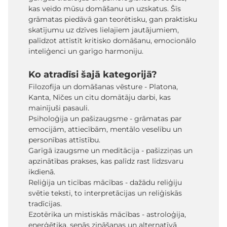
kas veido mūsu domāšanu un uzskatus. Šīs
grāmatas piedāvā gan teorētisku, gan praktisku
skatījumu uz dzīves lielajiem jautājumiem,
palīdzot attīstīt kritisko domāšanu, emocionālo
inteliģenci un garīgo harmoniju.
Ko atradīsi šajā kategorijā?
Filozofija un domāšanas vēsture - Platona,
Kanta, Nīčes un citu domātāju darbi, kas
mainījuši pasauli.
Psiholoģija un pašizaugsme - grāmatas par
emocijām, attiecībām, mentālo veselību un
personības attīstību.
Garīgā izaugsme un meditācija - pašizziņas un
apzinātības prakses, kas palīdz rast līdzsvaru
ikdienā.
Reliģija un ticības mācības - dažādu reliģiju
svētie teksti, to interpretācijas un reliģiskās
tradīcijas.
Ezotērika un mistiskās mācības - astroloģija,
enerģētika, senās zināšanas un alternatīvā