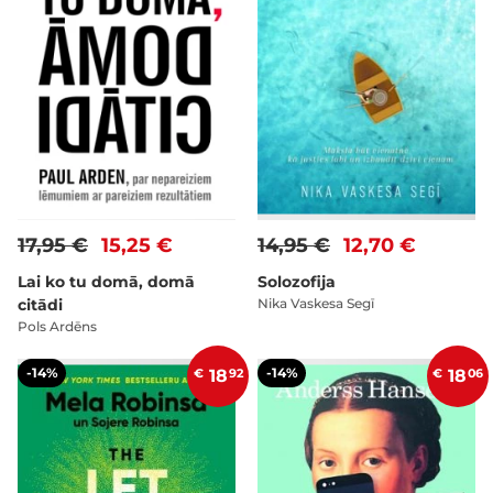
17,95 €
15,25 €
14,95 €
12,70 €
Lai ko tu domā, domā
Solozofija
citādi
Nika Vaskesa Segī
Pols Ardēns
-14%
-14%
€
18
92
€
18
06