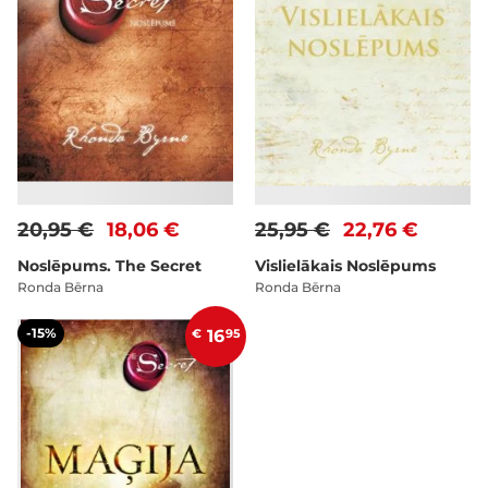
20,95 €
18,06 €
25,95 €
22,76 €
Noslēpums. The Secret
Vislielākais Noslēpums
Ronda Bērna
Ronda Bērna
-15%
€
16
95