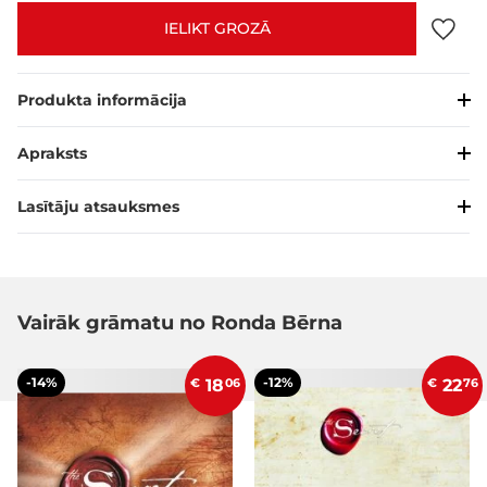
IELIKT GROZĀ
Produkta informācija
Apraksts
Lasītāju atsauksmes
Vairāk grāmatu no Ronda Bērna
-14%
-12%
€
18
06
€
22
76