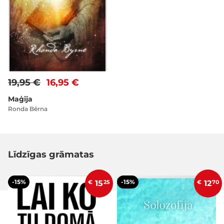
19,95 €
16,95 €
Maģija
Ronda Bērna
Līdzīgas grāmatas
-15%
-15%
€
15
25
€
12
70