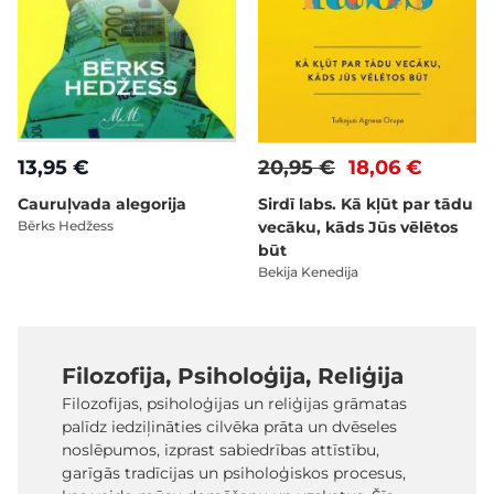
13,95 €
20,95 €
18,06 €
Cauruļvada alegorija
Sirdī labs. Kā kļūt par tādu
Bērks Hedžess
vecāku, kāds Jūs vēlētos
būt
Bekija Kenedija
Filozofija, Psiholoģija, Reliģija
Filozofijas, psiholoģijas un reliģijas grāmatas
palīdz iedziļināties cilvēka prāta un dvēseles
noslēpumos, izprast sabiedrības attīstību,
garīgās tradīcijas un psiholoģiskos procesus,