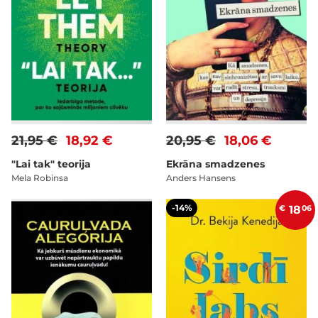
21,95 €
18,92 €
20,95 €
18,06 €
"Lai tak" teorija
Ekrāna smadzenes
Mela Robinsa
Anders Hansens
-14%
€
18
06