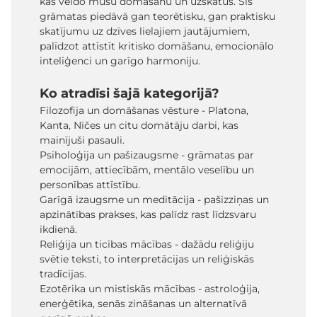
kas veido mūsu domāšanu un uzskatus. Šīs
grāmatas piedāvā gan teorētisku, gan praktisku
skatījumu uz dzīves lielajiem jautājumiem,
palīdzot attīstīt kritisko domāšanu, emocionālo
inteliģenci un garīgo harmoniju.
Ko atradīsi šajā kategorijā?
Filozofija un domāšanas vēsture - Platona,
Kanta, Nīčes un citu domātāju darbi, kas
mainījuši pasauli.
Psiholoģija un pašizaugsme - grāmatas par
emocijām, attiecībām, mentālo veselību un
personības attīstību.
Garīgā izaugsme un meditācija - pašizziņas un
apzinātības prakses, kas palīdz rast līdzsvaru
ikdienā.
Reliģija un ticības mācības - dažādu reliģiju
svētie teksti, to interpretācijas un reliģiskās
tradīcijas.
Ezotērika un mistiskās mācības - astroloģija,
enerģētika, senās zināšanas un alternatīvā