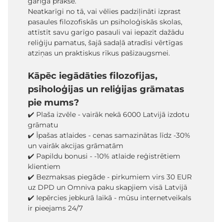
garīgā prakse.
Neatkarīgi no tā, vai vēlies padziļināti izprast
pasaules filozofiskās un psiholoģiskās skolas,
attīstīt savu garīgo pasauli vai iepazīt dažādu
reliģiju pamatus, šajā sadaļā atradīsi vērtīgas
atziņas un praktiskus rīkus pašizaugsmei.
Kāpēc iegādāties filozofijas,
psiholoģijas un reliģijas grāmatas
pie mums?
✔️ Plaša izvēle - vairāk nekā 6000 Latvijā izdotu
grāmatu
✔️ Īpašas atlaides - cenas samazinātas līdz -30%
un vairāk akcijas grāmatām
✔️ Papildu bonusi - -10% atlaide reģistrētiem
klientiem
✔️ Bezmaksas piegāde - pirkumiem virs 30 EUR
uz DPD un Omniva paku skapjiem visā Latvijā
✔️ Iepērcies jebkurā laikā - mūsu internetveikals
ir pieejams 24/7