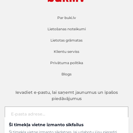
Par buki.lv
Lietošanas noteikumi
Lietotas grāmatas
Klientu serviss
Privātuma politika
Blogs
Ievadiet e-pastu, lai saņemt jaunumus un īpašos
piedāvājumus
Šī tīmekļa vietne izmanto sīkfailus
E-pasta adrese
Pieteikties
Šī tīmekļa vietne izmanto sīkdatnes, lai uzlabotu jūsu pieredzi,