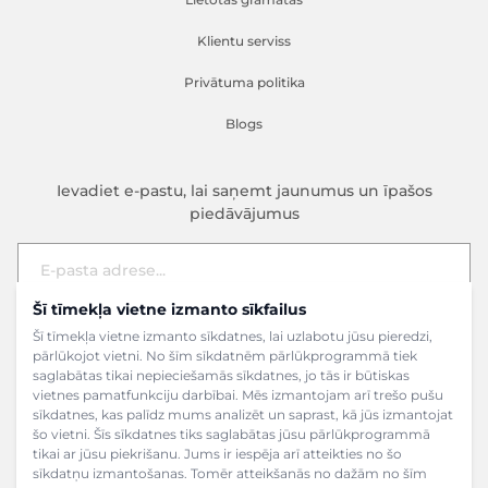
Klientu serviss
Privātuma politika
Blogs
Ievadiet e-pastu, lai saņemt jaunumus un īpašos
piedāvājumus
Šī tīmekļa vietne izmanto sīkfailus
E-pasta adrese
Pieteikties
Šī tīmekļa vietne izmanto sīkdatnes, lai uzlabotu jūsu pieredzi,
pārlūkojot vietni. No šīm sīkdatnēm pārlūkprogrammā tiek
saglabātas tikai nepieciešamās sīkdatnes, jo tās ir būtiskas
vietnes pamatfunkciju darbībai. Mēs izmantojam arī trešo pušu
sīkdatnes, kas palīdz mums analizēt un saprast, kā jūs izmantojat
šo vietni. Šīs sīkdatnes tiks saglabātas jūsu pārlūkprogrammā
tikai ar jūsu piekrišanu. Jums ir iespēja arī atteikties no šo
sīkdatņu izmantošanas. Tomēr atteikšanās no dažām no šīm