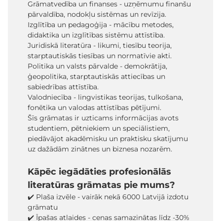
Grāmatvedība un finanses - uzņēmumu finanšu
pārvaldība, nodokļu sistēmas un revīzija.
Izglītība un pedagoģija - mācību metodes,
didaktika un izglītības sistēmu attīstība.
Juridiskā literatūra - likumi, tiesību teorija,
starptautiskās tiesības un normatīvie akti.
Politika un valsts pārvalde - demokrātija,
ģeopolitika, starptautiskās attiecības un
sabiedrības attīstība.
Valodniecība - lingvistikas teorijas, tulkošana,
fonētika un valodas attīstības pētījumi.
Šīs grāmatas ir uzticams informācijas avots
studentiem, pētniekiem un speciālistiem,
piedāvājot akadēmisku un praktisku skatījumu
uz dažādām zinātnes un biznesa nozarēm.
Kāpēc iegādāties profesionālās
literatūras grāmatas pie mums?
✔️ Plaša izvēle - vairāk nekā 6000 Latvijā izdotu
grāmatu
✔️ Īpašas atlaides - cenas samazinātas līdz -30%