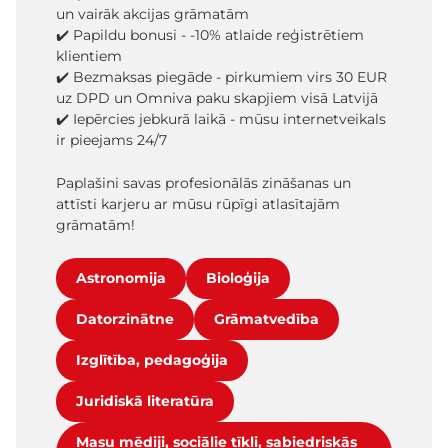
un vairāk akcijas grāmatām
✔️ Papildu bonusi - -10% atlaide reģistrētiem
klientiem
✔️ Bezmaksas piegāde - pirkumiem virs 30 EUR
uz DPD un Omniva paku skapjiem visā Latvijā
✔️ Iepērcies jebkurā laikā - mūsu internetveikals
ir pieejams 24/7
Paplašini savas profesionālās zināšanas un
attīsti karjeru ar mūsu rūpīgi atlasītajām
grāmatām!
Astronomija
Bioloģija
Datorzinātne
Grāmatvedība
Izglītība, pedagoģija
Juridiskā literatūra
Masu mēdiji, sociālie tīkli, sabiedriskās