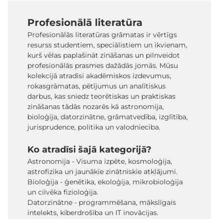
Profesionālā literatūra
Profesionālās literatūras grāmatas ir vērtīgs
resurss studentiem, speciālistiem un ikvienam,
kurš vēlas paplašināt zināšanas un pilnveidot
profesionālās prasmes dažādās jomās. Mūsu
kolekcijā atradīsi akadēmiskos izdevumus,
rokasgrāmatas, pētījumus un analītiskus
darbus, kas sniedz teorētiskas un praktiskas
zināšanas tādās nozarēs kā astronomija,
bioloģija, datorzinātne, grāmatvedība, izglītība,
jurisprudence, politika un valodniecība.
Ko atradīsi šajā kategorijā?
Astronomija - Visuma izpēte, kosmoloģija,
astrofizika un jaunākie zinātniskie atklājumi.
Bioloģija - ģenētika, ekoloģija, mikrobioloģija
un cilvēka fizioloģija.
Datorzinātne - programmēšana, mākslīgais
intelekts, kiberdrošība un IT inovācijas.