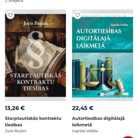
J. Alfejeva
13,26 €
22,45 €
Starptautiskās kontraktu
Autortiesības digitālajā
tiesības
laikmetā
Juris Bojārs
Ingrīda Veikša