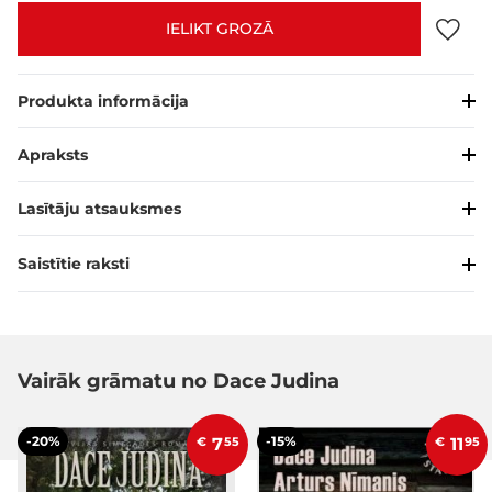
IELIKT GROZĀ
Produkta informācija
Apraksts
Lasītāju atsauksmes
Saistītie raksti
Vairāk grāmatu no Dace Judina
-20%
-15%
€
7
55
€
11
95