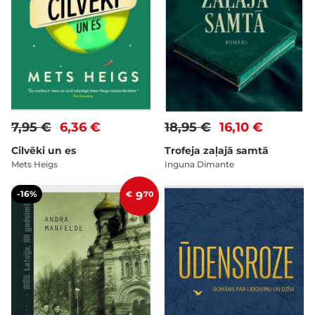
7,95 €
6,36 €
18,95 €
16,10 €
Cilvēki un es
Trofeja zaļajā samtā
Mets Heigs
Inguna Dimante
-16%
€
9
70