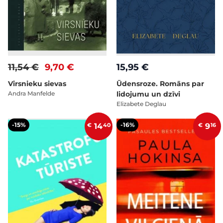
11,54 €
9,70 €
15,95 €
Virsnieku sievas
Ūdensroze. Romāns par
Andra Manfelde
lidojumu un dzīvi
Elizabete Deglau
-15%
-16%
€
14
40
€
9
16