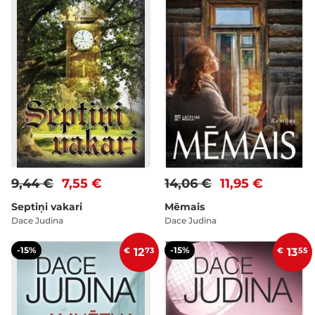
9,44 €
7,55 €
14,06 €
11,95 €
Septiņi vakari
Mēmais
Dace Judina
Dace Judina
-15%
-15%
€
12
73
€
13
55