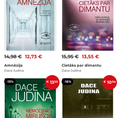
14,98 €
12,73 €
15,95 €
13,55 €
Amnēzija
Cietāks par dimantu
Dace Judina
Dace Judina
-15%
-16%
€
13
55
€
10
04