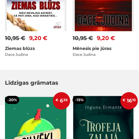
10,95 €
9,20 €
10,95 €
9,20 €
Ziemas blūzs
Mēnesis pie jūras
Dace Judina
Dace Judina
Līdzīgas grāmatas
-20%
-15%
€
6
36
€
16
10