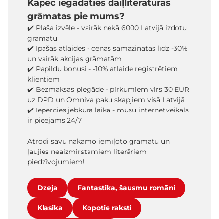
Kāpēc iegādāties daiļliteratūras
grāmatas pie mums?
✔️ Plaša izvēle - vairāk nekā 6000 Latvijā izdotu
grāmatu
✔️ Īpašas atlaides - cenas samazinātas līdz -30%
un vairāk akcijas grāmatām
✔️ Papildu bonusi - -10% atlaide reģistrētiem
klientiem
✔️ Bezmaksas piegāde - pirkumiem virs 30 EUR
uz DPD un Omniva paku skapjiem visā Latvijā
✔️ Iepērcies jebkurā laikā - mūsu internetveikals
ir pieejams 24/7
Atrodi savu nākamo iemīļoto grāmatu un
ļaujies neaizmirstamiem literāriem
piedzīvojumiem!
Dzeja
Fantastika, šausmu romāni
Klasika
Kopotie raksti