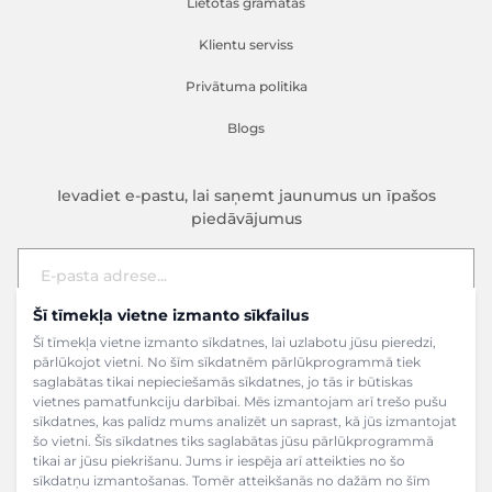
Lietotas grāmatas
Klientu serviss
Privātuma politika
Blogs
Ievadiet e-pastu, lai saņemt jaunumus un īpašos
piedāvājumus
Šī tīmekļa vietne izmanto sīkfailus
E-pasta adrese
Pieteikties
Šī tīmekļa vietne izmanto sīkdatnes, lai uzlabotu jūsu pieredzi,
pārlūkojot vietni. No šīm sīkdatnēm pārlūkprogrammā tiek
saglabātas tikai nepieciešamās sīkdatnes, jo tās ir būtiskas
vietnes pamatfunkciju darbībai. Mēs izmantojam arī trešo pušu
sīkdatnes, kas palīdz mums analizēt un saprast, kā jūs izmantojat
šo vietni. Šīs sīkdatnes tiks saglabātas jūsu pārlūkprogrammā
tikai ar jūsu piekrišanu. Jums ir iespēja arī atteikties no šo
sīkdatņu izmantošanas. Tomēr atteikšanās no dažām no šīm