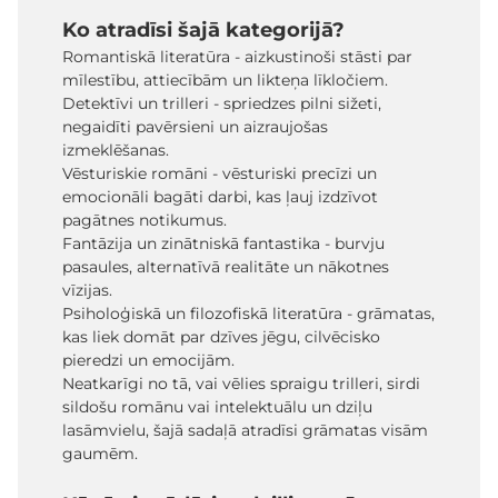
Ko atradīsi šajā kategorijā?
Romantiskā literatūra - aizkustinoši stāsti par
mīlestību, attiecībām un likteņa līkločiem.
Detektīvi un trilleri - spriedzes pilni sižeti,
negaidīti pavērsieni un aizraujošas
izmeklēšanas.
Vēsturiskie romāni - vēsturiski precīzi un
emocionāli bagāti darbi, kas ļauj izdzīvot
pagātnes notikumus.
Fantāzija un zinātniskā fantastika - burvju
pasaules, alternatīvā realitāte un nākotnes
vīzijas.
Psiholoģiskā un filozofiskā literatūra - grāmatas,
kas liek domāt par dzīves jēgu, cilvēcisko
pieredzi un emocijām.
Neatkarīgi no tā, vai vēlies spraigu trilleri, sirdi
sildošu romānu vai intelektuālu un dziļu
lasāmvielu, šajā sadaļā atradīsi grāmatas visām
gaumēm.