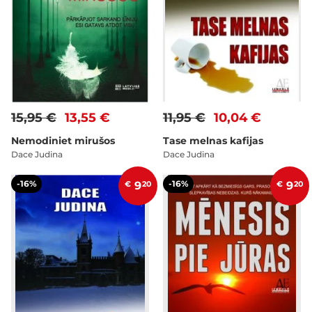
15,95 €
13,55 €
11,95 €
10,04 €
Nemodiniet mirušos
Tase melnas kafijas
Dace Judina
Dace Judina
-16%
-16%
€
9
20
€
9
20