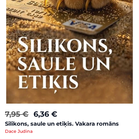
7,95 €
6,36 €
Silikons, saule un etiķis. Vakara romāns
Dace Judina