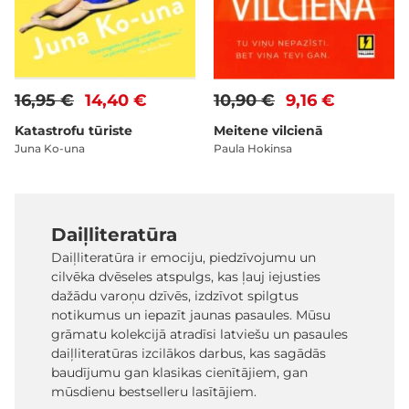
16,95 €
14,40 €
10,90 €
9,16 €
Katastrofu tūriste
Meitene vilcienā
Juna Ko-una
Paula Hokinsa
Daiļliteratūra
Daiļliteratūra ir emociju, piedzīvojumu un
cilvēka dvēseles atspulgs, kas ļauj iejusties
dažādu varoņu dzīvēs, izdzīvot spilgtus
notikumus un iepazīt jaunas pasaules. Mūsu
grāmatu kolekcijā atradīsi latviešu un pasaules
daiļliteratūras izcilākos darbus, kas sagādās
baudījumu gan klasikas cienītājiem, gan
mūsdienu bestselleru lasītājiem.