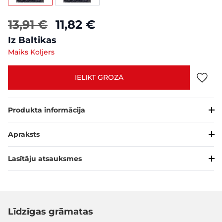
13,91 €
11,82 €
Iz Baltikas
Maiks Koljers
IELIKT GROZĀ
Produkta informācija
Apraksts
Lasītāju atsauksmes
Līdzīgas grāmatas