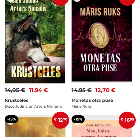
14,05 €
11,94 €
14,95 €
12,70 €
Krustceles
Monētas otra puse
Dace Judina un Arturs Nīmanis
Māris Ruks
-15%
-15%
€
12
70
€
16
95