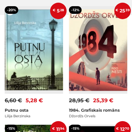
-20%
-12%
€
5
28
€
25
39
6,60 €
5,28 €
28,95 €
25,39 €
Putnu osta
1984. Grafiskais romāns
Lilija Berzinska
Džordžs Orvels
-15%
-15%
€
11
94
€
12
70