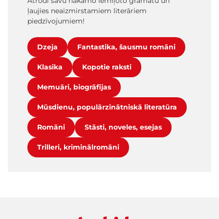
Atrodi savu nākamo iemīļoto grāmatu un
ļaujies neaizmirstamiem literāriem
piedzīvojumiem!
Dzeja
Fantastika, šausmu romāni
Klasika
Kopotie raksti
Memuāri, biogrāfijas
Mūsdienu, populārzinātniskā literatūra
Romāni
Stāsti, noveles, esejas
Trilleri, kriminālromāni