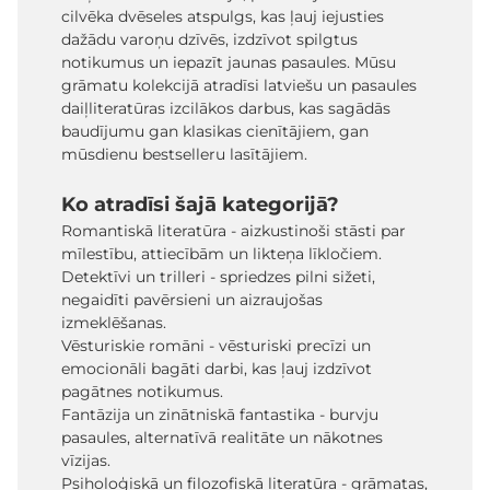
cilvēka dvēseles atspulgs, kas ļauj iejusties
dažādu varoņu dzīvēs, izdzīvot spilgtus
notikumus un iepazīt jaunas pasaules. Mūsu
grāmatu kolekcijā atradīsi latviešu un pasaules
daiļliteratūras izcilākos darbus, kas sagādās
baudījumu gan klasikas cienītājiem, gan
mūsdienu bestselleru lasītājiem.
Ko atradīsi šajā kategorijā?
Romantiskā literatūra - aizkustinoši stāsti par
mīlestību, attiecībām un likteņa līkločiem.
Detektīvi un trilleri - spriedzes pilni sižeti,
negaidīti pavērsieni un aizraujošas
izmeklēšanas.
Vēsturiskie romāni - vēsturiski precīzi un
emocionāli bagāti darbi, kas ļauj izdzīvot
pagātnes notikumus.
Fantāzija un zinātniskā fantastika - burvju
pasaules, alternatīvā realitāte un nākotnes
vīzijas.
Psiholoģiskā un filozofiskā literatūra - grāmatas,