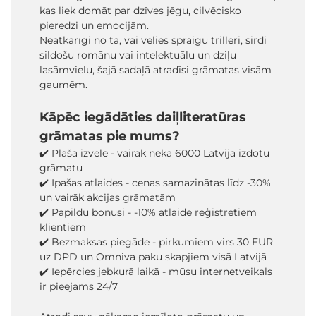
kas liek domāt par dzīves jēgu, cilvēcisko
pieredzi un emocijām.
Neatkarīgi no tā, vai vēlies spraigu trilleri, sirdi
sildošu romānu vai intelektuālu un dziļu
lasāmvielu, šajā sadaļā atradīsi grāmatas visām
gaumēm.
Kāpēc iegādāties daiļliteratūras
grāmatas pie mums?
✔️ Plaša izvēle - vairāk nekā 6000 Latvijā izdotu
grāmatu
✔️ Īpašas atlaides - cenas samazinātas līdz -30%
un vairāk akcijas grāmatām
✔️ Papildu bonusi - -10% atlaide reģistrētiem
klientiem
✔️ Bezmaksas piegāde - pirkumiem virs 30 EUR
uz DPD un Omniva paku skapjiem visā Latvijā
✔️ Iepērcies jebkurā laikā - mūsu internetveikals
ir pieejams 24/7