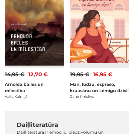
14,95 €
12,70 €
19,95 €
16,95 €
Arnolda bailes un
Man, lūdzu, espreso,
mīlestība
kruasānu un laimīgu dzīvi!
Valts Kalniņš
Zane Krēsliņa
Daiļliteratūra
Daiļliteratūra ir emociju, piedzīvojumu un