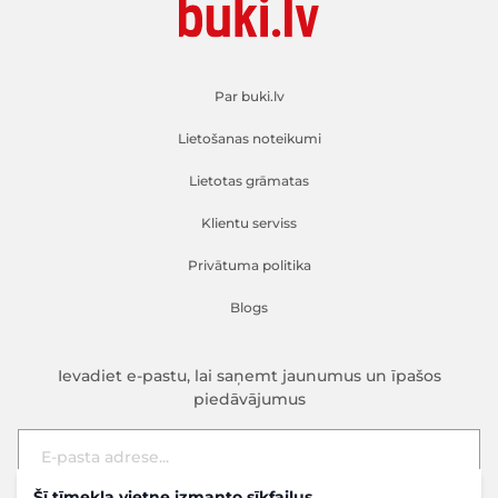
Par buki.lv
Lietošanas noteikumi
Lietotas grāmatas
Klientu serviss
Privātuma politika
Blogs
Ievadiet e-pastu, lai saņemt jaunumus un īpašos
piedāvājumus
Šī tīmekļa vietne izmanto sīkfailus