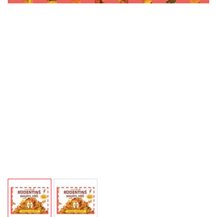
View larger image
View larger image