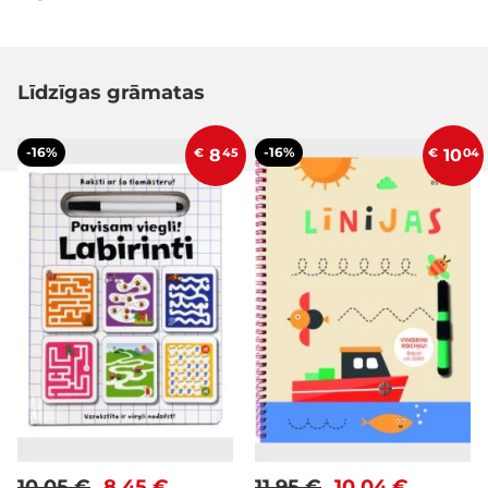
Līdzīgas grāmatas
-16%
-16%
€
8
45
€
10
04
10,05 €
8,45 €
11,95 €
10,04 €