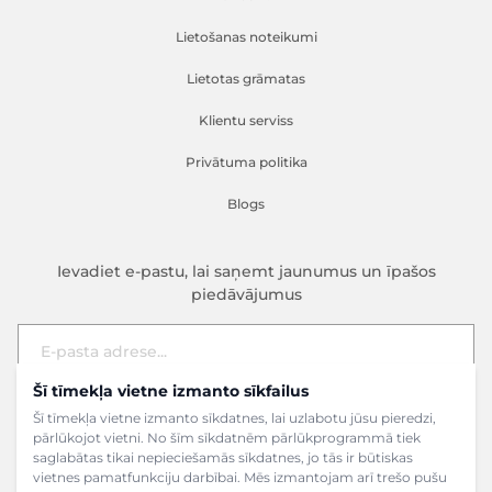
Lietošanas noteikumi
Lietotas grāmatas
Klientu serviss
Privātuma politika
Blogs
Ievadiet e-pastu, lai saņemt jaunumus un īpašos
piedāvājumus
Šī tīmekļa vietne izmanto sīkfailus
E-pasta adrese
Pieteikties
Šī tīmekļa vietne izmanto sīkdatnes, lai uzlabotu jūsu pieredzi,
pārlūkojot vietni. No šīm sīkdatnēm pārlūkprogrammā tiek
saglabātas tikai nepieciešamās sīkdatnes, jo tās ir būtiskas
vietnes pamatfunkciju darbībai. Mēs izmantojam arī trešo pušu