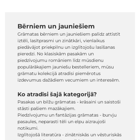
Bērniem un jauniešiem
Grāmatas bērniem un jauniešiem palīdz attīstīt
iztēli, lasītprasmi un zinātkāri, vienlaikus
piedāvājot priekpilnu un izglītojošu lasīšanas
pieredzi. No klasiskām pasakām un
piedzīvojumu romāniem līdz mūsdienu
populārākajiem jauniešu bestelleriem, mūsu
grāmatu kolekcijā atradīsi piemērotus
izdevumus dažādiem vecumiem un interesēm.
Ko atradīsi šajā kategorijā?
Pasakas un bilžu grāmatas - krāsaini un saistoši
stāsti pašiem mazākajiem.
Piedzīvojumu un fantāzijas grāmatas - burvju
pasaules, neparasti tēli un elpu aizraujoši
notikumi.
Izglītojošā literatūra - zinātniskās un vēsturiskās