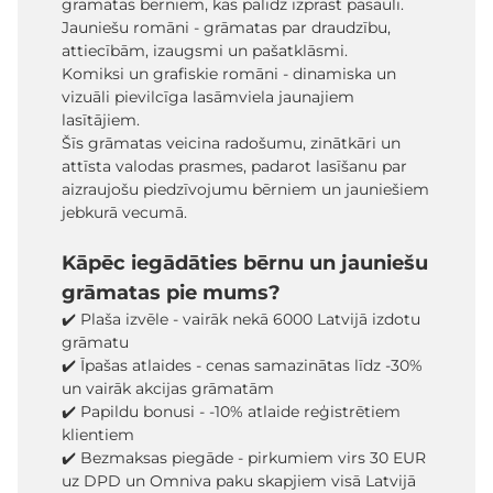
grāmatas bērniem, kas palīdz izprast pasauli.
Jauniešu romāni - grāmatas par draudzību,
attiecībām, izaugsmi un pašatklāsmi.
Komiksi un grafiskie romāni - dinamiska un
vizuāli pievilcīga lasāmviela jaunajiem
lasītājiem.
Šīs grāmatas veicina radošumu, zinātkāri un
attīsta valodas prasmes, padarot lasīšanu par
aizraujošu piedzīvojumu bērniem un jauniešiem
jebkurā vecumā.
Kāpēc iegādāties bērnu un jauniešu
grāmatas pie mums?
✔️ Plaša izvēle - vairāk nekā 6000 Latvijā izdotu
grāmatu
✔️ Īpašas atlaides - cenas samazinātas līdz -30%
un vairāk akcijas grāmatām
✔️ Papildu bonusi - -10% atlaide reģistrētiem
klientiem
✔️ Bezmaksas piegāde - pirkumiem virs 30 EUR
uz DPD un Omniva paku skapjiem visā Latvijā