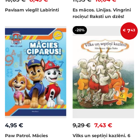
Pavisam viegli! Labirinti
Es mācos. Līnijas. Vingrini
rociņu! Raksti un dzēs!
-20%
€
7
43
4,95 €
9,29 €
7,43 €
Paw Patrol. Mācies
Vilks un septiņi kazlēni. 6