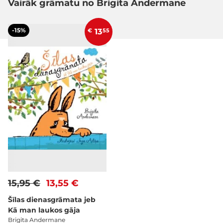
Vairāk grāmatu no Brigita Andermane
-15%
€
13
55
15,95 €
13,55 €
Šīlas dienasgrāmata jeb
Kā man laukos gāja
Brigita Andermane