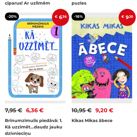
ciparus! Ar uzlīmēm
puzles
-20%
-16%
€
6
36
€
9
20
7,95 €
6,36 €
10,95 €
9,20 €
Brīnumzīmulis piedāvā: 1.
Kikas Mikas ābece
Kā uzzīmēt...daudz jauku
dzīvnieciņu