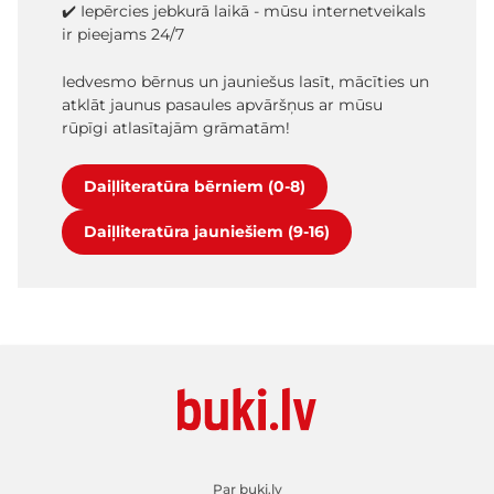
✔️ Iepērcies jebkurā laikā - mūsu internetveikals
ir pieejams 24/7
Iedvesmo bērnus un jauniešus lasīt, mācīties un
atklāt jaunus pasaules apvāršņus ar mūsu
rūpīgi atlasītajām grāmatām!
Daiļliteratūra bērniem (0-8)
Daiļliteratūra jauniešiem (9-16)
Par buki.lv