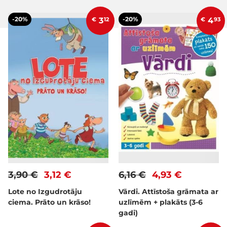
-20%
-20%
€
3
12
€
4
93
3,90 €
3,12 €
6,16 €
4,93 €
Lote no Izgudrotāju
Vārdi. Attīstoša grāmata ar
ciema. Prāto un krāso!
uzlīmēm + plakāts (3-6
gadi)