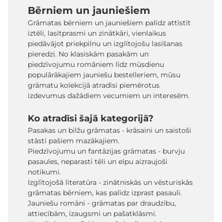
Bērniem un jauniešiem
Grāmatas bērniem un jauniešiem palīdz attīstīt
iztēli, lasītprasmi un zinātkāri, vienlaikus
piedāvājot priekpilnu un izglītojošu lasīšanas
pieredzi. No klasiskām pasakām un
piedzīvojumu romāniem līdz mūsdienu
populārākajiem jauniešu bestelleriem, mūsu
grāmatu kolekcijā atradīsi piemērotus
izdevumus dažādiem vecumiem un interesēm.
Ko atradīsi šajā kategorijā?
Pasakas un bilžu grāmatas - krāsaini un saistoši
stāsti pašiem mazākajiem.
Piedzīvojumu un fantāzijas grāmatas - burvju
pasaules, neparasti tēli un elpu aizraujoši
notikumi.
Izglītojošā literatūra - zinātniskās un vēsturiskās
grāmatas bērniem, kas palīdz izprast pasauli.
Jauniešu romāni - grāmatas par draudzību,
attiecībām, izaugsmi un pašatklāsmi.