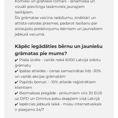
Komiksi un grafiskie romāni - dinamiska un
vizuāli pievilcīga lasāmviela jaunajiem
lasītājiem.
Šīs grāmatas veicina radošumu, zinātkāri un
attīsta valodas prasmes, padarot lasīšanu par
aizraujošu piedzīvojumu bērniem un jauniešiem
jebkurā vecumā.
Kāpēc iegādāties bērnu un jauniešu
grāmatas pie mums?
✔️ Plaša izvēle - vairāk nekā 6000 Latvijā izdotu
grāmatu
✔️ Īpašas atlaides - cenas samazinātas līdz -30%
un vairāk akcijas grāmatām
✔️ Papildu bonusi - -10% atlaide reģistrētiem
klientiem
✔️ Bezmaksas piegāde - pirkumiem virs 30 EUR
uz DPD un Omniva paku skapjiem visā Latvijā
✔️ Iepērcies jebkurā laikā - mūsu internetveikals
ir pieejams 24/7