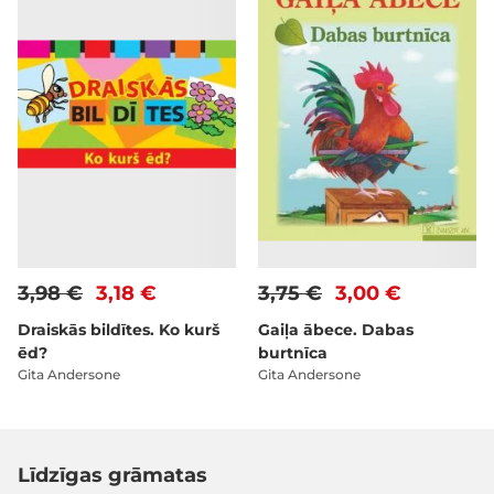
3,98 €
3,18 €
3,75 €
3,00 €
Draiskās bildītes. Ko kurš
Gaiļa ābece. Dabas
ēd?
burtnīca
Gita Andersone
Gita Andersone
Līdzīgas grāmatas