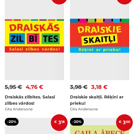
5,95 €
4,76 €
3,98 €
3,18 €
Draiskās zilbītes. Salasi
Draiskie skaitļi. Rēķini ar
zilbes vārdos!
prieku!
Gita Andersone
Gita Andersone
-20%
-20%
€
3
18
€
3
00