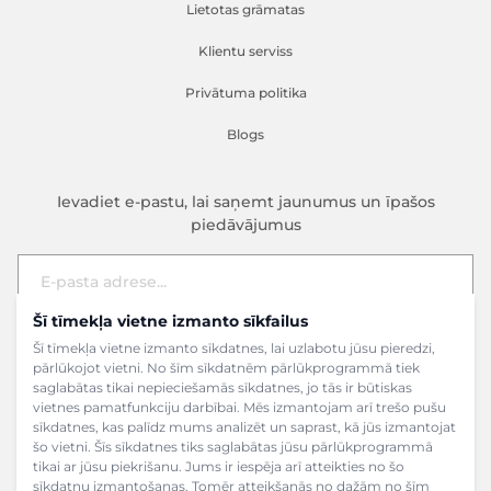
Lietotas grāmatas
Klientu serviss
Privātuma politika
Blogs
Ievadiet e-pastu, lai saņemt jaunumus un īpašos
piedāvājumus
Šī tīmekļa vietne izmanto sīkfailus
E-pasta adrese
Pieteikties
Šī tīmekļa vietne izmanto sīkdatnes, lai uzlabotu jūsu pieredzi,
pārlūkojot vietni. No šīm sīkdatnēm pārlūkprogrammā tiek
saglabātas tikai nepieciešamās sīkdatnes, jo tās ir būtiskas
vietnes pamatfunkciju darbībai. Mēs izmantojam arī trešo pušu
sīkdatnes, kas palīdz mums analizēt un saprast, kā jūs izmantojat
šo vietni. Šīs sīkdatnes tiks saglabātas jūsu pārlūkprogrammā
tikai ar jūsu piekrišanu. Jums ir iespēja arī atteikties no šo
sīkdatņu izmantošanas. Tomēr atteikšanās no dažām no šīm