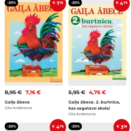
-20%
-20%
€
7
16
€
4
76
8,95 €
7,16 €
5,95 €
4,76 €
Gaiļa ābece
Gaiļa ābece. 2. burtnīca,
Gita Andersone
kas sagatavo skolai
Gita Andersone
-20%
-20%
€
4
76
€
3
18