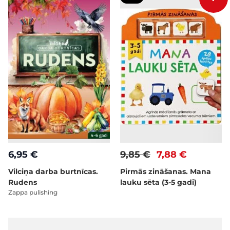
6,95 €
9,85 €
7,88 €
Vilciņa darba burtnīcas.
Pirmās zināšanas. Mana
Rudens
lauku sēta (3-5 gadi)
Zappa pulishing