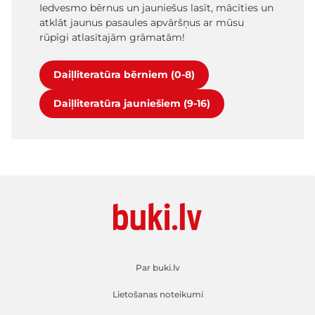
Iedvesmo bērnus un jauniešus lasīt, mācīties un
atklāt jaunus pasaules apvāršņus ar mūsu
rūpīgi atlasītajām grāmatām!
Daiļliteratūra bērniem (0-8)
Daiļliteratūra jauniešiem (9-16)
Par buki.lv
Lietošanas noteikumi