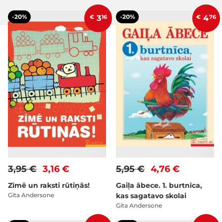
-20%
-20%
€
3
16
€
4
76
3,95 €
3,16 €
5,95 €
4,76 €
Zīmē un raksti rūtiņās!
Gaiļa ābece. 1. burtnīca,
Gita Andersone
kas sagatavo skolai
Gita Andersone