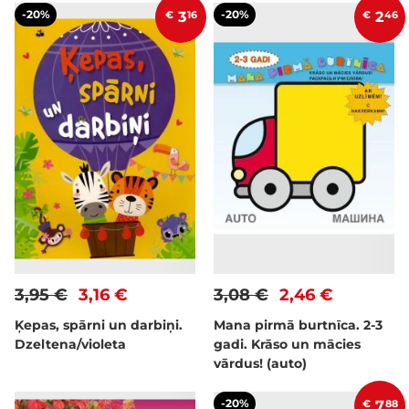
-20%
-20%
€
3
16
€
2
46
3,95 €
3,16 €
3,08 €
2,46 €
Ķepas, spārni un darbiņi.
Mana pirmā burtnīca. 2-3
Dzeltena/violeta
gadi. Krāso un mācies
vārdus! (auto)
-20%
€
7
88