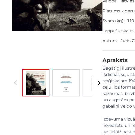
Valoda:
latvie
Platums x gar
Svars (kg):
1.10
Lappušu skaits:
Autors:
Juris 
Apraksts
Bagātīgi ilustrē
View larger image
View larger image
View larger image
Vie
ikdienas seju s
traģiskajam 194
ceļu līdz form
kazarmās, brīvb
un augstām pers
gabaliņi veido 
Izdevuma vizuāl
neredzētu un ret
kas ielaiž bast