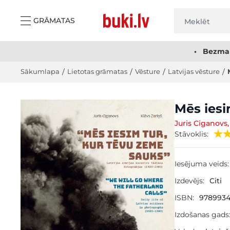
Skip to Content
GRĀMATAS
• Bezmak
Sākumlapa
/
Lietotas grāmatas
/
Vēsture
/
Latvijas vēsture
/
Main image
Click to view image in fullscreen
Mēs iesi
Juris Ciganovs,
Stāvoklis:
Iesējuma veids:
Izdevējs:
Citi
ISBN:
9789934
Izdošanas gads