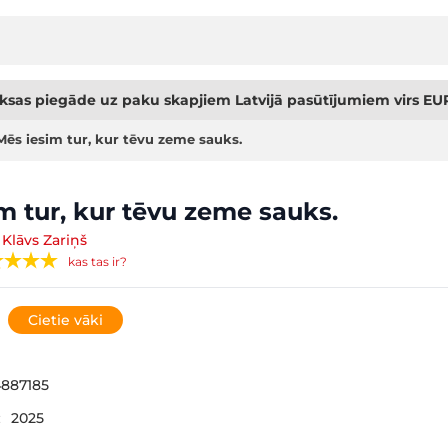
sas piegāde uz paku skapjiem Latvijā pasūtījumiem virs EUR
Mēs iesim tur, kur tēvu zeme sauks.
m tur, kur tēvu zeme sauks.
 Klāvs Zariņš
kas tas ir?
Cietie vāki
887185
:
2025