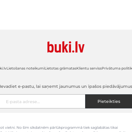
i.lv
Lietošanas noteikumi
Lietotas grāmatas
Klientu serviss
Privātuma politi
Ievadiet e-pastu, lai saņemt jaunumus un īpašos piedāvājumu
E-pasta adrese
Pieteikties
kojot vietni. No šīm sīkdatnēm pārlūkprogrammā tiek saglabātas tikai