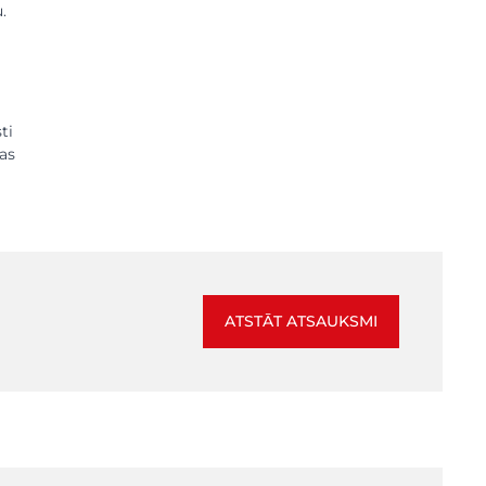
.
ti
jas
ATSTĀT ATSAUKSMI