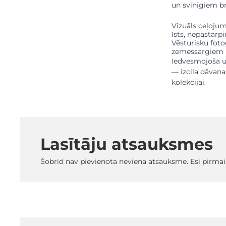
un svinīgiem br
Vizuāls ceļojum
Īsts, nepastarpi
Vēsturisku foto
zemessargiem
Iedvesmojoša un
— izcila dāvana
kolekcijai.
Lasītāju atsauksmes
Šobrīd nav pievienota neviena atsauksme. Esi pirmai