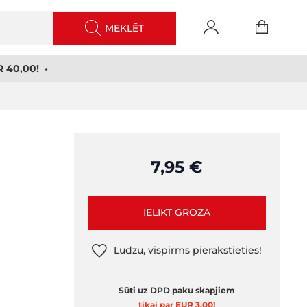
MEKLĒT
 40,00! •
7,95 €
IELIKT GROZĀ
Lūdzu, vispirms pierakstieties!
Sūti uz DPD paku skapjiem
tikai par EUR 3,00
!