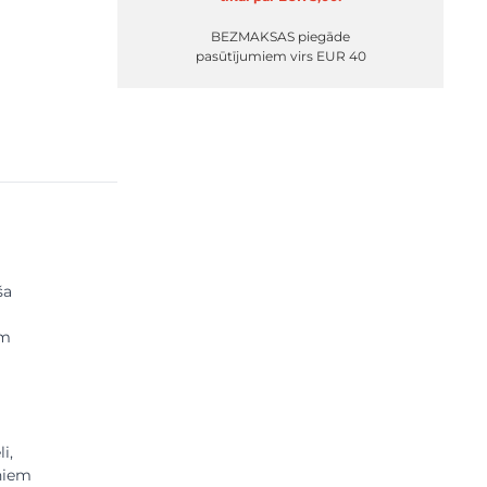
BEZMAKSAS piegāde
pasūtījumiem virs EUR 40
r image
View larger image
View larger image
View larger image
View larger imag
ša
em
i,
oniem