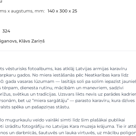
šu
ums x augstums, mm:
140 x 300 x 25
324
Ciganovs, Klāvs Zariņš
ts vēsturisks fotoalbums, kas atklāj Latvijas armijas karavīru
w larger image
View larger image
View larger image
View larger image
View large
tarpkaru gados. No miera iestāšanās pēc Neatkarības kara līdz
0. gada vasaras lūzumam — lasītājs soli pa solim iepazīst jaunie
as tērpam, dienesta rutīnu, mācībām un manevriem, sadzīvi
rīžus, svētkus un tradīcijas. Uzsvars likts nevis uz parādes kadri
onām, bet uz “miera sargātāju” — parasto karavīru, kura dzīves
valsts spēka un pašapziņas stāstu.
o mugurkaulu veido vairāki simti līdz šim plašākai publikai
i izrādītu fotogrāfiju no Latvijas Kara muzeja krājuma. Tie ir attēl
ionos un darbnīcās, šautuvēs un lauka virtuvēs, uz mācību polig