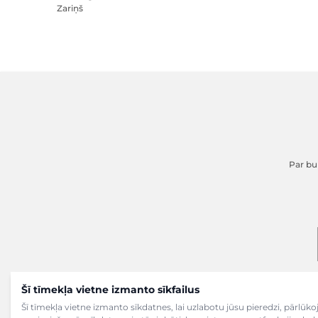
Zariņš
Par buk
Šī tīmekļa vietne izmanto sīkfailus
Šī tīmekļa vietne izmanto sīkdatnes, lai uzlabotu jūsu pieredzi, pārlū