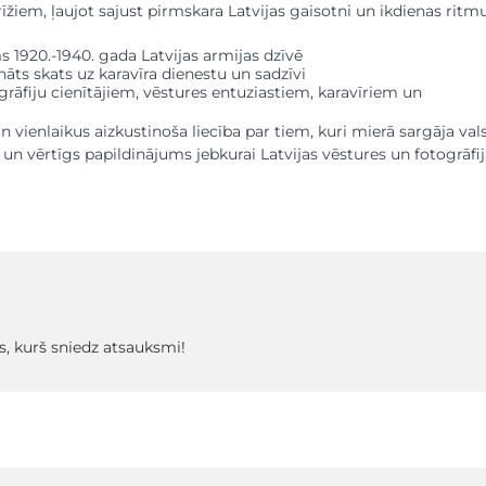
īžiem, ļaujot sajust pirmskara Latvijas gaisotni un ikdienas ritmu
s 1920.-1940. gada Latvijas armijas dzīvē
nāts skats uz karavīra dienestu un sadzīvi
grāfiju cienītājiem, vēstures entuziastiem, karavīriem un
 vienlaikus aizkustinoša liecība par tiem, kuri mierā sargāja vals
 un vērtīgs papildinājums jebkurai Latvijas vēstures un fotogrāfi
s, kurš sniedz atsauksmi!