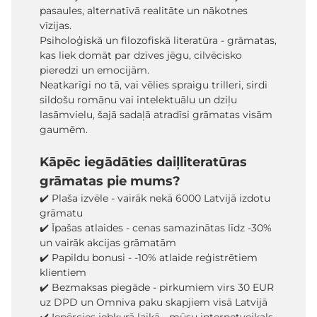
pasaules, alternatīvā realitāte un nākotnes
vīzijas.
Psiholoģiskā un filozofiskā literatūra - grāmatas,
kas liek domāt par dzīves jēgu, cilvēcisko
pieredzi un emocijām.
Neatkarīgi no tā, vai vēlies spraigu trilleri, sirdi
sildošu romānu vai intelektuālu un dziļu
lasāmvielu, šajā sadaļā atradīsi grāmatas visām
gaumēm.
Kāpēc iegādāties daiļliteratūras
grāmatas pie mums?
✔️ Plaša izvēle - vairāk nekā 6000 Latvijā izdotu
grāmatu
✔️ Īpašas atlaides - cenas samazinātas līdz -30%
un vairāk akcijas grāmatām
✔️ Papildu bonusi - -10% atlaide reģistrētiem
klientiem
✔️ Bezmaksas piegāde - pirkumiem virs 30 EUR
uz DPD un Omniva paku skapjiem visā Latvijā