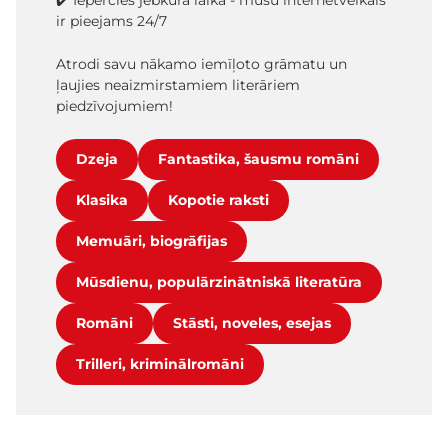
✔️ Iepērcies jebkurā laikā - mūsu internetveikals
ir pieejams 24/7
Atrodi savu nākamo iemīļoto grāmatu un
ļaujies neaizmirstamiem literāriem
piedzīvojumiem!
Dzeja
Fantastika, šausmu romāni
Klasika
Kopotie raksti
Memuāri, biogrāfijas
Mūsdienu, populārzinātniskā literatūra
Romāni
Stāsti, noveles, esejas
Trilleri, kriminālromāni