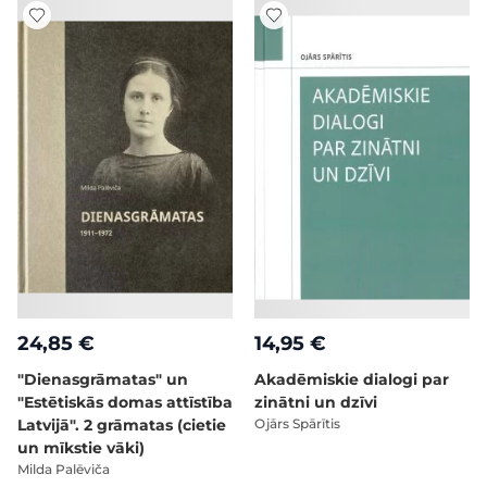
24,85 €
14,95 €
"Dienasgrāmatas" un
Akadēmiskie dialogi par
"Estētiskās domas attīstība
zinātni un dzīvi
Latvijā". 2 grāmatas (cietie
Ojārs Spārītis
un mīkstie vāki)
Milda Palēviča