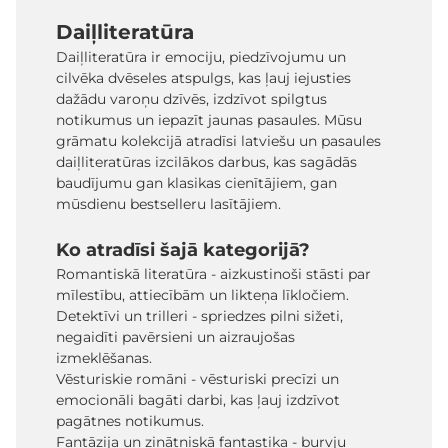
Daiļliteratūra
Daiļliteratūra ir emociju, piedzīvojumu un
cilvēka dvēseles atspulgs, kas ļauj iejusties
dažādu varoņu dzīvēs, izdzīvot spilgtus
notikumus un iepazīt jaunas pasaules. Mūsu
grāmatu kolekcijā atradīsi latviešu un pasaules
daiļliteratūras izcilākos darbus, kas sagādās
baudījumu gan klasikas cienītājiem, gan
mūsdienu bestselleru lasītājiem.
Ko atradīsi šajā kategorijā?
Romantiskā literatūra - aizkustinoši stāsti par
mīlestību, attiecībām un likteņa līkločiem.
Detektīvi un trilleri - spriedzes pilni sižeti,
negaidīti pavērsieni un aizraujošas
izmeklēšanas.
Vēsturiskie romāni - vēsturiski precīzi un
emocionāli bagāti darbi, kas ļauj izdzīvot
pagātnes notikumus.
Fantāzija un zinātniskā fantastika - burvju