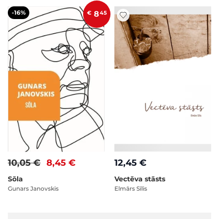
-16%
€
8
45
10,05 €
8,45 €
12,45 €
Sōla
Vectēva stāsts
Gunars Janovskis
Elmārs Sīlis