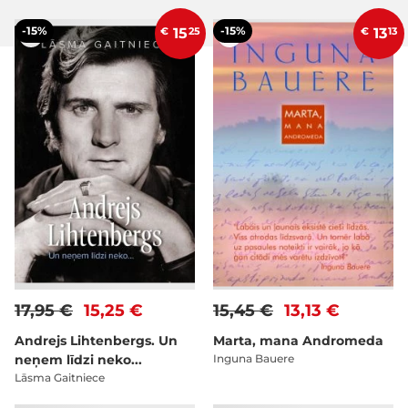
-15%
-15%
€
15
25
€
13
13
17,95 €
15,25 €
15,45 €
13,13 €
Andrejs Lihtenbergs. Un
Marta, mana Andromeda
neņem līdzi neko...
Inguna Bauere
Lāsma Gaitniece