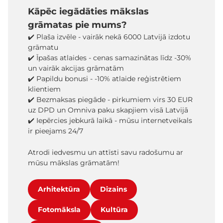
Kāpēc iegādāties mākslas
grāmatas pie mums?
✔️ Plaša izvēle - vairāk nekā 6000 Latvijā izdotu
grāmatu
✔️ Īpašas atlaides - cenas samazinātas līdz -30%
un vairāk akcijas grāmatām
✔️ Papildu bonusi - -10% atlaide reģistrētiem
klientiem
✔️ Bezmaksas piegāde - pirkumiem virs 30 EUR
uz DPD un Omniva paku skapjiem visā Latvijā
✔️ Iepērcies jebkurā laikā - mūsu internetveikals
ir pieejams 24/7
Atrodi iedvesmu un attīsti savu radošumu ar
mūsu mākslas grāmatām!
Arhitektūra
Dizains
Fotomāksla
Kultūra