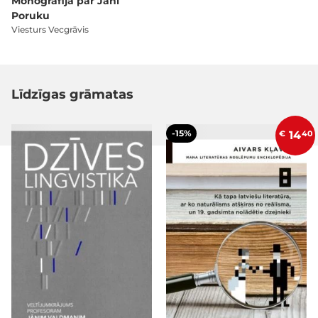
Monogrāfija par Jāni
Poruku
Viesturs Vecgrāvis
Līdzīgas grāmatas
-15%
€
14
40