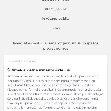
Klientu serviss
Privātuma politika
Blogs
Ievadiet e-pastu, lai saņemt jaunumus un īpašos
piedāvājumus
Šī tīmekļa vietne izmanto sīkfailus
E-pasta adrese
Pieteikties
Šī tīmekļa vietne izmanto sīkdatnes, lai uzlabotu jūsu pieredzi,
pārlūkojot vietni. No šīm sīkdatnēm pārlūkprogrammā tiek
saglabātas tikai nepieciešamās sīkdatnes, jo tās ir būtiskas
vietnes pamatfunkciju darbībai. Mēs izmantojam arī trešo pušu
sīkdatnes, kas palīdz mums analizēt un saprast, kā jūs izmantojat
šo vietni. Šīs sīkdatnes tiks saglabātas jūsu pārlūkprogrammā
tikai ar jūsu piekrišanu. Jums ir iespēja arī atteikties no šo
sīkdatņu izmantošanas. Tomēr atteikšanās no dažām no šīm