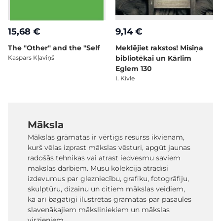
15,68 €
9,14 €
The "Other" and the "Self
Meklējiet rakstos! Misiņa
Kaspars Kļaviņš
bibliotēkai un Kārlim
Eglem 130
I. Kivle
Māksla
Mākslas grāmatas ir vērtīgs resurss ikvienam,
kurš vēlas izprast mākslas vēsturi, apgūt jaunas
radošās tehnikas vai atrast iedvesmu saviem
mākslas darbiem. Mūsu kolekcijā atradīsi
izdevumus par glezniecību, grafiku, fotogrāfiju,
skulptūru, dizainu un citiem mākslas veidiem,
kā arī bagātīgi ilustrētas grāmatas par pasaules
slavenākajiem māksliniekiem un mākslas
virzieniem.