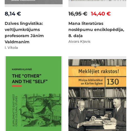
8,14 €
16,95 €
14,40 €
Dzīves lingvistika:
Mana literatūras
veltījumkrājums
noslēpumu enciklopēdija,
profesoram Jānim
8. daļa
Valdmanim
Aivars Kļavis
I. Vītola