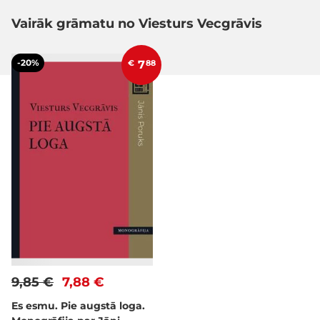
Vairāk grāmatu no Viesturs Vecgrāvis
-20%
€
7
88
9,85 €
7,88 €
Es esmu. Pie augstā loga.