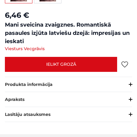
6,46 €
Mani sveicina zvaigznes. Romantiskā
pasaules izjūta latviešu dzejā: impresijas un
ieskati
Viesturs Vecgrāvis
IELIKT GROZĀ
Produkta informācija
Apraksts
Lasītāju atsauksmes