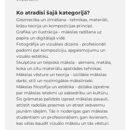
Ko atradīsi šajā kategorijā?
Glezniecība un zīmēšana - tehnikas, materiāli,
krāsu teorija un kompozīcijas principi.
Grafika un ilustrācija - mākslas radīšana uz
papīra un digitālajā vidē.
Fotogrāfija un vizuālais dizains - profesionāli
padomi par kompozīciju, apgaismojumu un
vizuālo estētiku.
Skulptūra un telpiskā māksla - akmens, metāla,
koka un citu materiālu apstrādes tehnikas.
Mākslas vēsture un teorija - izcilākie mākslas
darbi, stili un nozīmīgākie mākslinieki.
Mākslas filozofija un estētika - dziļāka izpratne
par mākslas ietekmi uz sabiedrību un kultūru.
Šīs grāmatas palīdzēs izprast mākslas pasauli,
attīstīt radošās prasmes un atrast iedvesmu
jaunām idejām. Tās ir noderīgas gan mākslas
studentiem un profesionāļiem, gan ikvienam,
kas vēlas baudīt vizuālo mākslu un tās vēsturi.