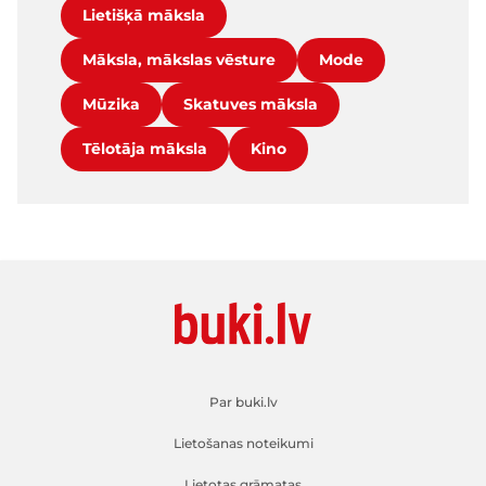
Lietišķā māksla
Māksla, mākslas vēsture
Mode
Mūzika
Skatuves māksla
Tēlotāja māksla
Kino
Par buki.lv
Lietošanas noteikumi
Lietotas grāmatas