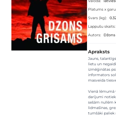
Valoda:
latvie
Platums x gar
Svars (kg):
0.3
Lappušu skaits:
Autors:
Džons
Apraksts
Jauns, talantīg
lietu un negaid
izmēģinātas psi
informators sol
masveida tiesve
Vienā lēmumā vi
darījumi notiek
sešām nullēm kļ
lidmašīnas, gre
tumšāki paliek 