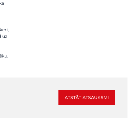
ka
keri,
d uz
ēku.
ATSTĀT ATSAUKSMI