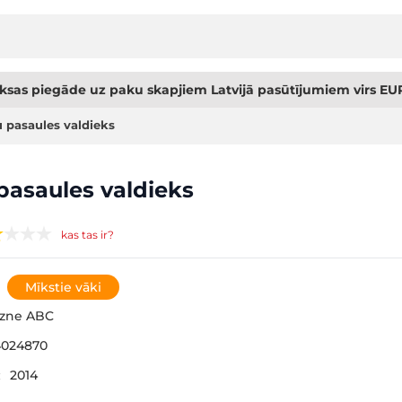
sas piegāde uz paku skapjiem Latvijā pasūtījumiem virs EUR
 pasaules valdieks
asaules valdieks
kas tas ir?
Mīkstie vāki
gzne ABC
4024870
:
2014