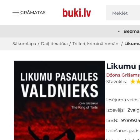
Skip to Content
GRĀMATAS
• Bezmak
Sākumlapa
/
Daiļliteratūra
/
Trilleri, kriminālromāni
/
Likumu
Main image
Click to view image in fullscreen
Likumu p
Džons Grišams
Stāvoklis:
Iesējuma veids:
Izdevējs:
Zvai
ISBN:
978993
Izdošanas gads