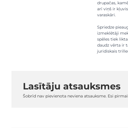
drupačas, kamēr 
arī viņš ir kļuv
varaskāri.
Spriedze pieaug 
izmeklētāji mek
spēles tiek likt
daudz vērta ir t
juridiskais tri
Lasītāju atsauksmes
Šobrīd nav pievienota neviena atsauksme. Esi pirmai