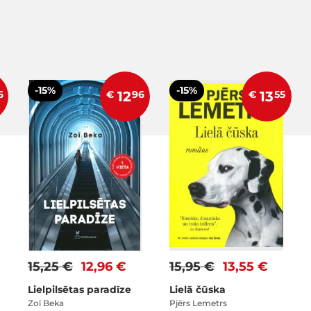
-15%
-15%
6
€
12
96
€
13
55
15,25 €
12,96 €
15,95 €
13,55 €
Lielpilsētas paradīze
Lielā čūska
Zoī Beka
Pjērs Lemetrs