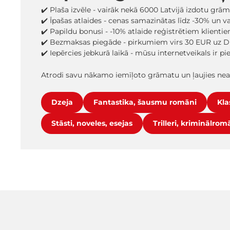
✔️ Plaša izvēle - vairāk nekā 6000 Latvijā izdotu grā
✔️ Īpašas atlaides - cenas samazinātas līdz -30% un 
✔️ Papildu bonusi - -10% atlaide reģistrētiem klienti
✔️ Bezmaksas piegāde - pirkumiem virs 30 EUR uz D
✔️ Iepērcies jebkurā laikā - mūsu internetveikals ir p
Atrodi savu nākamo iemīļoto grāmatu un ļaujies ne
Dzeja
Fantastika, šausmu romāni
Kla
Stāsti, noveles, esejas
Trilleri, kriminālrom