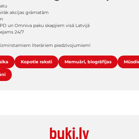
matu
vairāk akcijas grāmatām
em
PD un Omniva paku skapjiem visā Latvijā
ieejams 24/7
aizmirstamiem literāriem piedzīvojumiem!
sika
Kopotie raksti
Memuāri, biogrāfijas
Mūsdie
āni