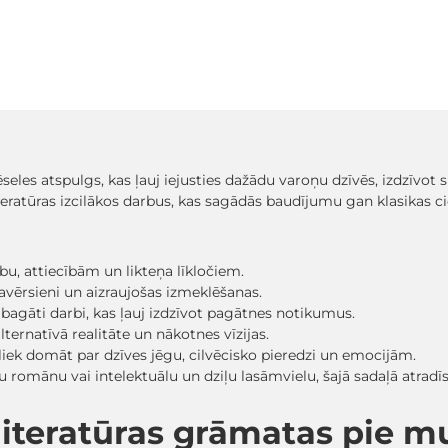
ēseles atspulgs, kas ļauj iejusties dažādu varoņu dzīvēs, izdzīvo
iteratūras izcilākos darbus, kas sagādās baudījumu gan klasikas c
ību, attiecībām un likteņa līkločiem.
i pavērsieni un aizraujošas izmeklēšanas.
 bagāti darbi, kas ļauj izdzīvot pagātnes notikumus.
lternatīvā realitāte un nākotnes vīzijas.
s liek domāt par dzīves jēgu, cilvēcisko pieredzi un emocijām.
ildošu romānu vai intelektuālu un dziļu lasāmvielu, šajā sadaļā at
ļliteratūras grāmatas pie 