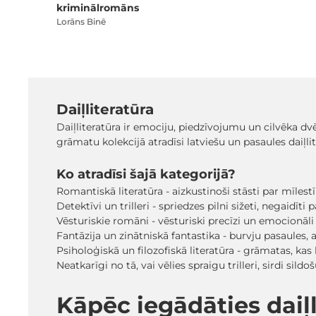
kriminālromāns
Lorāns Binē
Daiļliteratūra
Daiļliteratūra ir emociju, piedzīvojumu un cilvēka dv
grāmatu kolekcijā atradīsi latviešu un pasaules daiļl
Ko atradīsi šajā kategorijā?
Romantiskā literatūra - aizkustinoši stāsti par mīlest
Detektīvi un trilleri - spriedzes pilni sižeti, negaidīt
Vēsturiskie romāni - vēsturiski precīzi un emocionāli
Fantāzija un zinātniskā fantastika - burvju pasaules, a
Psiholoģiskā un filozofiskā literatūra - grāmatas, ka
Neatkarīgi no tā, vai vēlies spraigu trilleri, sirdi s
Kāpēc iegādāties dai