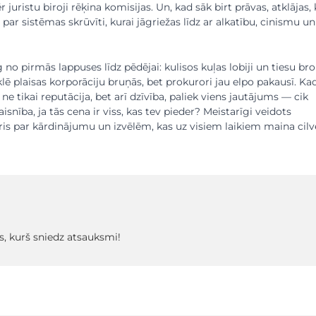
juristu biroji rēķina komisijas. Un, kad sāk birt prāvas, atklājas, 
is par sistēmas skrūvīti, kurai jāgriežas līdz ar alkatību, cinismu un
no pirmās lappuses līdz pēdējai: kulisos kuļas lobiji un tiesu bro
lē plaisas korporāciju bruņās, bet prokurori jau elpo pakausī. Ka
a ne tikai reputācija, bet arī dzīvība, paliek viens jautājums — cik
aisnība, ja tās cena ir viss, kas tev pieder? Meistarīgi veidots
lleris par kārdinājumu un izvēlēm, kas uz visiem laikiem maina cilv
s, kurš sniedz atsauksmi!