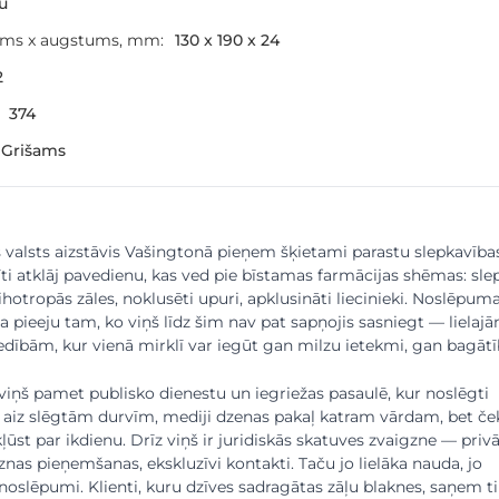
šu
ums x augstums, mm:
130 x 190 x 24
2
374
 Grišams
s valsts aizstāvis Vašingtonā pieņem šķietami parastu slepkavība
īti atklāj pavedienu, kas ved pie bīstamas farmācijas shēmas: sle
hotropās zāles, noklusēti upuri, apklusināti liecinieki. Noslēpum
a pieeju tam, ko viņš līdz šim nav pat sapņojis sasniegt — lielaj
dībām, kur vienā mirklī var iegūt gan milzu ietekmi, gan bagātī
ņš pamet publisko dienestu un iegriežas pasaulē, kur noslēgti
 aiz slēgtām durvīm, mediji dzenas pakaļ katram vārdam, bet ček
ūst par ikdienu. Drīz viņš ir juridiskās skatuves zvaigzne — priv
znas pieņemšanas, ekskluzīvi kontakti. Taču jo lielāka nauda, jo
noslēpumi. Klienti, kuru dzīves sadragātas zāļu blaknes, saņem ti