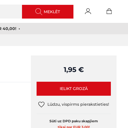
MEKLĒT
 40,00! •
1,95 €
IELIKT GROZĀ
Lūdzu, vispirms pierakstieties!
Sūti uz DPD paku skapjiem
tikai par EUR 3,00
!