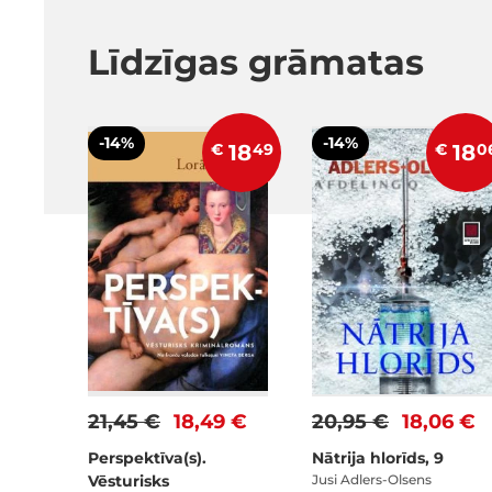
Līdzīgas grāmatas
-14%
-14%
€
18
49
€
18
0
21,45 €
18,49 €
20,95 €
18,06 €
Perspektīva(s).
Nātrija hlorīds, 9
Vēsturisks
Jusi Adlers-Olsens