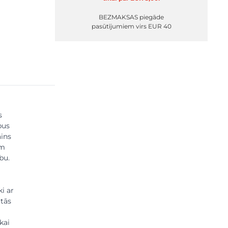
BEZMAKSAS piegāde
pasūtījumiem virs EUR 40
s
pus
ains
ām
bu.
i ar
ātās
kai