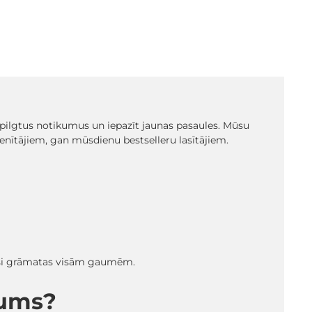
t spilgtus notikumus un iepazīt jaunas pasaules. Mūsu
ienītājiem, gan mūsdienu bestselleru lasītājiem.
radīsi grāmatas visām gaumēm.
mums?