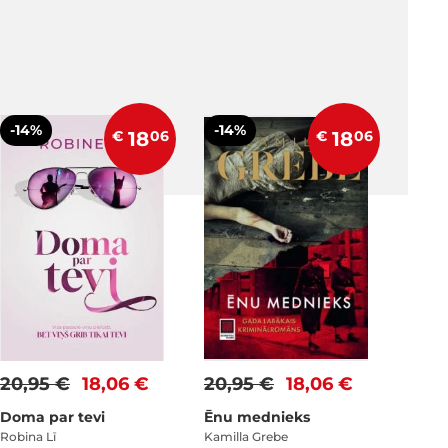
-14%
-14%
€
18
06
€
18
06
20,95 €
18,06 €
20,95 €
18,06 €
Doma par tevi
Ēnu mednieks
Robina Lī
Kamilla Grebe