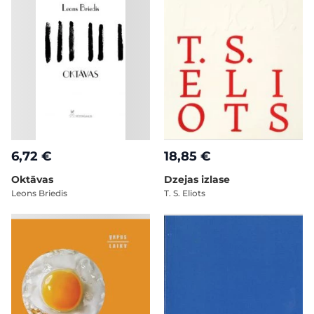
6,72 €
18,85 €
Oktāvas
Dzejas izlase
Leons Briedis
T. S. Eliots