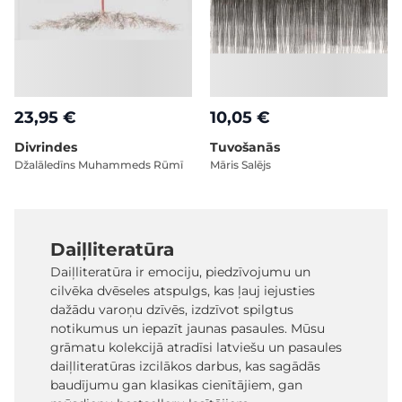
23,95 €
10,05 €
Divrindes
Tuvošanās
Džalāledīns Muhammeds Rūmī
Māris Salējs
Daiļliteratūra
Daiļliteratūra ir emociju, piedzīvojumu un
cilvēka dvēseles atspulgs, kas ļauj iejusties
dažādu varoņu dzīvēs, izdzīvot spilgtus
notikumus un iepazīt jaunas pasaules. Mūsu
grāmatu kolekcijā atradīsi latviešu un pasaules
daiļliteratūras izcilākos darbus, kas sagādās
baudījumu gan klasikas cienītājiem, gan