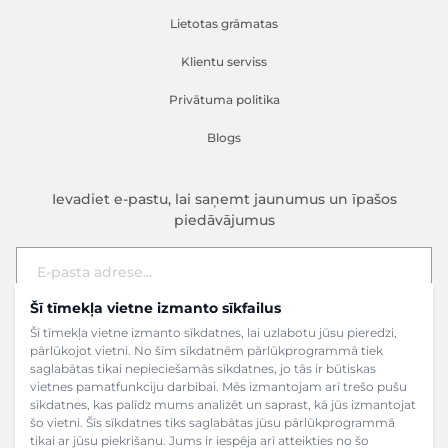
Lietotas grāmatas
Klientu serviss
Privātuma politika
Blogs
Ievadiet e-pastu, lai saņemt jaunumus un īpašos
piedāvājumus
Šī tīmekļa vietne izmanto sīkfailus
E-pasta adrese
Pieteikties
Šī tīmekļa vietne izmanto sīkdatnes, lai uzlabotu jūsu pieredzi,
pārlūkojot vietni. No šīm sīkdatnēm pārlūkprogrammā tiek
saglabātas tikai nepieciešamās sīkdatnes, jo tās ir būtiskas
vietnes pamatfunkciju darbībai. Mēs izmantojam arī trešo pušu
sīkdatnes, kas palīdz mums analizēt un saprast, kā jūs izmantojat
šo vietni. Šīs sīkdatnes tiks saglabātas jūsu pārlūkprogrammā
tikai ar jūsu piekrišanu. Jums ir iespēja arī atteikties no šo