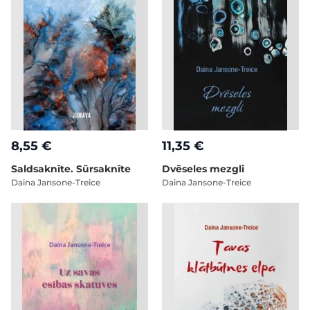
8,55 €
11,35 €
Saldsaknīte. Sūrsaknīte
Dvēseles mezgli
Daina Jansone-Treice
Daina Jansone-Treice