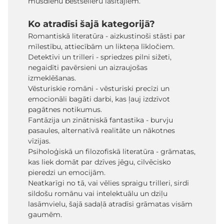
mūsdienu bestselleru lasītājiem.
Ko atradīsi šajā kategorijā?
Romantiskā literatūra - aizkustinoši stāsti par
mīlestību, attiecībām un likteņa līkločiem.
Detektīvi un trilleri - spriedzes pilni sižeti,
negaidīti pavērsieni un aizraujošas
izmeklēšanas.
Vēsturiskie romāni - vēsturiski precīzi un
emocionāli bagāti darbi, kas ļauj izdzīvot
pagātnes notikumus.
Fantāzija un zinātniskā fantastika - burvju
pasaules, alternatīvā realitāte un nākotnes
vīzijas.
Psiholoģiskā un filozofiskā literatūra - grāmatas,
kas liek domāt par dzīves jēgu, cilvēcisko
pieredzi un emocijām.
Neatkarīgi no tā, vai vēlies spraigu trilleri, sirdi
sildošu romānu vai intelektuālu un dziļu
lasāmvielu, šajā sadaļā atradīsi grāmatas visām
gaumēm.