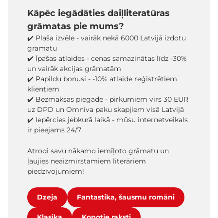
Kāpēc iegādāties daiļliteratūras
grāmatas pie mums?
✔️ Plaša izvēle - vairāk nekā 6000 Latvijā izdotu
grāmatu
✔️ Īpašas atlaides - cenas samazinātas līdz -30%
un vairāk akcijas grāmatām
✔️ Papildu bonusi - -10% atlaide reģistrētiem
klientiem
✔️ Bezmaksas piegāde - pirkumiem virs 30 EUR
uz DPD un Omniva paku skapjiem visā Latvijā
✔️ Iepērcies jebkurā laikā - mūsu internetveikals
ir pieejams 24/7
Atrodi savu nākamo iemīļoto grāmatu un
ļaujies neaizmirstamiem literāriem
piedzīvojumiem!
Dzeja
Fantastika, šausmu romāni
Klasika
Kopotie raksti