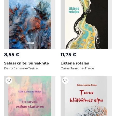
8,55 €
11,75 €
Saldsaknīte. Sūrsaknīte
Likteņa rotaļas
Daina Jansone-Treice
Daina Jansone-Treice