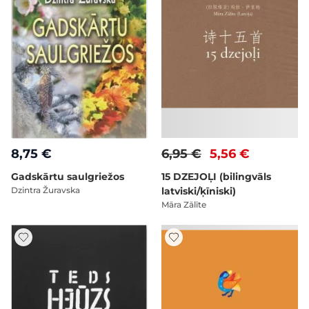
8,75 €
6,95 €
5,56 €
Gadskārtu saulgriežos
15 DZEJOĻI (bilingvāls
Dzintra Žuravska
latviski/ķīniski)
Māra Zālīte