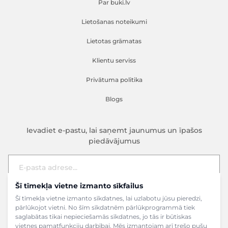
Par buki.lv
Lietošanas noteikumi
Lietotas grāmatas
Klientu serviss
Privātuma politika
Blogs
Ievadiet e-pastu, lai saņemt jaunumus un īpašos
piedāvājumus
Šī tīmekļa vietne izmanto sīkfailus
E-pasta adrese
Pieteikties
Šī tīmekļa vietne izmanto sīkdatnes, lai uzlabotu jūsu pieredzi,
pārlūkojot vietni. No šīm sīkdatnēm pārlūkprogrammā tiek
saglabātas tikai nepieciešamās sīkdatnes, jo tās ir būtiskas
vietnes pamatfunkciju darbībai. Mēs izmantojam arī trešo pušu