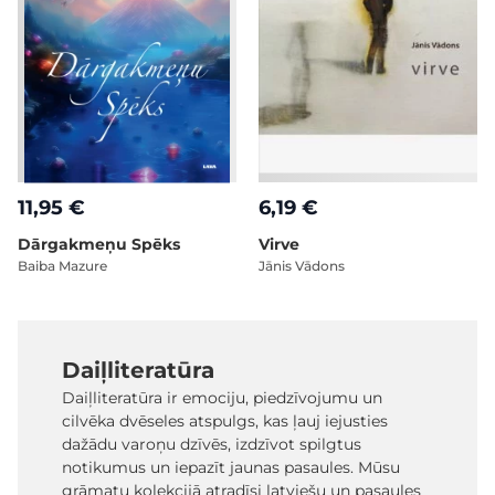
11,95 €
6,19 €
Dārgakmeņu Spēks
Virve
Baiba Mazure
Jānis Vādons
Daiļliteratūra
Daiļliteratūra ir emociju, piedzīvojumu un
cilvēka dvēseles atspulgs, kas ļauj iejusties
dažādu varoņu dzīvēs, izdzīvot spilgtus
notikumus un iepazīt jaunas pasaules. Mūsu
grāmatu kolekcijā atradīsi latviešu un pasaules