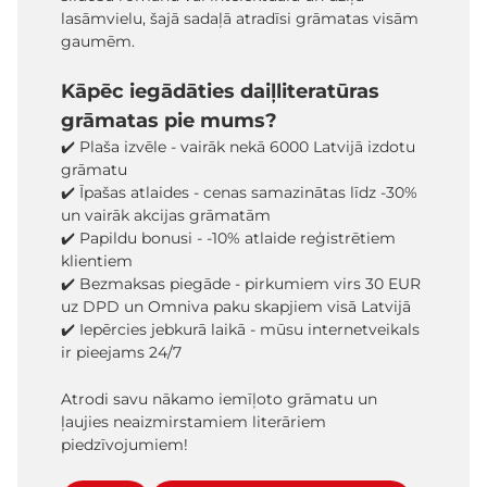
lasāmvielu, šajā sadaļā atradīsi grāmatas visām
gaumēm.
Kāpēc iegādāties daiļliteratūras
grāmatas pie mums?
✔️ Plaša izvēle - vairāk nekā 6000 Latvijā izdotu
grāmatu
✔️ Īpašas atlaides - cenas samazinātas līdz -30%
un vairāk akcijas grāmatām
✔️ Papildu bonusi - -10% atlaide reģistrētiem
klientiem
✔️ Bezmaksas piegāde - pirkumiem virs 30 EUR
uz DPD un Omniva paku skapjiem visā Latvijā
✔️ Iepērcies jebkurā laikā - mūsu internetveikals
ir pieejams 24/7
Atrodi savu nākamo iemīļoto grāmatu un
ļaujies neaizmirstamiem literāriem
piedzīvojumiem!