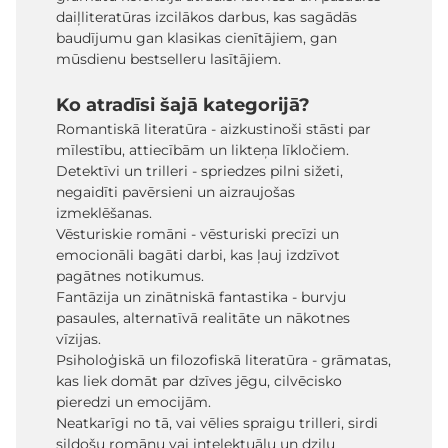
daiļliteratūras izcilākos darbus, kas sagādās
baudījumu gan klasikas cienītājiem, gan
mūsdienu bestselleru lasītājiem.
Ko atradīsi šajā kategorijā?
Romantiskā literatūra - aizkustinoši stāsti par
mīlestību, attiecībām un likteņa līkločiem.
Detektīvi un trilleri - spriedzes pilni sižeti,
negaidīti pavērsieni un aizraujošas
izmeklēšanas.
Vēsturiskie romāni - vēsturiski precīzi un
emocionāli bagāti darbi, kas ļauj izdzīvot
pagātnes notikumus.
Fantāzija un zinātniskā fantastika - burvju
pasaules, alternatīvā realitāte un nākotnes
vīzijas.
Psiholoģiskā un filozofiskā literatūra - grāmatas,
kas liek domāt par dzīves jēgu, cilvēcisko
pieredzi un emocijām.
Neatkarīgi no tā, vai vēlies spraigu trilleri, sirdi
sildošu romānu vai intelektuālu un dziļu