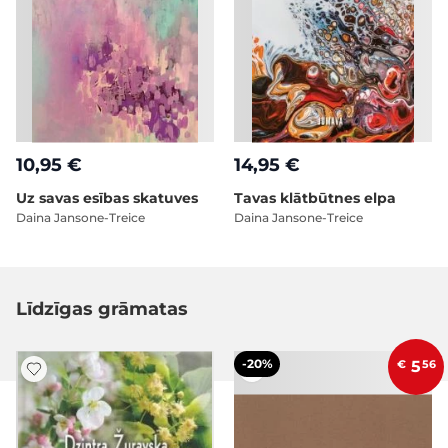
10,95 €
14,95 €
Uz savas esības skatuves
Tavas klātbūtnes elpa
Daina Jansone-Treice
Daina Jansone-Treice
Līdzīgas grāmatas
-20%
€
5
56