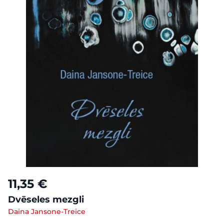
11,35 €
Dvēseles mezgli
Daina Jansone-Treice