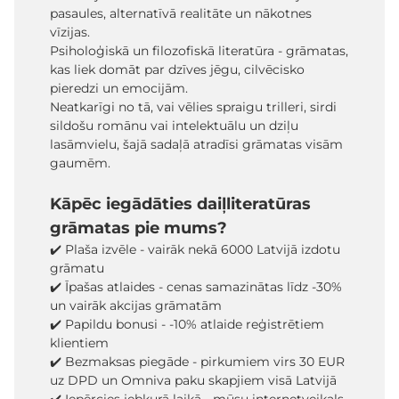
pasaules, alternatīvā realitāte un nākotnes
vīzijas.
Psiholoģiskā un filozofiskā literatūra - grāmatas,
kas liek domāt par dzīves jēgu, cilvēcisko
pieredzi un emocijām.
Neatkarīgi no tā, vai vēlies spraigu trilleri, sirdi
sildošu romānu vai intelektuālu un dziļu
lasāmvielu, šajā sadaļā atradīsi grāmatas visām
gaumēm.
Kāpēc iegādāties daiļliteratūras
grāmatas pie mums?
✔️ Plaša izvēle - vairāk nekā 6000 Latvijā izdotu
grāmatu
✔️ Īpašas atlaides - cenas samazinātas līdz -30%
un vairāk akcijas grāmatām
✔️ Papildu bonusi - -10% atlaide reģistrētiem
klientiem
✔️ Bezmaksas piegāde - pirkumiem virs 30 EUR
uz DPD un Omniva paku skapjiem visā Latvijā