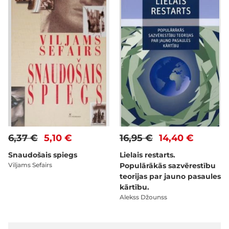
6,37 €
5,10 €
16,95 €
14,40 €
Snaudošais spiegs
Lielais restarts.
Viljams Sefairs
Populārākās sazvērestību
teorijas par jauno pasaules
kārtību.
Alekss Džounss