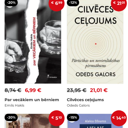
-20%
-12%
€
6
99
€
21
01
8,74 €
6,99 €
23,95 €
21,01 €
Par vecākiem un bērniem
Cilvēces ceļojums
Emils Hakls
Odeds Galors
-20%
-15%
€
5
10
€
14
40