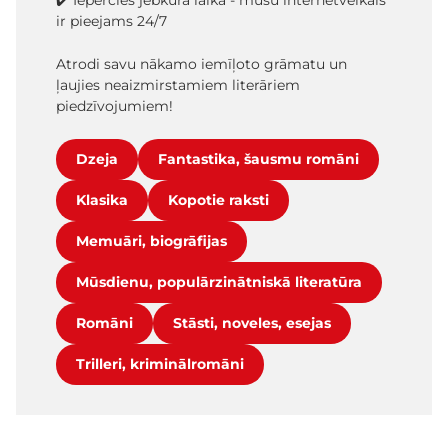
✔️ Iepērcies jebkurā laikā - mūsu internetveikals
ir pieejams 24/7
Atrodi savu nākamo iemīļoto grāmatu un
ļaujies neaizmirstamiem literāriem
piedzīvojumiem!
Dzeja
Fantastika, šausmu romāni
Klasika
Kopotie raksti
Memuāri, biogrāfijas
Mūsdienu, populārzinātniskā literatūra
Romāni
Stāsti, noveles, esejas
Trilleri, kriminālromāni