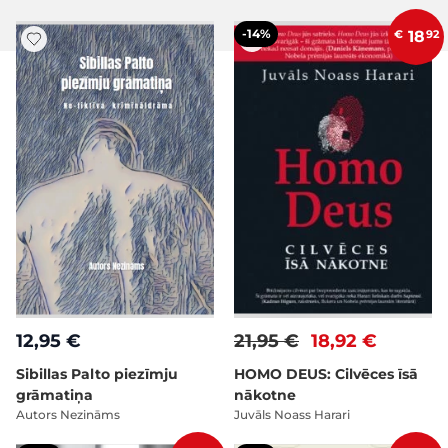
-14%
€
18
92
12,95 €
21,95 €
18,92 €
Sibillas Palto piezīmju
HOMO DEUS: Cilvēces īsā
grāmatiņa
nākotne
Autors Nezināms
Juvāls Noass Harari