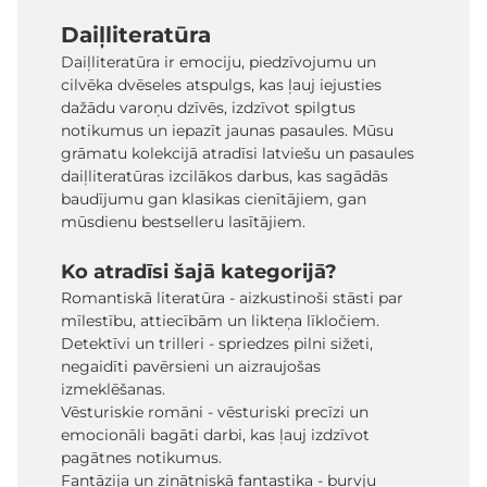
Daiļliteratūra
Daiļliteratūra ir emociju, piedzīvojumu un
cilvēka dvēseles atspulgs, kas ļauj iejusties
dažādu varoņu dzīvēs, izdzīvot spilgtus
notikumus un iepazīt jaunas pasaules. Mūsu
grāmatu kolekcijā atradīsi latviešu un pasaules
daiļliteratūras izcilākos darbus, kas sagādās
baudījumu gan klasikas cienītājiem, gan
mūsdienu bestselleru lasītājiem.
Ko atradīsi šajā kategorijā?
Romantiskā literatūra - aizkustinoši stāsti par
mīlestību, attiecībām un likteņa līkločiem.
Detektīvi un trilleri - spriedzes pilni sižeti,
negaidīti pavērsieni un aizraujošas
izmeklēšanas.
Vēsturiskie romāni - vēsturiski precīzi un
emocionāli bagāti darbi, kas ļauj izdzīvot
pagātnes notikumus.
Fantāzija un zinātniskā fantastika - burvju