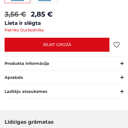
3,56 €
2,85 €
Lieta ir slēgta
Patriks Ouržednīks
IELIKT GROZĀ
Produkta informācija
Apraksts
Lasītāju atsauksmes
Līdzīgas grāmatas