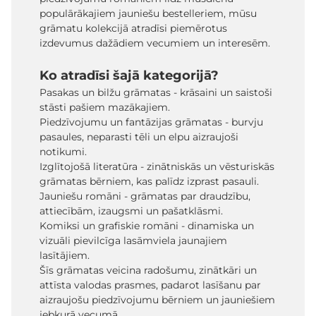
populārākajiem jauniešu bestelleriem, mūsu
grāmatu kolekcijā atradīsi piemērotus
izdevumus dažādiem vecumiem un interesēm.
Ko atradīsi šajā kategorijā?
Pasakas un bilžu grāmatas - krāsaini un saistoši
stāsti pašiem mazākajiem.
Piedzīvojumu un fantāzijas grāmatas - burvju
pasaules, neparasti tēli un elpu aizraujoši
notikumi.
Izglītojošā literatūra - zinātniskās un vēsturiskās
grāmatas bērniem, kas palīdz izprast pasauli.
Jauniešu romāni - grāmatas par draudzību,
attiecībām, izaugsmi un pašatklāsmi.
Komiksi un grafiskie romāni - dinamiska un
vizuāli pievilcīga lasāmviela jaunajiem
lasītājiem.
Šīs grāmatas veicina radošumu, zinātkāri un
attīsta valodas prasmes, padarot lasīšanu par
aizraujošu piedzīvojumu bērniem un jauniešiem
jebkurā vecumā.