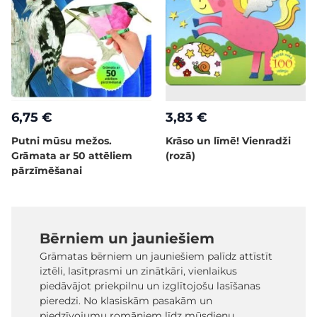
6,75 €
3,83 €
Putni mūsu mežos.
Krāso un līmē! Vienradži
Grāmata ar 50 attēliem
(rozā)
pārzīmēšanai
Bērniem un jauniešiem
Grāmatas bērniem un jauniešiem palīdz attīstīt
iztēli, lasītprasmi un zinātkāri, vienlaikus
piedāvājot priekpilnu un izglītojošu lasīšanas
pieredzi. No klasiskām pasakām un
piedzīvojumu romāniem līdz mūsdienu