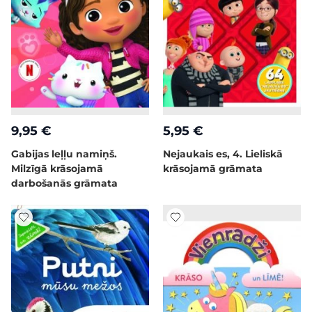
9,95 €
5,95 €
Gabijas leļļu namiņš.
Nejaukais es, 4. Lieliskā
Milzīgā krāsojamā
krāsojamā grāmata
darbošanās grāmata