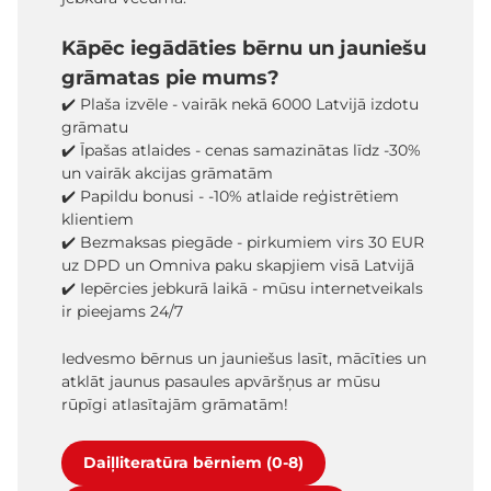
Kāpēc iegādāties bērnu un jauniešu
grāmatas pie mums?
✔️ Plaša izvēle - vairāk nekā 6000 Latvijā izdotu
grāmatu
✔️ Īpašas atlaides - cenas samazinātas līdz -30%
un vairāk akcijas grāmatām
✔️ Papildu bonusi - -10% atlaide reģistrētiem
klientiem
✔️ Bezmaksas piegāde - pirkumiem virs 30 EUR
uz DPD un Omniva paku skapjiem visā Latvijā
✔️ Iepērcies jebkurā laikā - mūsu internetveikals
ir pieejams 24/7
Iedvesmo bērnus un jauniešus lasīt, mācīties un
atklāt jaunus pasaules apvāršņus ar mūsu
rūpīgi atlasītajām grāmatām!
Daiļliteratūra bērniem (0-8)