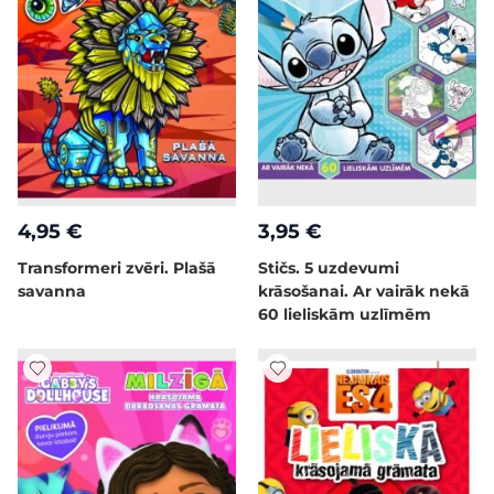
4,95 €
3,95 €
Transformeri zvēri. Plašā
Stičs. 5 uzdevumi
savanna
krāsošanai. Ar vairāk nekā
60 lieliskām uzlīmēm