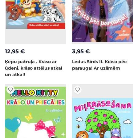
12,95 €
3,95 €
Ķepu patruļa . Krāso ar
Ledus Sirds II. Krāso pēc
ūdeni. krāso attēlus atkal
parauga! Ar uzlīmēm
un atkal!