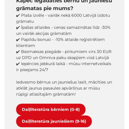
Kāpēc iegādāties bērnu un jauniešu
grāmatas pie mums?
✔️ Plaša izvēle - vairāk nekā 6000 Latvijā izdotu
grāmatu
✔️ Īpašas atlaides - cenas samazinātas līdz -30%
un vairāk akcijas grāmatām
✔️ Papildu bonusi - -10% atlaide reģistrētiem
klientiem
✔️ Bezmaksas piegāde - pirkumiem virs 30 EUR
uz DPD un Omniva paku skapjiem visā Latvijā
✔️ Iepērcies jebkurā laikā - mūsu internetveikals
ir pieejams 24/7
Iedvesmo bērnus un jauniešus lasīt, mācīties un
atklāt jaunus pasaules apvāršņus ar mūsu
rūpīgi atlasītajām grāmatām!
Daiļliteratūra bērniem (0-8)
Daiļliteratūra jauniešiem (9-16)