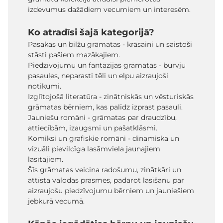
izdevumus dažādiem vecumiem un interesēm.
Ko atradīsi šajā kategorijā?
Pasakas un bilžu grāmatas - krāsaini un saistoši
stāsti pašiem mazākajiem.
Piedzīvojumu un fantāzijas grāmatas - burvju
pasaules, neparasti tēli un elpu aizraujoši
notikumi.
Izglītojošā literatūra - zinātniskās un vēsturiskās
grāmatas bērniem, kas palīdz izprast pasauli.
Jauniešu romāni - grāmatas par draudzību,
attiecībām, izaugsmi un pašatklāsmi.
Komiksi un grafiskie romāni - dinamiska un
vizuāli pievilcīga lasāmviela jaunajiem
lasītājiem.
Šīs grāmatas veicina radošumu, zinātkāri un
attīsta valodas prasmes, padarot lasīšanu par
aizraujošu piedzīvojumu bērniem un jauniešiem
jebkurā vecumā.