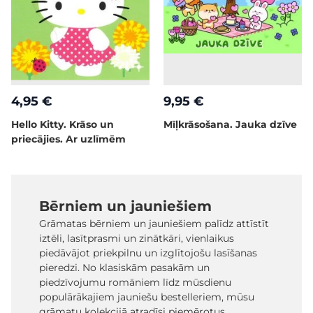
4,95 €
9,95 €
Hello Kitty. Krāso un
Mīļkrāsošana. Jauka dzīve
priecājies. Ar uzlīmēm
Bērniem un jauniešiem
Grāmatas bērniem un jauniešiem palīdz attīstīt
iztēli, lasītprasmi un zinātkāri, vienlaikus
piedāvājot priekpilnu un izglītojošu lasīšanas
pieredzi. No klasiskām pasakām un
piedzīvojumu romāniem līdz mūsdienu
populārākajiem jauniešu bestelleriem, mūsu
grāmatu kolekcijā atradīsi piemērotus