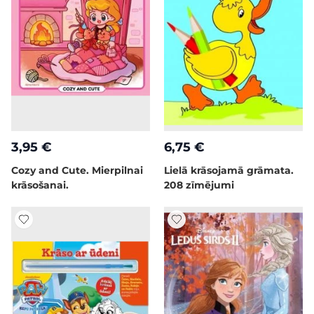
3,95 €
6,75 €
Cozy and Cute. Mierpilnai
Lielā krāsojamā grāmata.
krāsošanai.
208 zīmējumi