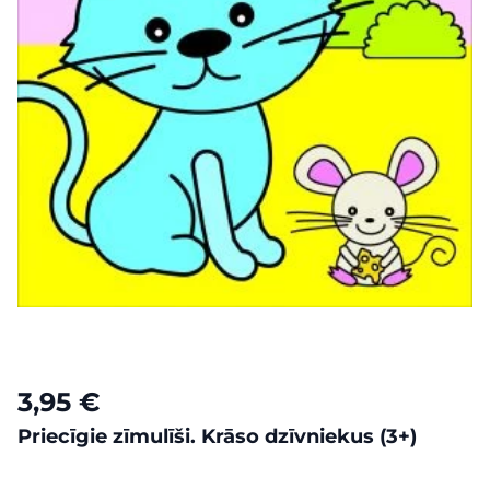
3,95 €
Priecīgie zīmulīši. Krāso dzīvniekus (3+)