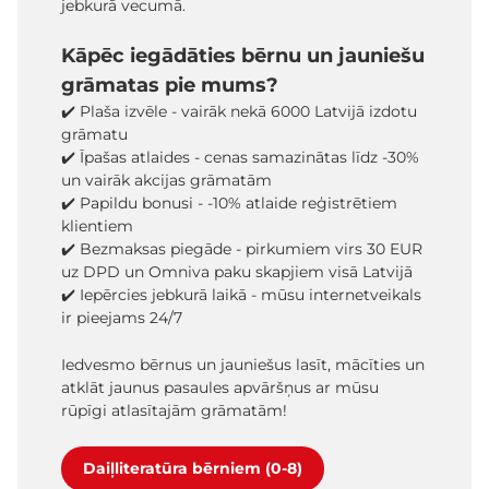
jebkurā vecumā.
Kāpēc iegādāties bērnu un jauniešu
grāmatas pie mums?
✔️ Plaša izvēle - vairāk nekā 6000 Latvijā izdotu
grāmatu
✔️ Īpašas atlaides - cenas samazinātas līdz -30%
un vairāk akcijas grāmatām
✔️ Papildu bonusi - -10% atlaide reģistrētiem
klientiem
✔️ Bezmaksas piegāde - pirkumiem virs 30 EUR
uz DPD un Omniva paku skapjiem visā Latvijā
✔️ Iepērcies jebkurā laikā - mūsu internetveikals
ir pieejams 24/7
Iedvesmo bērnus un jauniešus lasīt, mācīties un
atklāt jaunus pasaules apvāršņus ar mūsu
rūpīgi atlasītajām grāmatām!
Daiļliteratūra bērniem (0-8)