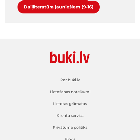
Daiļliteratūra jauniešiem (9-16)
Par buki.lv
Lietošanas noteikumi
Lietotas grāmatas
Klientu serviss
Privātuma politika
Blogs