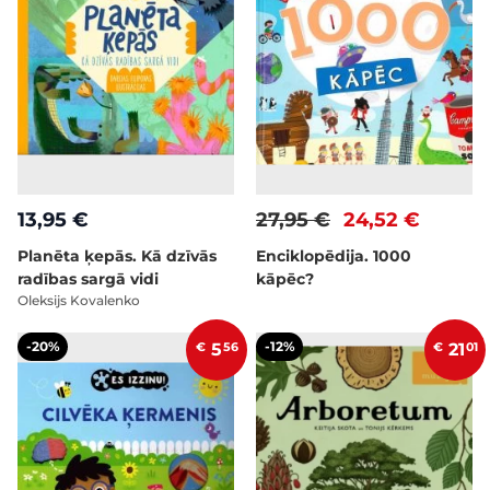
13,95 €
27,95 €
24,52 €
Planēta ķepās. Kā dzīvās
Enciklopēdija. 1000
radības sargā vidi
kāpēc?
Oleksijs Kovalenko
-20%
-12%
€
5
56
€
21
01