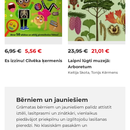
6,95 €
5,56 €
23,95 €
21,01 €
Es izzinu! Cilvēka ķermenis
Laipni lūgti muzejā:
Arboretum
Keitija Skota, Tonijs Kērmens
Bērniem un jauniešiem
Grāmatas bērniem un jauniešiem palīdz attīstīt
iztēli, lasītprasmi un zinātkāri, vienlaikus
piedāvājot priekpilnu un izglītojošu lasīšanas
pieredzi. No klasiskām pasakām un