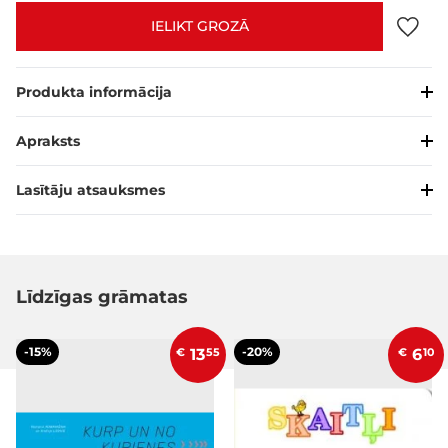
IELIKT GROZĀ
Produkta informācija
Apraksts
Lasītāju atsauksmes
Līdzīgas grāmatas
-15%
-20%
€
13
55
€
6
10