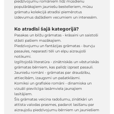
piedzīvojumu romāniem līdz mūsdienu
populārākajiem jauniešu bestelleriem, mūsu
grāmatu kolekcijā atradīsi piemērotus
izdevumus dažādiem vecumiem un interesēm.
Ko atradīsi šajā kategorijā?
Pasakas un bilžu grāmatas - krāsaini un saistoši
stāsti pašiem mazākajiem.
Piedzīvojumu un fantāzijas grāmatas - burvju
pasaules, neparasti tēli un elpu aizraujoši
notikumi.
Izglītojošā literatūra - zinātniskās un vēsturiskās
grāmatas bērniem, kas palīdz izprast pasauli.
Jauniešu romāni - grāmatas par draudzību,
attiecībām, izaugsmi un pašatklāsmi.
Komiksi un grafiskie romāni - dinamiska un
vizuāli pievilcīga lasāmviela jaunajiem
lasītājiem.
Šīs grāmatas veicina radošumu, zinātkāri un
attīsta valodas prasmes, padarot lasīšanu par
aizraujošu piedzīvojumu bērniem un jauniešiem