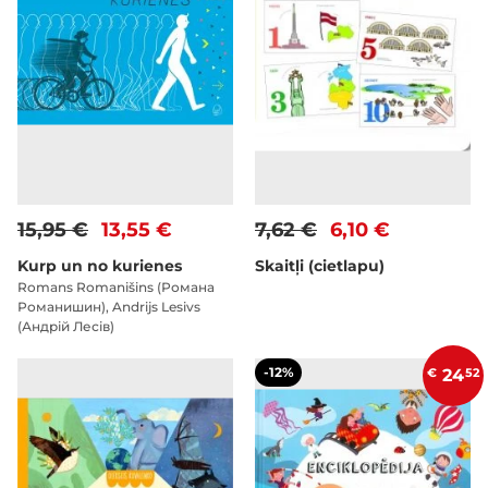
15,95 €
13,55 €
7,62 €
6,10 €
Kurp un no kurienes
Skaitļi (cietlapu)
Romans Romanišins (Романа
Романишин), Andrijs Lesivs
(Андрій Лесів)
-12%
€
24
52