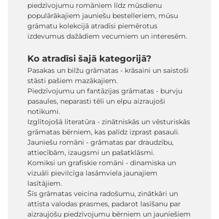
piedzīvojumu romāniem līdz mūsdienu
populārākajiem jauniešu bestelleriem, mūsu
grāmatu kolekcijā atradīsi piemērotus
izdevumus dažādiem vecumiem un interesēm.
Ko atradīsi šajā kategorijā?
Pasakas un bilžu grāmatas - krāsaini un saistoši
stāsti pašiem mazākajiem.
Piedzīvojumu un fantāzijas grāmatas - burvju
pasaules, neparasti tēli un elpu aizraujoši
notikumi.
Izglītojošā literatūra - zinātniskās un vēsturiskās
grāmatas bērniem, kas palīdz izprast pasauli.
Jauniešu romāni - grāmatas par draudzību,
attiecībām, izaugsmi un pašatklāsmi.
Komiksi un grafiskie romāni - dinamiska un
vizuāli pievilcīga lasāmviela jaunajiem
lasītājiem.
Šīs grāmatas veicina radošumu, zinātkāri un
attīsta valodas prasmes, padarot lasīšanu par
aizraujošu piedzīvojumu bērniem un jauniešiem