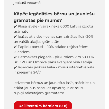
jebkurā vecumā.
Kāpēc iegādāties bērnu un jauniešu
grāmatas pie mums?
✔️ Plaša izvēle - vairāk nekā 6000 Latvijā izdotu
grāmatu
✔️ Īpašas atlaides - cenas samazinātas līdz -30%
un vairāk akcijas grāmatām
✔️ Papildu bonusi - -10% atlaide reģistrētiem
klientiem
✔️ Bezmaksas piegāde - pirkumiem virs 30 EUR
uz DPD un Omniva paku skapjiem visā Latvijā
✔️ Iepērcies jebkurā laikā - mūsu internetveikals
ir pieejams 24/7
Iedvesmo bērnus un jauniešus lasīt, mācīties un
atklāt jaunus pasaules apvāršņus ar mūsu
rūpīgi atlasītajām grāmatām!
Daiļliteratūra bērniem (0-8)