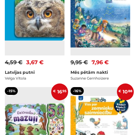
4,59 €
3,67 €
9,95 €
7,96 €
Latvijas putni
Mēs pētām nakti
Velga Vītola
Suzanne Gernhoizere
-15%
-16%
€
16
95
€
10
88