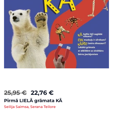
25,95 €
22,76 €
Pirmā LIELĀ grāmata KĀ
Seilija Saimsa, Serana Teilore