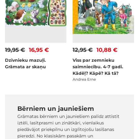
19,95 €
16,95 €
12,95 €
10,88 €
Dzīvnieku mazuļi.
Viss par zemnieku
Grāmata ar skaņu
saimniecību. 4-7 gadi.
Kādēļ? Kāpē? Kā tā?
Andrea Erne
Bērniem un jauniešiem
Grāmatas bērniem un jauniešiem palīdz attīstīt
iztēli, lasītprasmi un zinātkāri, vienlaikus
piedāvājot priekpilnu un izglītojošu lasīšanas
pieredzi. No klasiskām pasakām un