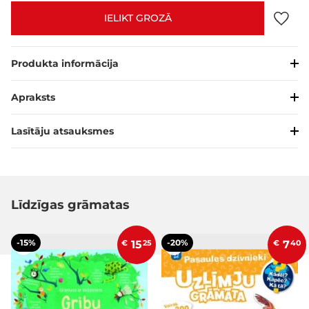
IELIKT GROZĀ
Produkta informācija
Apraksts
Lasītāju atsauksmes
Līdzīgas grāmatas
-15%
-20%
€
15
25
€
7
40