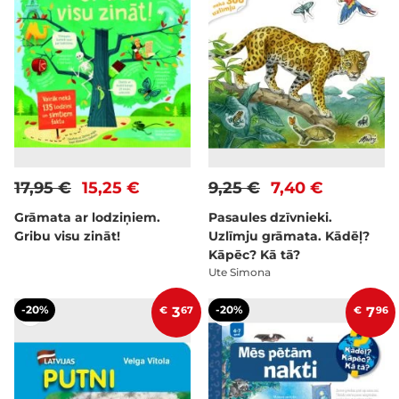
17,95 €
15,25 €
9,25 €
7,40 €
Grāmata ar lodziņiem.
Pasaules dzīvnieki.
Gribu visu zināt!
Uzlīmju grāmata. Kādēļ?
Kāpēc? Kā tā?
Ute Simona
-20%
-20%
€
3
67
€
7
96