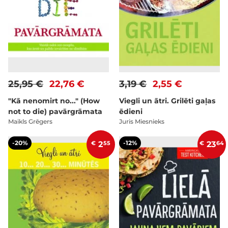
25,95 €
22,76 €
3,19 €
2,55 €
"Kā nenomirt no..." (How
Viegli un ātri. Grilēti gaļas
not to die) pavārgrāmata
ēdieni
Maikls Grēgers
Juris Miesnieks
-20%
-12%
€
2
55
€
23
64