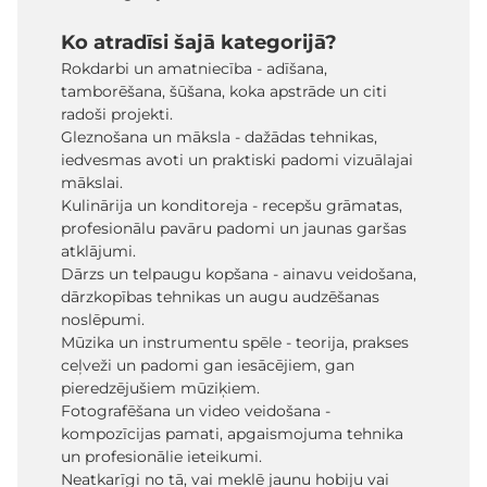
Ko atradīsi šajā kategorijā?
Rokdarbi un amatniecība - adīšana,
tamborēšana, šūšana, koka apstrāde un citi
radoši projekti.
Gleznošana un māksla - dažādas tehnikas,
iedvesmas avoti un praktiski padomi vizuālajai
mākslai.
Kulinārija un konditoreja - recepšu grāmatas,
profesionālu pavāru padomi un jaunas garšas
atklājumi.
Dārzs un telpaugu kopšana - ainavu veidošana,
dārzkopības tehnikas un augu audzēšanas
noslēpumi.
Mūzika un instrumentu spēle - teorija, prakses
ceļveži un padomi gan iesācējiem, gan
pieredzējušiem mūziķiem.
Fotografēšana un video veidošana -
kompozīcijas pamati, apgaismojuma tehnika
un profesionālie ieteikumi.
Neatkarīgi no tā, vai meklē jaunu hobiju vai