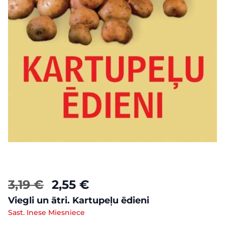
3,19 €
2,55 €
Viegli un ātri. Kartupeļu ēdieni
Sast. Inese Miesniece