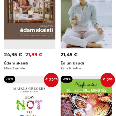
24,95 €
21,89 €
21,45 €
Ēdam skaisti
Ēd un baudi
Māra Ziemele
Zane Krēsliņa
-12%
-20%
€
22
76
€
2
55