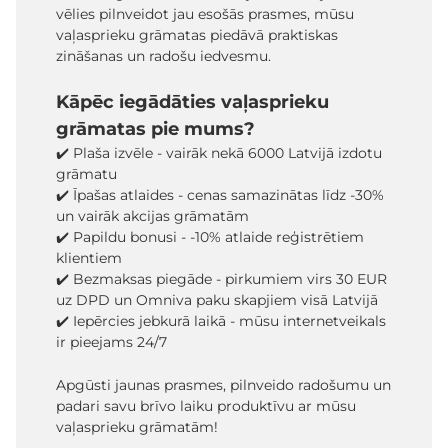
vēlies pilnveidot jau esošās prasmes, mūsu
vaļasprieku grāmatas piedāvā praktiskas
zināšanas un radošu iedvesmu.
Kāpēc iegādāties vaļasprieku
grāmatas pie mums?
✔️ Plaša izvēle - vairāk nekā 6000 Latvijā izdotu
grāmatu
✔️ Īpašas atlaides - cenas samazinātas līdz -30%
un vairāk akcijas grāmatām
✔️ Papildu bonusi - -10% atlaide reģistrētiem
klientiem
✔️ Bezmaksas piegāde - pirkumiem virs 30 EUR
uz DPD un Omniva paku skapjiem visā Latvijā
✔️ Iepērcies jebkurā laikā - mūsu internetveikals
ir pieejams 24/7
Apgūsti jaunas prasmes, pilnveido radošumu un
padari savu brīvo laiku produktīvu ar mūsu
vaļasprieku grāmatām!