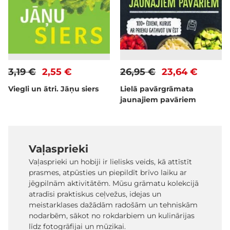
3,19 €
2,55 €
26,95 €
23,64 €
Viegli un ātri. Jāņu siers
Lielā pavārgrāmata
jaunajiem pavāriem
Vaļasprieki
Vaļasprieki un hobiji ir lielisks veids, kā attīstīt
prasmes, atpūsties un piepildīt brīvo laiku ar
jēgpilnām aktivitātēm. Mūsu grāmatu kolekcijā
atradīsi praktiskus ceļvežus, idejas un
meistarklases dažādām radošām un tehniskām
nodarbēm, sākot no rokdarbiem un kulinārijas
līdz fotogrāfijai un mūzikai.