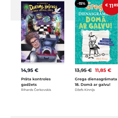
-15%
€
11
8
14,95 €
13,95 €
11,85 €
Prāta kontroles
Grega dienasgrāmata
gadžets
18. Domā ar galvu!
Rihards Čerkovskis
Džefs Kinnijs