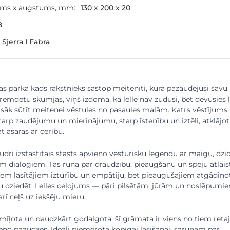
ums x augstums, mm:
130 x 200 x 20
8
 Sjerra I Fabra
cas parkā kāds rakstnieks sastop meitenīti, kura pazaudējusi savu
i remdētu skumjas, viņš izdomā, ka lelle nav zudusi, bet devusies l
sāk sūtīt meitenei vēstules no pasaules malām. Katrs vēstījums
starp zaudējumu un mierinājumu, starp īstenību un iztēli, atklājot
āt asaras ar cerību.
gudri izstāstītais stāsts apvieno vēsturisku leģendu ar maigu, dzi
m dialogiem. Tas runā par draudzību, pieaugšanu un spēju atlaist
em lasītājiem izturību un empātiju, bet pieaugušajiem atgādino
u dziedēt. Lelles ceļojums — pāri pilsētām, jūrām un noslēpumi
arī ceļš uz iekšēju mieru.
emīļota un daudzkārt godalgota, šī grāmata ir viens no tiem reta
eno paaudzes. Ideāli piemērota kopīgai lasīšanai, sarunām par