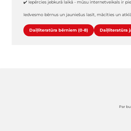
✔️ Iepērcies jebkurā laikā - mūsu internetveikals ir p
Iedvesmo bērnus un jauniešus lasīt, mācīties un atk
Daiļliteratūra bērniem (0-8)
Daiļliteratūra 
Par buk