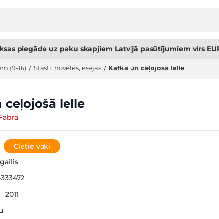
sas piegāde uz paku skapjiem Latvijā pasūtījumiem virs EUR
em (9-16)
/
Stāsti, noveles, esejas
/
Kafka un ceļojošā lelle
 ceļojošā lelle
 Fabra
Cietie vāki
gailis
333472
:
2011
šu