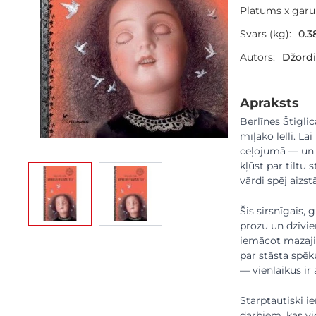
Platums x gar
Svars (kg):
0.3
Autors:
Džordi
Apraksts
Berlīnes Štigli
mīļāko lelli. La
ceļojumā — un 
kļūst par tiltu 
View larger image
View larger image
vārdi spēj aizst
Šis sirsnīgais, 
prozu un dzīvie
iemācot mazaji
par stāsta spēk
— vienlaikus ir 
Starptautiski i
darbiem, kas vi