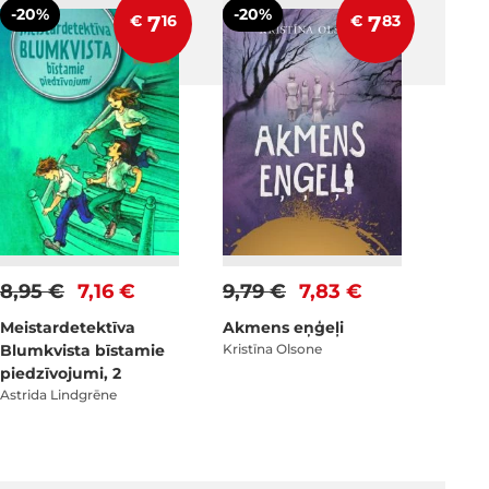
-20%
-20%
€
7
16
€
7
83
8,95 €
7,16 €
9,79 €
7,83 €
Meistardetektīva
Akmens eņģeļi
Blumkvista bīstamie
Kristīna Olsone
piedzīvojumi, 2
Astrida Lindgrēne