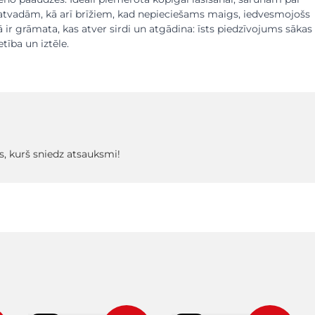
tvadām, kā arī brīžiem, kad nepieciešams maigs, iedvesmojošs
 ir grāmata, kas atver sirdi un atgādina: īsts piedzīvojums sākas 
etība un iztēle.
s, kurš sniedz atsauksmi!