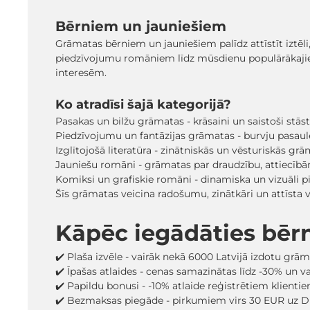
Bērniem un jauniešiem
Grāmatas bērniem un jauniešiem palīdz attīstīt iztēli
piedzīvojumu romāniem līdz mūsdienu populārākaji
interesēm.
Ko atradīsi šajā kategorijā?
Pasakas un bilžu grāmatas - krāsaini un saistoši stā
Piedzīvojumu un fantāzijas grāmatas - burvju pasaules
Izglītojošā literatūra - zinātniskās un vēsturiskās grā
Jauniešu romāni - grāmatas par draudzību, attiecīb
Komiksi un grafiskie romāni - dinamiska un vizuāli pi
Šīs grāmatas veicina radošumu, zinātkāri un attīsta
Kāpēc iegādāties bēr
✔️ Plaša izvēle - vairāk nekā 6000 Latvijā izdotu grā
✔️ Īpašas atlaides - cenas samazinātas līdz -30% un 
✔️ Papildu bonusi - -10% atlaide reģistrētiem klienti
✔️ Bezmaksas piegāde - pirkumiem virs 30 EUR uz D