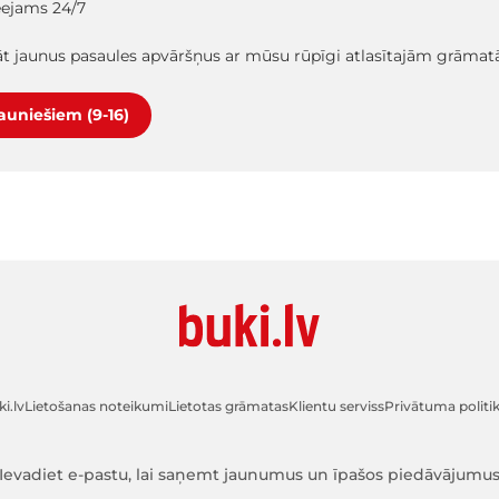
ieejams 24/7
lāt jaunus pasaules apvāršņus ar mūsu rūpīgi atlasītajām grāma
jauniešiem (9-16)
i.lv
Lietošanas noteikumi
Lietotas grāmatas
Klientu serviss
Privātuma politi
Ievadiet e-pastu, lai saņemt jaunumus un īpašos piedāvājumu