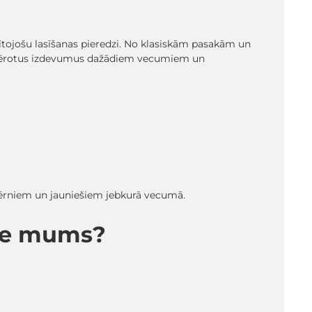
glītojošu lasīšanas pieredzi. No klasiskām pasakām un
emērotus izdevumus dažādiem vecumiem un
 bērniem un jauniešiem jebkurā vecumā.
pie mums?