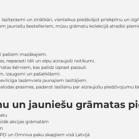
, lasītprasmi un zinātkāri, vienlaikus piedāvājot priekpilnu un iz
em jauniešu bestelleriem, mūsu grāmatu kolekcijā atradīsi pi
sti pašiem mazākajiem.
, neparasti tēli un elpu aizraujoši notikumi.
matas bērniem, kas palīdz izprast pasauli.
ām, izaugsmi un pašatklāsmi.
evilcīga lasāmviela jaunajiem lasītājiem.
 valodas prasmes, padarot lasīšanu par aizraujošu piedzīvojumu
nu un jauniešu grāmatas 
matu
vairāk akcijas grāmatām
em
PD un Omniva paku skapjiem visā Latvijā