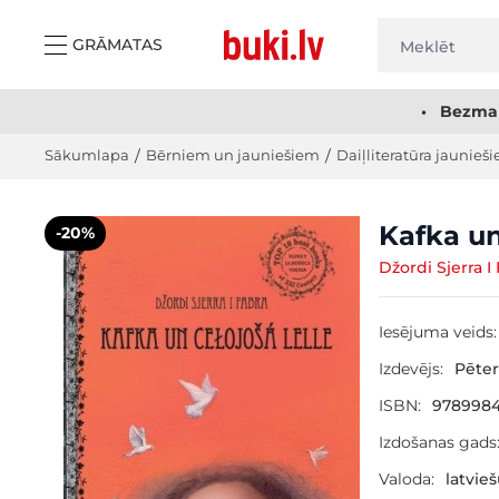
Skip to Content
GRĀMATAS
• Bezmak
Sākumlapa
/
Bērniem un jauniešiem
/
Daiļliteratūra jaunieši
Main image
Click to view image in fullscreen
Kafka un
-20%
Džordi Sjerra I
Iesējuma veids:
Izdevējs:
Pēter
ISBN:
9789984
Izdošanas gads
Valoda:
latvie