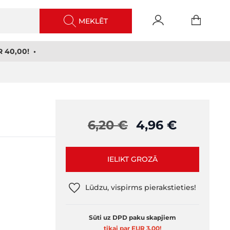
MEKLĒT
 40,00! •
6,20 €
4,96 €
IELIKT GROZĀ
Lūdzu, vispirms pierakstieties!
Sūti uz DPD paku skapjiem
tikai par EUR 3,00
!