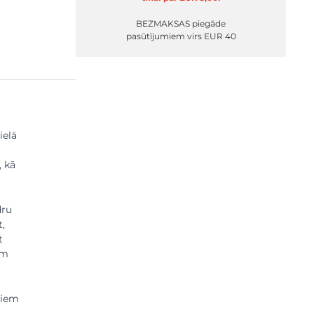
BEZMAKSAS piegāde
pasūtījumiem virs EUR 40
ielā
, kā
dru
,
t
em
jiem