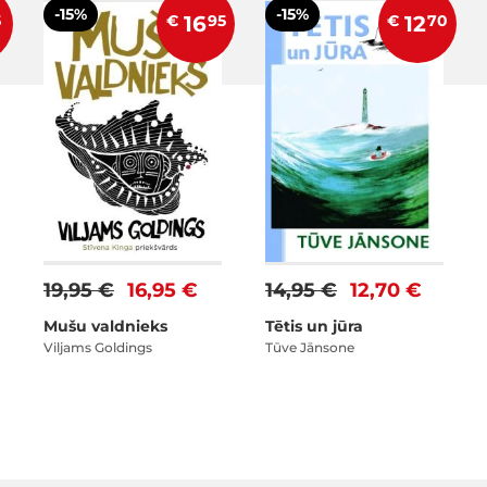
-15%
-15%
5
€
16
95
€
12
70
19,95 €
16,95 €
14,95 €
12,70 €
Mušu valdnieks
Tētis un jūra
Viljams Goldings
Tūve Jānsone