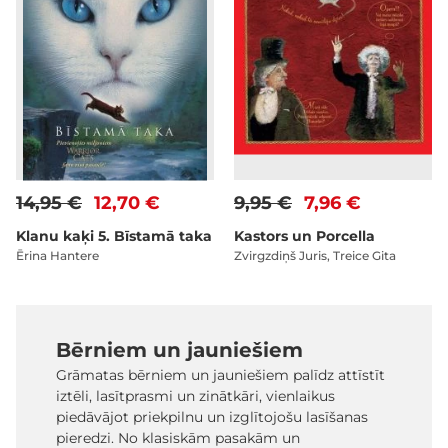
14,95 €
12,70 €
9,95 €
7,96 €
Klanu kaķi 5. Bīstamā taka
Kastors un Porcella
Ērina Hantere
Zvirgzdiņš Juris, Treice Gita
Bērniem un jauniešiem
Grāmatas bērniem un jauniešiem palīdz attīstīt
iztēli, lasītprasmi un zinātkāri, vienlaikus
piedāvājot priekpilnu un izglītojošu lasīšanas
pieredzi. No klasiskām pasakām un