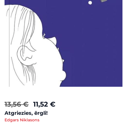
13,56 €
11,52 €
Atgriezies, ērgli!
Edgars Niklasons