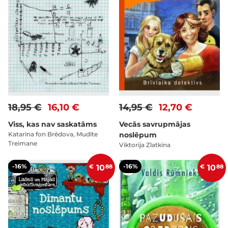
18,95 €
16,10 €
14,95 €
12,70 €
Viss, kas nav saskatāms
Vecās savrupmājas
Katarīna fon Brēdova, Mudīte
noslēpum
Treimane
Viktorija Zlatkina
-16%
-16%
€
10
88
€
10
88