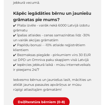
jebkurā vecumā.
Kāpēc iegādāties bērnu un jauniešu
grāmatas pie mums?
✔️ Plaša izvēle - vairāk nekā 6000 Latvijā izdotu
grāmatu
✔️ Īpašas atlaides - cenas samazinātas līdz -30%
un vairāk akcijas grāmatām
✔️ Papildu bonusi - -10% atlaide reģistrētiem
klientiem
✔️ Bezmaksas piegāde - pirkumiem virs 30 EUR
uz DPD un Omniva paku skapjiem visā Latvijā
✔️ Iepērcies jebkurā laikā - mūsu internetveikals
ir pieejams 24/7
Iedvesmo bērnus un jauniešus lasīt, mācīties un
atklāt jaunus pasaules apvāršņus ar mūsu
rūpīgi atlasītajām grāmatām!
Daiļliteratūra bērniem (0-8)