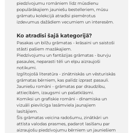
piedzīvojumu romāniem līdz mūsdienu
populārākajiem jauniešu bestelleriem, mūsu
grāmatu kolekcijā atradīsi piemērotus
izdevumus dažādiem vecumiem un interesēm.
Ko atradīsi šajā kategorijā?
Pasakas un bilžu grāmatas - krāsaini un saistoši
stāsti pašiem mazākajiem.
Piedzīvojumu un fantāzijas grāmatas - burvju
pasaules, neparasti tēli un elpu aizraujoši
notikumi.
Izglītojošā literatūra - zinātniskās un vēsturiskās
grāmatas bērniem, kas palīdz izprast pasauli.
Jauniešu romāni - grāmatas par draudzību,
attiecībām, izaugsmi un pašatklāsmi.
Komiksi un grafiskie romāni - dinamiska un
vizuāli pievilcīga lasāmviela jaunajiem
lasītājiem.
Šīs grāmatas veicina radošumu, zinātkāri un
attīsta valodas prasmes, padarot lasīšanu par
aizraujošu piedzīvojumu bērniem un jauniešiem