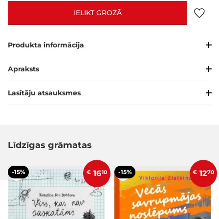
IELIKT GROZĀ
Produkta informācija
Apraksts
Lasītāju atsauksmes
Līdzīgas grāmatas
-15%
-15%
€
16
10
€
12
70