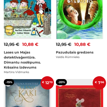
12,95 €
10,88 €
12,95 €
10,88 €
Lases un Majas
Pazudušais gredzens
detektīvaģentūra.
Valdis Rūmnieks
Dimantu noslēpums.
Krāsains izdevums
Martins Vīdmarks
-15%
-20%
€
12
70
€
7
96