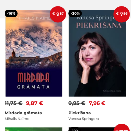
-16%
-20%
€
9
87
€
7
96
11,75 €
9,87 €
9,95 €
7,96 €
Mirdada grāmata
Piekrišana
Mihails Naīme
Vanesa Springora
-12%