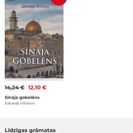
14,24 €
12,10 €
Sīnāja gobelēns
Edvards Vitmors
Līdzīgas grāmatas