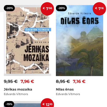
-20%
-20%
€
7
96
€
7
16
9,95 €
7,96 €
8,95 €
7,16 €
Jērikas mozaīka
Nīlas ēnas
Edvards Vitmors
Edvards Vitmors
-15%
€
12
10