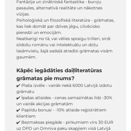
Fantāzija un zinātniskā fantastika - burvju
pasaules, alternatīvā realitāte un nākotnes
vīzijas.
Psiholoģiskā un filozofiskā literatūra - grāmatas,
kas liek domāt par dzīves jēgu, cilvēcisko
pieredzi un emocijām.
Neatkarīgi no tā, vai vēlies spraigu trilleri, sirdi
sildošu romānu vai intelektuālu un dziļu
lasāmvielu, šajā sadaļā atradīsi grāmatas visām
gaumēm.
Kāpēc iegādāties daiļliteratūras
grāmatas pie mums?
✔️ Plaša izvēle - vairāk nekā 6000 Latvijā izdotu
grāmatu
✔️ Īpašas atlaides - cenas samazinātas līdz -30%
un vairāk akcijas grāmatām
✔️ Papildu bonusi - -10% atlaide reģistrētiem
klientiem
✔️ Bezmaksas piegāde - pirkumiem virs 30 EUR
uz DPD un Omniva paku skapjiem visā Latvijā