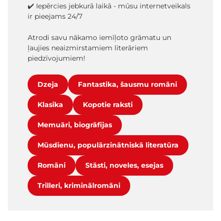
✔️ Iepērcies jebkurā laikā - mūsu internetveikals
ir pieejams 24/7
Atrodi savu nākamo iemīļoto grāmatu un
ļaujies neaizmirstamiem literāriem
piedzīvojumiem!
Dzeja
Fantastika, šausmu romāni
Klasika
Kopotie raksti
Memuāri, biogrāfijas
Mūsdienu, populārzinātniskā literatūra
Romāni
Stāsti, noveles, esejas
Trilleri, kriminālromāni