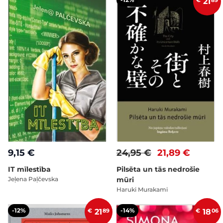
€
21
89
9,15 €
24,95 €
21,89 €
IT mīlestība
Pilsēta un tās nedrošie
Jeļena Paļčevska
mūri
Haruki Murakami
-12%
-14%
€
21
89
€
18
06