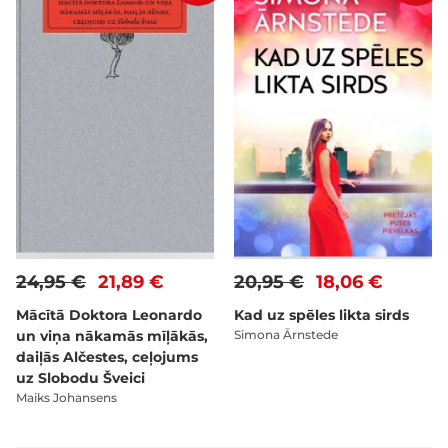
24,95 €
21,89 €
20,95 €
18,06 €
Mācītā Doktora Leonardo
Kad uz spēles likta sirds
un viņa nākamās mīļākās,
Simona Ārnstede
daiļās Alčestes, ceļojums
uz Slobodu Šveici
Maiks Johansens