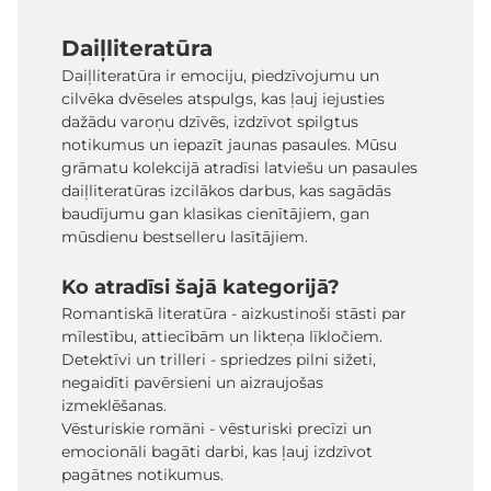
Daiļliteratūra
Daiļliteratūra ir emociju, piedzīvojumu un
cilvēka dvēseles atspulgs, kas ļauj iejusties
dažādu varoņu dzīvēs, izdzīvot spilgtus
notikumus un iepazīt jaunas pasaules. Mūsu
grāmatu kolekcijā atradīsi latviešu un pasaules
daiļliteratūras izcilākos darbus, kas sagādās
baudījumu gan klasikas cienītājiem, gan
mūsdienu bestselleru lasītājiem.
Ko atradīsi šajā kategorijā?
Romantiskā literatūra - aizkustinoši stāsti par
mīlestību, attiecībām un likteņa līkločiem.
Detektīvi un trilleri - spriedzes pilni sižeti,
negaidīti pavērsieni un aizraujošas
izmeklēšanas.
Vēsturiskie romāni - vēsturiski precīzi un
emocionāli bagāti darbi, kas ļauj izdzīvot
pagātnes notikumus.