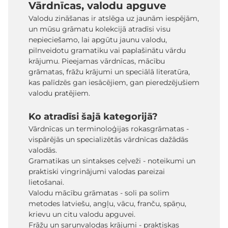
Vārdnīcas, valodu apguve
Valodu zināšanas ir atslēga uz jaunām iespējām,
un mūsu grāmatu kolekcijā atradīsi visu
nepieciešamo, lai apgūtu jaunu valodu,
pilnveidotu gramatiku vai paplašinātu vārdu
krājumu. Pieejamas vārdnīcas, mācību
grāmatas, frāžu krājumi un speciālā literatūra,
kas palīdzēs gan iesācējiem, gan pieredzējušiem
valodu pratējiem.
Ko atradīsi šajā kategorijā?
Vārdnīcas un terminoloģijas rokasgrāmatas -
vispārējās un specializētās vārdnīcas dažādās
valodās.
Gramatikas un sintakses ceļveži - noteikumi un
praktiski vingrinājumi valodas pareizai
lietošanai.
Valodu mācību grāmatas - soli pa solim
metodes latviešu, angļu, vācu, franču, spāņu,
krievu un citu valodu apguvei.
Frāžu un sarunvalodas krājumi - praktiskas