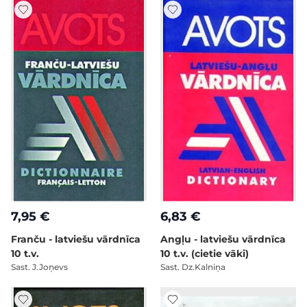
7,95 €
6,83 €
Franču - latviešu vārdnīca
Angļu - latviešu vārdnīca
10 t.v.
10 t.v. (cietie vāki)
Sast. J.Joņevs
Sast. Dz.Kalniņa