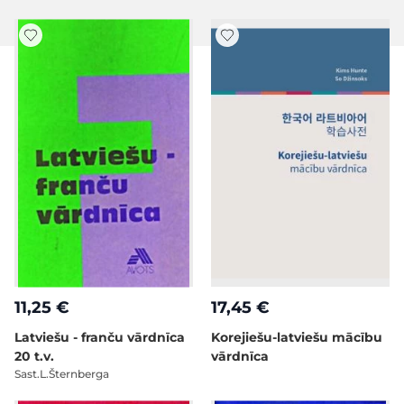
11,25 €
17,45 €
Latviešu - franču vārdnīca
Korejiešu-latviešu mācību
20 t.v.
vārdnīca
Sast.L.Šternberga