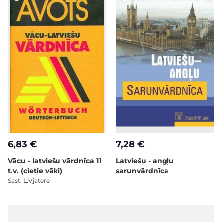
6,83 €
7,28 €
Vācu - latviešu vārdnīca 11
Latviešu - angļu
t.v. (cietie vāki)
sarunvārdnīca
Sast. L.Vjatere