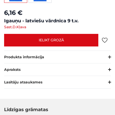
6,16 €
Igauņu - latviešu vārdnīca 9 t.v.
Sast.D.Kļava
IELIKT GROZĀ
Produkta informācija
Apraksts
Lasītāju atsauksmes
Līdzīgas grāmatas