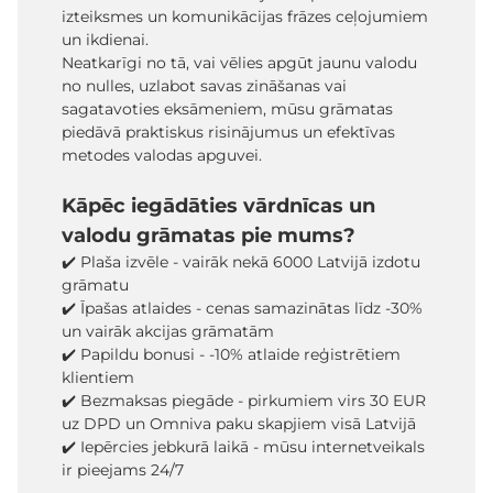
izteiksmes un komunikācijas frāzes ceļojumiem
un ikdienai.
Neatkarīgi no tā, vai vēlies apgūt jaunu valodu
no nulles, uzlabot savas zināšanas vai
sagatavoties eksāmeniem, mūsu grāmatas
piedāvā praktiskus risinājumus un efektīvas
metodes valodas apguvei.
Kāpēc iegādāties vārdnīcas un
valodu grāmatas pie mums?
✔️ Plaša izvēle - vairāk nekā 6000 Latvijā izdotu
grāmatu
✔️ Īpašas atlaides - cenas samazinātas līdz -30%
un vairāk akcijas grāmatām
✔️ Papildu bonusi - -10% atlaide reģistrētiem
klientiem
✔️ Bezmaksas piegāde - pirkumiem virs 30 EUR
uz DPD un Omniva paku skapjiem visā Latvijā
✔️ Iepērcies jebkurā laikā - mūsu internetveikals
ir pieejams 24/7