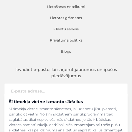
Lietošanas noteikumi
Lietotas grāmatas
Klientu serviss
Privātuma politika
Blogs
Ievadiet e-pastu, lai saņemt jaunumus un īpašos
piedāvājumus
Šī tīmekļa vietne izmanto sīkfailus
E-pasta adrese
Pieteikties
Šī tīmekļa vietne izmanto sīkdatnes, lai uzlabotu jūsu pieredzi,
pārlūkojot vietni. No šīm sīkdatnēm pārlūkprogrammā tiek
saglabātas tikai nepieciešamās sīkdatnes, jo tās ir būtiskas
vietnes pamatfunkciju darbībai. Mēs izmantojam arī trešo pušu
sīkdatnes, kas palīdz mums analizēt un saprast, kā jūs izmantojat