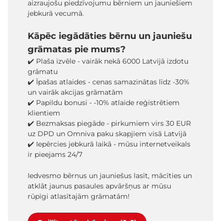
aizraujošu piedzīvojumu bērniem un jauniešiem
jebkurā vecumā.
Kāpēc iegādāties bērnu un jauniešu
grāmatas pie mums?
✔️ Plaša izvēle - vairāk nekā 6000 Latvijā izdotu
grāmatu
✔️ Īpašas atlaides - cenas samazinātas līdz -30%
un vairāk akcijas grāmatām
✔️ Papildu bonusi - -10% atlaide reģistrētiem
klientiem
✔️ Bezmaksas piegāde - pirkumiem virs 30 EUR
uz DPD un Omniva paku skapjiem visā Latvijā
✔️ Iepērcies jebkurā laikā - mūsu internetveikals
ir pieejams 24/7
Iedvesmo bērnus un jauniešus lasīt, mācīties un
atklāt jaunus pasaules apvāršņus ar mūsu
rūpīgi atlasītajām grāmatām!