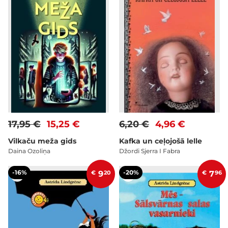
17,95 €
15,25 €
6,20 €
4,96 €
Vilkaču meža gids
Kafka un ceļojošā lelle
Daina Ozoliņa
Džordi Sjerra I Fabra
-16%
-20%
€
9
20
€
7
96