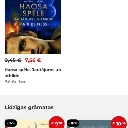
9,45 €
7,56 €
Haosa spēle. Jautājums un
atbilde
Patriks Ness
Līdzīgas grāmatas
-16%
-16%
€
9
20
€
10
04