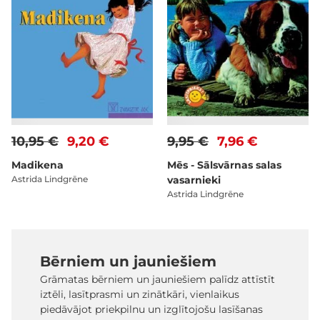
10,95 €
9,20 €
9,95 €
7,96 €
Madikena
Mēs - Sālsvārnas salas
Astrida Lindgrēne
vasarnieki
Astrida Lindgrēne
Bērniem un jauniešiem
Grāmatas bērniem un jauniešiem palīdz attīstīt
iztēli, lasītprasmi un zinātkāri, vienlaikus
piedāvājot priekpilnu un izglītojošu lasīšanas