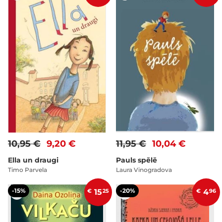
10,95 €
9,20 €
11,95 €
10,04 €
Ella un draugi
Pauls spēlē
Timo Parvela
Laura Vinogradova
-15%
-20%
€
15
25
€
4
96