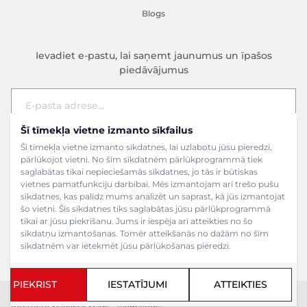
Blogs
Ievadiet e-pastu, lai saņemt jaunumus un īpašos
piedāvājumus
Šī tīmekļa vietne izmanto sīkfailus
E-pasta adrese
Pieteikties
Šī tīmekļa vietne izmanto sīkdatnes, lai uzlabotu jūsu pieredzi,
pārlūkojot vietni. No šīm sīkdatnēm pārlūkprogrammā tiek
saglabātas tikai nepieciešamās sīkdatnes, jo tās ir būtiskas
vietnes pamatfunkciju darbībai. Mēs izmantojam arī trešo pušu
sīkdatnes, kas palīdz mums analizēt un saprast, kā jūs izmantojat
šo vietni. Šīs sīkdatnes tiks saglabātas jūsu pārlūkprogrammā
tikai ar jūsu piekrišanu. Jums ir iespēja arī atteikties no šo
sīkdatņu izmantošanas. Tomēr atteikšanās no dažām no šīm
sīkdatnēm var ietekmēt jūsu pārlūkošanas pieredzi.
PIEKRIST
IESTATĪJUMI
ATTEIKTIES
Copyright ©2024 SIA Grāmatu veikals. Visas tiesības aizsargātas.
Interneta veikala izveide - Magecode
.