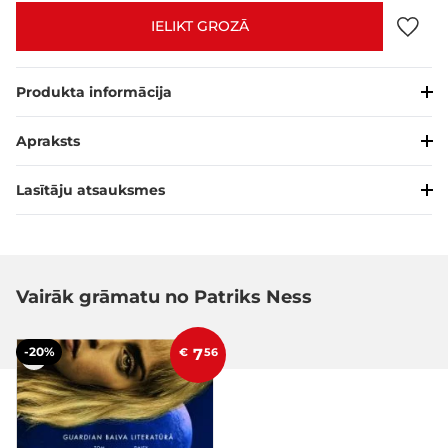
IELIKT GROZĀ
Produkta informācija
Apraksts
Lasītāju atsauksmes
Vairāk grāmatu no Patriks Ness
-20%
€
7
56