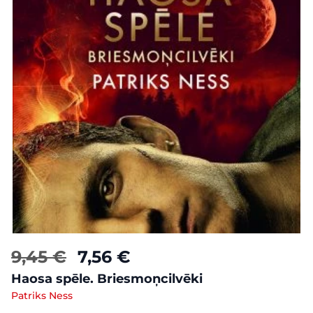
9,45 €
7,56 €
Haosa spēle. Briesmoņcilvēki
Patriks Ness