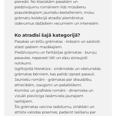
pieredzi. No klasiskām pasakām un
piedzīvojumu romāniem līdz mūsdienu
populārākajiem jauniešu bestelleriem, mūsu
grāmatu kolekcijā atradīsi piemērotus
izdevumus dažādiem vecumiem un interesēm.
Ko atradīsi šajā kategorijā?
Pasakas un bilžu grāmatas - krāsaini un saistoši
stāsti pašiem mazākajiem.
Piedzīvojumu un fantāzijas grāmatas - burvju
pasaules, neparasti tēli un elpu aizraujoši
notikumi.
Izglītojošā literatūra - zinātniskās un vēsturiskās
grāmatas bērniem, kas palīdz izprast pasauli.
Jauniešu romāni - grāmatas par draudzību,
attiecībām, izaugsmi un pašatklāsmi.
Komiksi un grafiskie romāni - dinamiska un
vizuāli pievilcīga lasāmviela jaunajiem
lasītājiem.
Šīs grāmatas veicina radošumu, zinātkāri un
attīsta valodas prasmes, padarot lasīšanu par