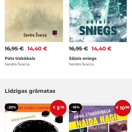
16,95 €
14,40 €
16,95 €
14,40 €
Pats trakākais
Sāļais sniegs
Sandra Švarca
Sandra Švarca
Līdzīgas grāmatas
-20%
-16%
€
5
70
€
10
88