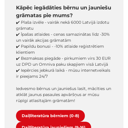
Kāpēc iegādāties bērnu un jauniešu
grāmatas pie mums?
✔️ Plaša izvēle - vairāk nekā 6000 Latvijā izdotu
grāmatu
✔️ Īpašas atlaides - cenas samazinātas līdz -30%
un vairāk akcijas grāmatām
✔️ Papildu bonusi - -10% atlaide reģistrētiem
klientiem
✔️ Bezmaksas piegāde - pirkumiem virs 30 EUR
uz DPD un Omniva paku skapjiem visā Latvijā
✔️ Iepērcies jebkurā laikā - mūsu internetveikals
ir pieejams 24/7
Iedvesmo bērnus un jauniešus lasīt, mācīties un
atklāt jaunus pasaules apvāršņus ar mūsu
rūpīgi atlasītajām grāmatām!
Daiļliteratūra bērniem (0-8)
Daiļliteratūra jauniešiem (9-16)