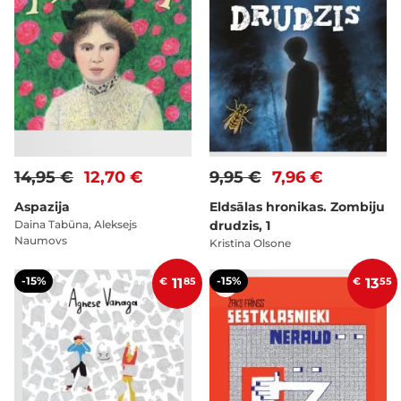
14,95 €
12,70 €
9,95 €
7,96 €
Aspazija
Eldsālas hronikas. Zombiju
Daina Tabūna, Aleksejs
drudzis, 1
Naumovs
Kristīna Olsone
-15%
-15%
€
11
85
€
13
55