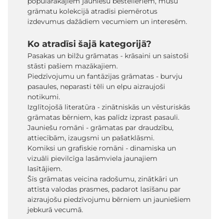
populārākajiem jauniešu bestelleriem, mūsu
grāmatu kolekcijā atradīsi piemērotus
izdevumus dažādiem vecumiem un interesēm.
Ko atradīsi šajā kategorijā?
Pasakas un bilžu grāmatas - krāsaini un saistoši
stāsti pašiem mazākajiem.
Piedzīvojumu un fantāzijas grāmatas - burvju
pasaules, neparasti tēli un elpu aizraujoši
notikumi.
Izglītojošā literatūra - zinātniskās un vēsturiskās
grāmatas bērniem, kas palīdz izprast pasauli.
Jauniešu romāni - grāmatas par draudzību,
attiecībām, izaugsmi un pašatklāsmi.
Komiksi un grafiskie romāni - dinamiska un
vizuāli pievilcīga lasāmviela jaunajiem
lasītājiem.
Šīs grāmatas veicina radošumu, zinātkāri un
attīsta valodas prasmes, padarot lasīšanu par
aizraujošu piedzīvojumu bērniem un jauniešiem
jebkurā vecumā.