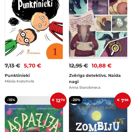
7,13 €
5,70 €
12,95 €
10,88 €
Punktinieki
Zvērīgs detektīvs. Naida
Milošs Kratohvīls
nagi
Anna Starobiņeca
-15%
-20%
€
12
70
€
7
96