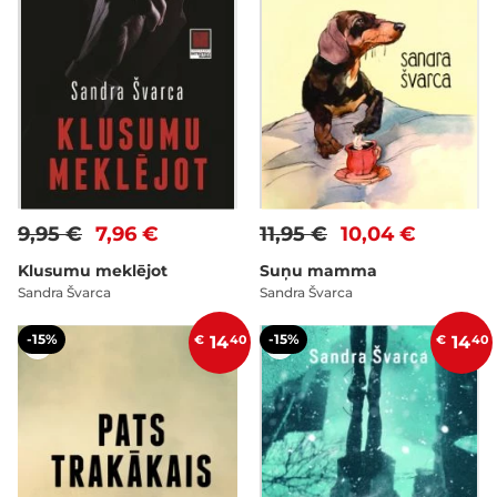
9,95 €
7,96 €
11,95 €
10,04 €
Klusumu meklējot
Suņu mamma
Sandra Švarca
Sandra Švarca
-15%
-15%
€
14
40
€
14
40