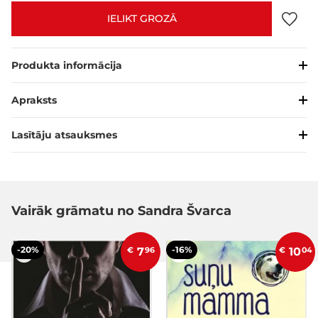
IELIKT GROZĀ
Produkta informācija
Apraksts
Lasītāju atsauksmes
Vairāk grāmatu no Sandra Švarca
-20%
-16%
€
7
96
€
10
04