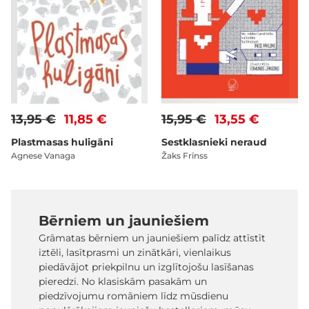
13,95 €
11,85 €
15,95 €
13,55 €
Plastmasas huligāni
Sestklasnieki neraud
Agnese Vanaga
Žaks Frīnss
Bērniem un jauniešiem
Grāmatas bērniem un jauniešiem palīdz attīstīt
iztēli, lasītprasmi un zinātkāri, vienlaikus
piedāvājot priekpilnu un izglītojošu lasīšanas
pieredzi. No klasiskām pasakām un
piedzīvojumu romāniem līdz mūsdienu