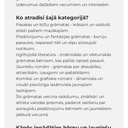
izdevumus dažādiem vecumiem un interesēm.
Ko atradīsi šajā kategorijā?
Pasakas un bilžu grāmatas - krāsaini un saistoši
stāsti pašiem mazākajiem.
Piedzīvojumu un fantāzijas grāmatas - burvju
pasaules, neparasti tēli un elpu aizraujoši
notikumi.
Izglītojošā literatūra - zinātniskās un vēsturiskās
grāmatas bērniem, kas palīdz izprast pasauli.
Jauniešu romāni - grāmatas par draudzību,
attiecībām, izaugsmi un pašatklāsmi.
Komiksi un grafiskie romāni - dinamiska un
vizuāli pievilcīga lasāmviela jaunajiem
lasītājiem.
Šīs grāmatas veicina radošumu, zinātkāri un
attīsta valodas prasmes, padarot lasīšanu par
aizraujošu piedzīvojumu bērniem un jauniešiem
jebkurā vecumā.
Kāpēc iegādāties bērnu un jauniešu