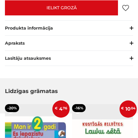
IELIKT GROZĀ
Produkta informācija
Apraksts
Lasītāju atsauksmes
Līdzīgas grāmatas
-20%
-16%
€
4
76
€
10
04