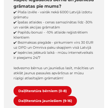
grāmatas pie mums?
✔️ Plaša izvēle - vairāk nekā 6000 Latvijā izdotu
grāmatu
✔️ Īpašas atlaides - cenas samazinātas līdz -30%
un vairāk akcijas grāmatām
✔️ Papildu bonusi - -10% atlaide reģistrētiem
klientiem
✔️ Bezmaksas piegāde - pirkumiem virs 30 EUR
uz DPD un Omniva paku skapjiem visā Latvijā
✔️ Iepērcies jebkurā laikā - mūsu internetveikals
ir pieejams 24/7
Iedvesmo bērnus un jauniešus lasīt, mācīties un
atklāt jaunus pasaules apvāršņus ar mūsu
rūpīgi atlasītajām grāmatām!
Daiļliteratūra bērniem (0-8)
Daiļliteratūra jauniešiem (9-16)