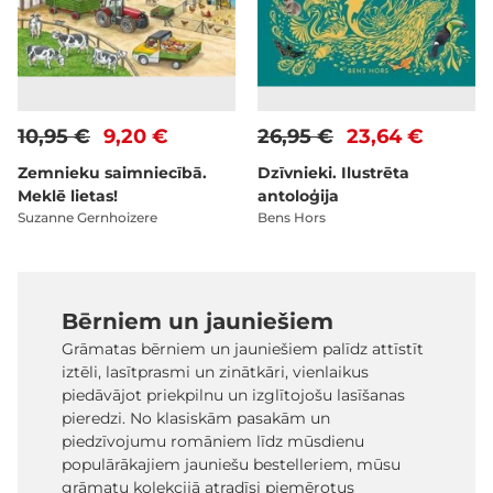
10,95 €
9,20 €
26,95 €
23,64 €
Zemnieku saimniecībā.
Dzīvnieki. Ilustrēta
Meklē lietas!
antoloģija
Suzanne Gernhoizere
Bens Hors
Bērniem un jauniešiem
Grāmatas bērniem un jauniešiem palīdz attīstīt
iztēli, lasītprasmi un zinātkāri, vienlaikus
piedāvājot priekpilnu un izglītojošu lasīšanas
pieredzi. No klasiskām pasakām un
piedzīvojumu romāniem līdz mūsdienu
populārākajiem jauniešu bestelleriem, mūsu
grāmatu kolekcijā atradīsi piemērotus