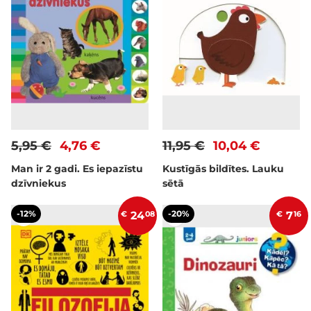
5,95 €
4,76 €
11,95 €
10,04 €
Man ir 2 gadi. Es iepazīstu
Kustīgās bildītes. Lauku
dzīvniekus
sētā
-12%
-20%
€
24
08
€
7
16