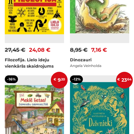
27,45 €
24,08 €
8,95 €
7,16 €
Filozofija. Lielo ideju
Dinozauri
vienkāršs skaidrojums
Angela Veinholda
-16%
-12%
€
9
20
€
23
64