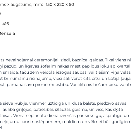
ums x augstums, mm:
150 x 220 x 50
7
416
Mensela
ts nevainojamai ceremonijai: ziedi, baznīca, gaidas. Tikai viens n
ņi pazūd, un līgavas šoferim nākas mest papildus loku ap kvartāl
 smaida, taču zem veidola iezogas šaubas: vai tiešām viņa vēlas
ot brīnumainu risinājumu, viesi sāk vērot cits citu, un Lotija ļauja
lī pamana savu pirmo mīlestību. Vai liktenis tiešām piedāvā ot
 sieva Rūbija, vienmēr uzticīga un klusa balsts, piedzīvo savas
laulība grīļojas, patiesības izlaužas gaismā, un viss, kas šķita
plaisāt. Viena neplānota diena izvēršas par sirsnīgu, asprātīgu un
 ceļojumu cauri noslēpumiem, maldiem un vēlmei būt godīgie
i.