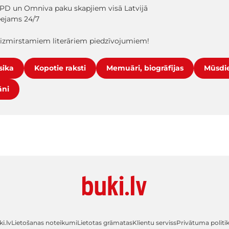
PD un Omniva paku skapjiem visā Latvijā
ieejams 24/7
aizmirstamiem literāriem piedzīvojumiem!
sika
Kopotie raksti
Memuāri, biogrāfijas
Mūsdie
āni
i.lv
Lietošanas noteikumi
Lietotas grāmatas
Klientu serviss
Privātuma politi