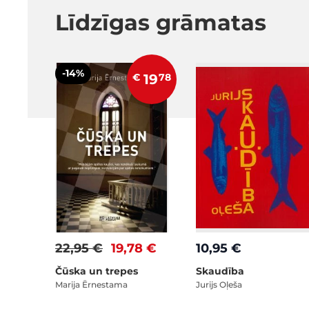
Līdzīgas grāmatas
-14%
€
19
78
22,95 €
19,78 €
10,95 €
Čūska un trepes
Skaudība
Marija Ērnestama
Jurijs Oļeša