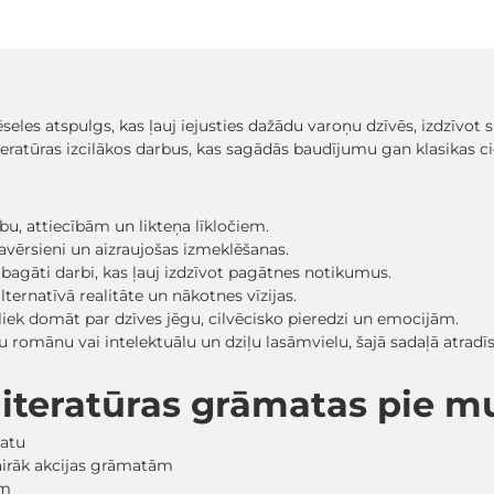
ēseles atspulgs, kas ļauj iejusties dažādu varoņu dzīvēs, izdzīvo
iteratūras izcilākos darbus, kas sagādās baudījumu gan klasikas c
ību, attiecībām un likteņa līkločiem.
i pavērsieni un aizraujošas izmeklēšanas.
 bagāti darbi, kas ļauj izdzīvot pagātnes notikumus.
lternatīvā realitāte un nākotnes vīzijas.
s liek domāt par dzīves jēgu, cilvēcisko pieredzi un emocijām.
ildošu romānu vai intelektuālu un dziļu lasāmvielu, šajā sadaļā at
ļliteratūras grāmatas pie 
matu
vairāk akcijas grāmatām
em