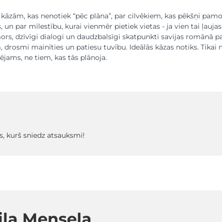
ar kāzām, kas nenotiek “pēc plāna”, par cilvēkiem, kas pēkšņi pam
, un par mīlestību, kurai vienmēr pietiek vietas - ja vien tai ļaujas
rs, dzīvīgi dialogi un daudzbalsīgi skatpunkti savijas romānā p
 drosmi mainīties un patiesu tuvību. Ideālās kāzas notiks. Tikai 
ējams, ne tiem, kas tās plānoja.
s, kurš sniedz atsauksmi!
ila Mensela