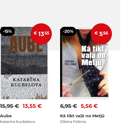
-15%
-20%
€
13
55
€
5
56
15,95 €
13,55 €
6,95 €
5,56 €
Aube
Kā tikt vaļā no Metjū
Katarīna Kucbelova
Džeina Fellona