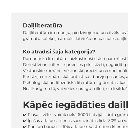
Daiļliteratūra
Daiļliteratūra ir emociju, piedzīvojumu un cilvēka dv
grāmatu kolekcijā atradīsi latviešu un pasaules daiļl
Ko atradīsi šajā kategorijā?
Romantiskā literatūra - aizkustinoši stāsti par mīlest
Detektīvi un trilleri - spriedzes pilni sižeti, negaidīt
Vēsturiskie romāni - vēsturiski precīzi un emocionāli
Fantāzija un zinātniskā fantastika - burvju pasaules, a
Psiholoģiskā un filozofiskā literatūra - grāmatas, ka
Neatkarīgi no tā, vai vēlies spraigu trilleri, sirdi s
Kāpēc iegādāties dai
✔️ Plaša izvēle - vairāk nekā 6000 Latvijā izdotu grā
✔️ Īpašas atlaides - cenas samazinātas līdz -30% un 
✔️ Papildu bonusi - -10% atlaide reģistrētiem klienti