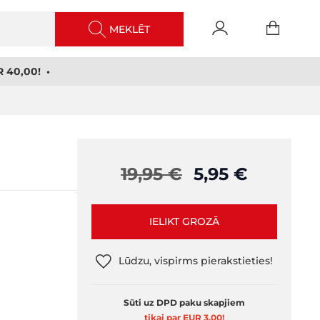
MEKLĒT
 40,00! •
19,95 €
5,95 €
IELIKT GROZĀ
Lūdzu, vispirms pierakstieties!
Sūti uz DPD paku skapjiem
tikai par EUR 3,00
!