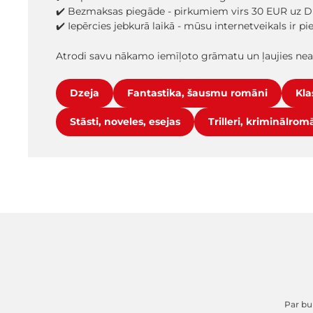
✔️ Bezmaksas piegāde - pirkumiem virs 30 EUR uz D
✔️ Iepērcies jebkurā laikā - mūsu internetveikals ir p
Atrodi savu nākamo iemīļoto grāmatu un ļaujies ne
Dzeja
Fantastika, šausmu romāni
Kla
Stāsti, noveles, esejas
Trilleri, kriminālrom
Par buk