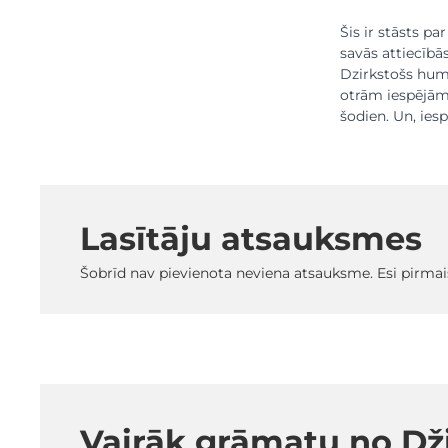
Šis ir stāsts p
savās attiecībās
Dzirkstošs humo
otrām iespējām,
šodien. Un, iesp
Lasītāju atsauksmes
Šobrīd nav pievienota neviena atsauksme. Esi pirmai
Vairāk grāmatu no Dž