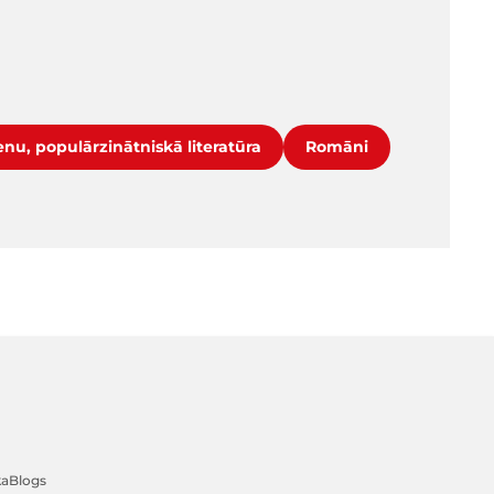
nu, populārzinātniskā literatūra
Romāni
ka
Blogs