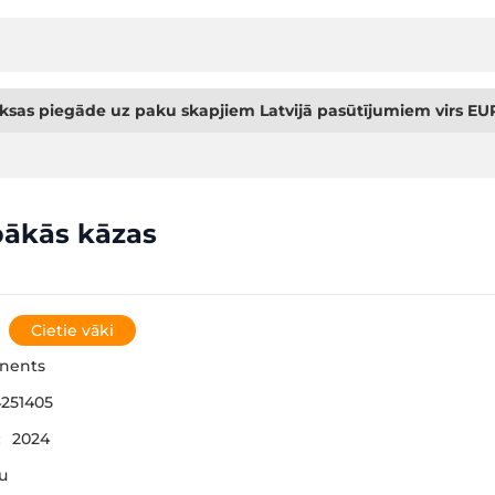
sas piegāde uz paku skapjiem Latvijā pasūtījumiem virs EUR
bākās kāzas
Cietie vāki
inents
251405
:
2024
šu