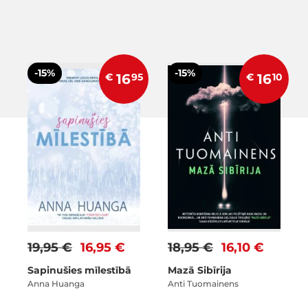
-15%
-15%
€
16
95
€
16
10
19,95 €
16,95 €
18,95 €
16,10 €
Sapinušies mīlestībā
Mazā Sibīrija
Anna Huanga
Anti Tuomainens