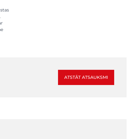
ostas
.
ar
ne
ATSTĀT ATSAUKSMI