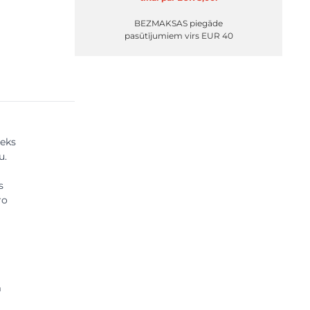
BEZMAKSAS piegāde
pasūtījumiem virs EUR 40
ieks
u.
s
ro
m