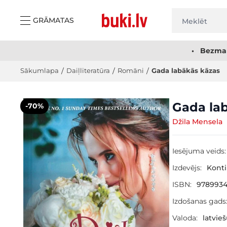
Skip to Content
GRĀMATAS
• Bezmak
Sākumlapa
/
Daiļliteratūra
/
Romāni
/
Gada labākās kāzas
Main image
Click to view image in fullscreen
Gada la
-70%
Džila Mensela
Iesējuma veids:
Izdevējs:
Kont
ISBN:
9789934
Izdošanas gads
Valoda:
latvie