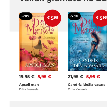
-70%
-73%
€
5
95
€
5
95
19,95 €
5,95 €
21,95 €
5,95 €
Apsoli man
Gandrīz ideāla vasara
Džila Mensela
Džila Mensela