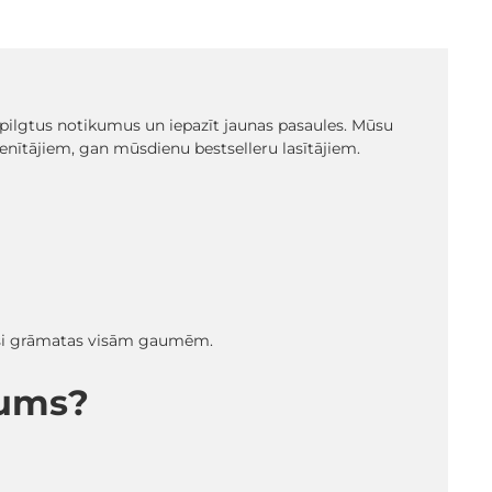
t spilgtus notikumus un iepazīt jaunas pasaules. Mūsu
ienītājiem, gan mūsdienu bestselleru lasītājiem.
radīsi grāmatas visām gaumēm.
mums?