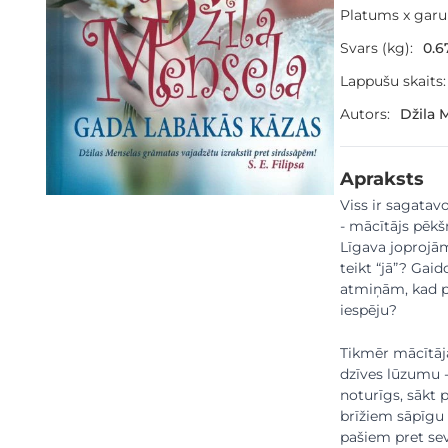
Platums x gar
Svars (kg):
0.6
Lappušu skaits:
Autors:
Džila 
Apraksts
Viss ir sagatavo
- mācītājs pēkš
Līgava joprojām
teikt “jā”? Gaid
atmiņām, kad pū
iespēju?
Tikmēr mācītāja
dzīves lūzumu - 
noturīgs, sākt 
brīžiem sāpīgu
pašiem pret sev