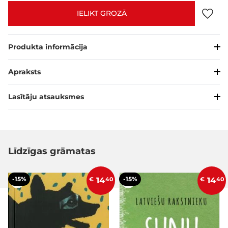
IELIKT GROZĀ
Produkta informācija
Apraksts
Lasītāju atsauksmes
Līdzīgas grāmatas
-15%
-15%
€
14
40
€
14
40