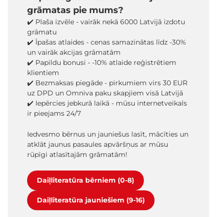
grāmatas pie mums?
✔️ Plaša izvēle - vairāk nekā 6000 Latvijā izdotu
grāmatu
✔️ Īpašas atlaides - cenas samazinātas līdz -30%
un vairāk akcijas grāmatām
✔️ Papildu bonusi - -10% atlaide reģistrētiem
klientiem
✔️ Bezmaksas piegāde - pirkumiem virs 30 EUR
uz DPD un Omniva paku skapjiem visā Latvijā
✔️ Iepērcies jebkurā laikā - mūsu internetveikals
ir pieejams 24/7
Iedvesmo bērnus un jauniešus lasīt, mācīties un
atklāt jaunus pasaules apvāršņus ar mūsu
rūpīgi atlasītajām grāmatām!
Daiļliteratūra bērniem (0-8)
Daiļliteratūra jauniešiem (9-16)