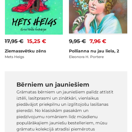
17,95 €
15,25 €
9,95 €
7,96 €
Ziemassvētku zēns
Pollianna nu jau liela, 2
Mets Heigs
Eleonora H. Portere
Bērniem un jauniešiem
Grāmatas bērniem un jauniešiem palīdz attīstīt
iztēli, lasītprasmi un zinātkāri, vienlaikus
piedāvājot priekpilnu un izglītojošu lasīšanas
pieredzi. No klasiskām pasakām un
piedzīvojumu romāniem līdz mūsdienu
populārākajiem jauniešu bestelleriem, mūsu
grāmatu kolekcijā atradīsi piemērotus