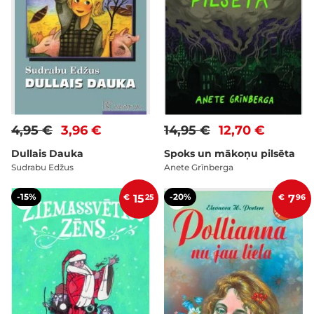
4,95 €
3,96 €
14,95 €
12,70 €
Dullais Dauka
Spoks un mākoņu pilsēta
Sudrabu Edžus
Anete Grīnberga
-15%
-20%
€
15
25
€
7
96