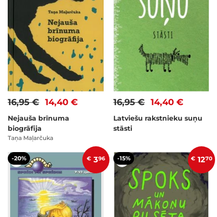
16,95 €
14,40 €
16,95 €
14,40 €
Nejauša brīnuma
Latviešu rakstnieku suņu
biogrāfija
stāsti
Taņa Maļarčuka
-20%
-15%
€
3
96
€
12
70