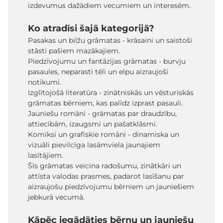
izdevumus dažādiem vecumiem un interesēm.
Ko atradīsi šajā kategorijā?
Pasakas un bilžu grāmatas - krāsaini un saistoši
stāsti pašiem mazākajiem.
Piedzīvojumu un fantāzijas grāmatas - burvju
pasaules, neparasti tēli un elpu aizraujoši
notikumi.
Izglītojošā literatūra - zinātniskās un vēsturiskās
grāmatas bērniem, kas palīdz izprast pasauli.
Jauniešu romāni - grāmatas par draudzību,
attiecībām, izaugsmi un pašatklāsmi.
Komiksi un grafiskie romāni - dinamiska un
vizuāli pievilcīga lasāmviela jaunajiem
lasītājiem.
Šīs grāmatas veicina radošumu, zinātkāri un
attīsta valodas prasmes, padarot lasīšanu par
aizraujošu piedzīvojumu bērniem un jauniešiem
jebkurā vecumā.
Kāpēc iegādāties bērnu un jauniešu