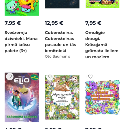
7,95 €
12,95 €
7,95 €
Svešzemju
Cubensteina.
Omulīgie
dzīvnieki. Mana
Cubensteinas
draugi.
pirmā krāsu
pasaule un tās
Krāsojamā
palete (3+)
iemītnieki
grāmata lieliem
Oto Baumanis
un maziem