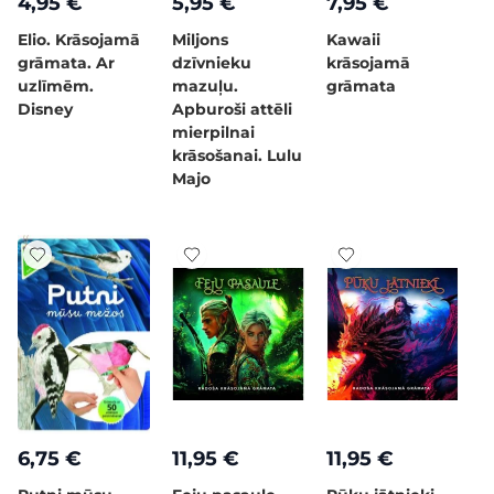
4,95 €
5,95 €
7,95 €
Elio. Krāsojamā
Miljons
Kawaii
grāmata. Ar
dzīvnieku
krāsojamā
uzlīmēm.
mazuļu.
grāmata
Disney
Apburoši attēli
mierpilnai
krāsošanai. Lulu
Majo
6,75 €
11,95 €
11,95 €