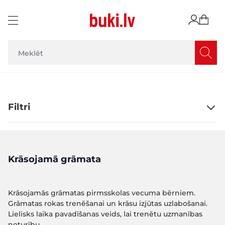
Skip to Content
Filtri
Krāsojamā grāmata
Krāsojamās grāmatas pirmsskolas vecuma bērniem.
Grāmatas rokas trenēšanai un krāsu izjūtas uzlabošanai.
Lielisks laika pavadīšanas veids, lai trenētu uzmanības
noturību.