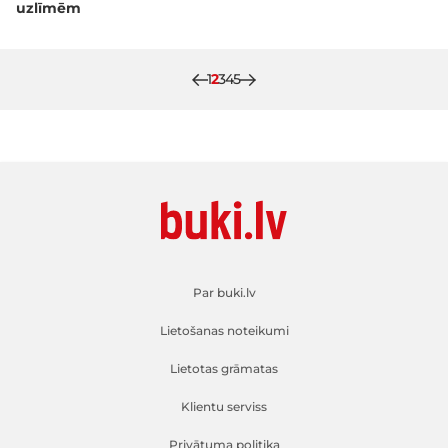
uzlīmēm
Lapa
Pašlaik lasāt lapu
Lapa
Lapa
Lapa
1
2
3
4
5
Par buki.lv
Lietošanas noteikumi
Lietotas grāmatas
Klientu serviss
Privātuma politika