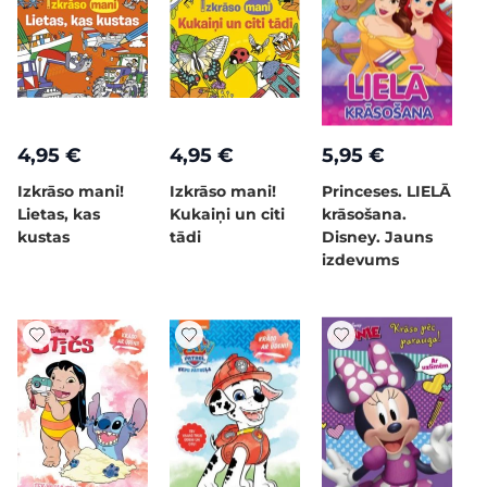
4,95 €
4,95 €
5,95 €
Izkrāso mani!
Izkrāso mani!
Princeses. LIELĀ
Lietas, kas
Kukaiņi un citi
krāsošana.
kustas
tādi
Disney. Jauns
izdevums