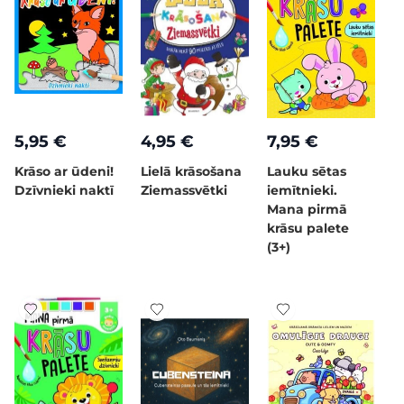
5,95 €
4,95 €
7,95 €
Krāso ar ūdeni!
Lielā krāsošana
Lauku sētas
Dzīvnieki naktī
Ziemassvētki
iemītnieki.
Mana pirmā
krāsu palete
(3+)