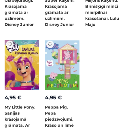
Glābējdraugi.
Super Kaķēni.
Miljons kaķēnu.
Krāsojamā
Krāsojamā
Brīnišķīgi minči
grāmata ar
grāmata ar
mierpilnai
uzlīmēm.
uzlīmēm.
krāsošanai. Lulu
Disney Junior
Disney Junior
Majo
4,95 €
4,95 €
My Little Pony.
Peppa Pig.
Sanijas
Pepa
krāsojamā
piedzīvojumi.
grāmata. Ar
Krāso un līmē