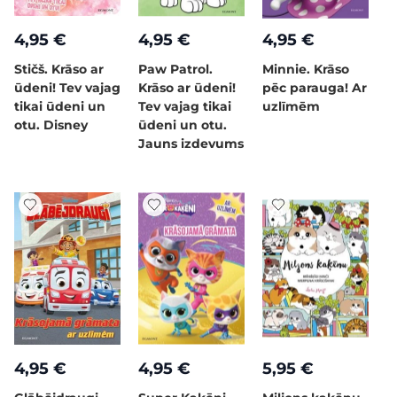
4,95 €
4,95 €
4,95 €
Stičš. Krāso ar
Paw Patrol.
Minnie. Krāso
ūdeni! Tev vajag
Krāso ar ūdeni!
pēc parauga! Ar
tikai ūdeni un
Tev vajag tikai
uzlīmēm
otu. Disney
ūdeni un otu.
Jauns izdevums
4,95 €
4,95 €
5,95 €