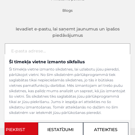
Blogs
Ievadiet e-pastu, lai saņemt jaunumus un īpašos
piedāvājumus
Šī tīmekļa vietne izmanto sīkfailus
E-pasta adrese
Pieteikties
Šī tīmekļa vietne izmanto sīkdatnes, lai uzlabotu jūsu pieredzi,
pārlūkojot vietni. No šīm sīkdatnēm pārlūkprogrammā tiek
saglabātas tikai nepieciešamās sīkdatnes, jo tās ir būtiskas
vietnes pamatfunkciju darbībai. Mēs izmantojam arī trešo pušu
sīkdatnes, kas palīdz mums analizēt un saprast, kā jūs izmantojat
šo vietni. Šīs sīkdatnes tiks saglabātas jūsu pārlūkprogrammā
tikai ar jūsu piekrišanu. Jums ir iespēja arī atteikties no šo
sīkdatņu izmantošanas. Tomēr atteikšanās no dažām no šīm
sīkdatnēm var ietekmēt jūsu pārlūkošanas pieredzi.
PIEKRIST
IESTATĪJUMI
ATTEIKTIES
Copyright ©2024 SIA Grāmatu veikals. Visas tiesības aizsargātas.