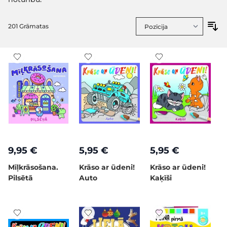
201
Grāmatas
9,95 €
5,95 €
5,95 €
Mīļkrāsošana.
Krāso ar ūdeni!
Krāso ar ūdeni!
Pilsētā
Auto
Kaķīši