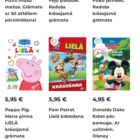
Putni mūsu
Feju pasaule.
Pūķu jātnieki.
mežos. Grāmata
Radoša
Radoša
ar 50 attēliem
krāsojamā
krāsojamā
pārzīmēšanai
grāmata
grāmata
5,95 €
5,95 €
4,95 €
Peppa Pig.
Paw Patrol.
Donalds Daks
Mana pirma
Lielā krāsošana
Krāso pēc
LIELĀ
parauga. Ar
krāsojamā
uzlīmēm.
grāmata
Disney