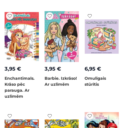
3,95 €
3,95 €
6,95 €
Enchantimals.
Barbie. Izkrāso!
Omulīgais
Krāso pēc
Ar uzlīmēm
stūrītis
parauga. Ar
uzlīmēm