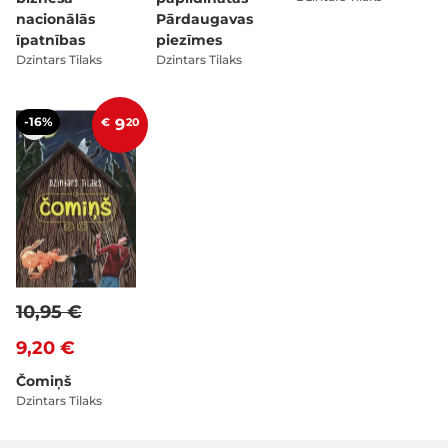
nacionālās
Pārdaugavas
īpatnības
piezīmes
Dzintars Tilaks
Dzintars Tilaks
-16%
€
9
20
10,95 €
9,20 €
Čomiņš
Dzintars Tilaks