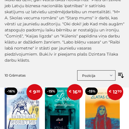
jeb Latvju biznesa nacionālās īpatnības" ir satīrisks
skatījums uz latviešu uzņēmējdarbību un mentalitāti. "M+
A. Skolas vecuma romāns" un "Starp mums" ir darbi, kas
vērsti uz jauniešu auditoriju. "Oki doki! jeb Kad mēs augām"
atspoguļo padomju laiku bērnību ar nostalģiju un ironiju.
"Čomiņš", "Kaijas ligzda" un "Kūlenis" papildina viņa darbu
klāstu ar dažādiem žanriem. "Labo blēņu vasara" un "Raibi
labā nometne" ir stāsti par jauniešu vasaras
piedzīvojumiem. Buki.lv ir pieejams plašs Dzintara Tilaka
darbu klāsts.
10
Grāmatas
-16%
-15%
-15%
€
9
20
€
16
10
€
12
70