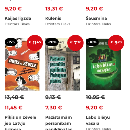
9,20 €
13,31 €
9,20 €
Kaijas ligzda
Kūlenis
Šausmiņa
Dzintars Tilaks
Dzintars Tilaks
Dzintars Tilaks
-15%
-20%
-16%
€
11
45
€
7
30
€
9
20
13,48 €
9,13 €
10,95 €
11,45 €
7,30 €
9,20 €
Piķis un zēvele
Pazīstamām
Labo blēņu
jeb Latvju
personībām
vasara
biznesa
papildinātas
Dzintars Tilaks