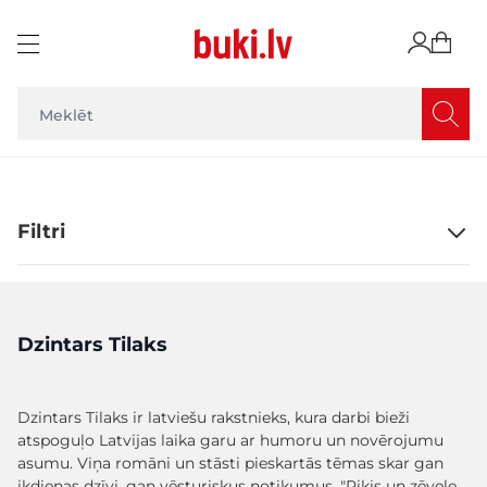
Skip to Content
Filtri
Dzintars Tilaks
Dzintars Tilaks ir latviešu rakstnieks, kura darbi bieži
atspoguļo Latvijas laika garu ar humoru un novērojumu
asumu. Viņa romāni un stāsti pieskartās tēmas skar gan
ikdienas dzīvi, gan vēsturiskus notikumus. "Piķis un zēvele