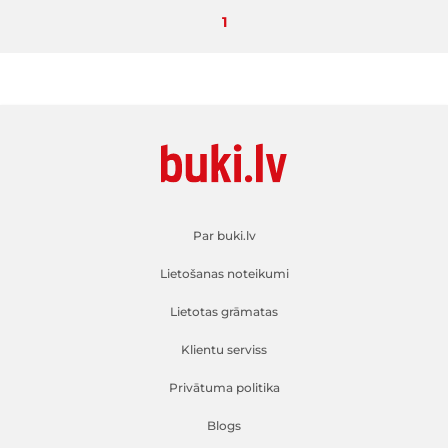
Pašlaik lasāt lapu
1
Par buki.lv
Lietošanas noteikumi
Lietotas grāmatas
Klientu serviss
Privātuma politika
Blogs