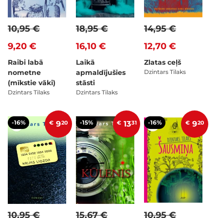
10,95 €
18,95 €
14,95 €
9,20 €
16,10 €
12,70 €
Raibi labā
Laikā
Zlatas ceļš
nometne
apmaldījušies
Dzintars Tilaks
(mīkstie vāki)
stāsti
Dzintars Tilaks
Dzintars Tilaks
-16%
-15%
-16%
€
9
20
€
13
31
€
9
20
10,95 €
15,67 €
10,95 €