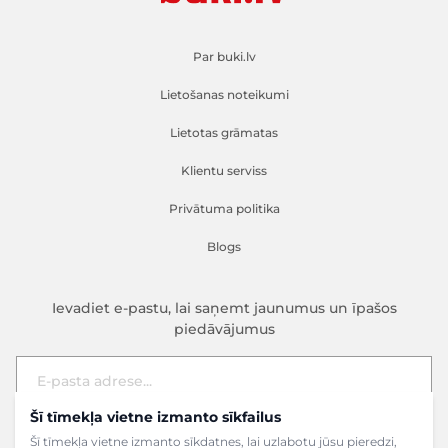
Par buki.lv
Lietošanas noteikumi
Lietotas grāmatas
Klientu serviss
Privātuma politika
Blogs
Ievadiet e-pastu, lai saņemt jaunumus un īpašos
piedāvājumus
Šī tīmekļa vietne izmanto sīkfailus
E-pasta adrese
Pieteikties
Šī tīmekļa vietne izmanto sīkdatnes, lai uzlabotu jūsu pieredzi,