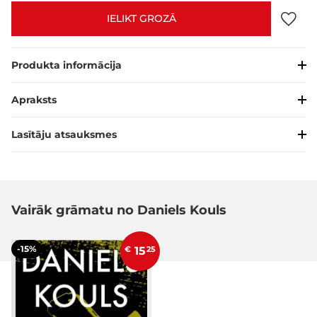
IELIKT GROZĀ
Produkta informācija
Apraksts
Lasītāju atsauksmes
Vairāk grāmatu no Daniels Kouls
-15%
€
15
25