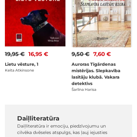
19,95 €
16,95 €
9,50 €
7,60 €
Lietu vēsture, 1
Auroras Tīgārdenas
Keita Atkinsone
mistērijas. Slepkavība
lasītāju klubā. Vakara
detektīvs
Šarlīna Harisa
Daiļliteratūra
Daiļliteratūra ir emociju, piedzīvojumu un
cilvēka dvēseles atspulgs, kas ļauj iejusties