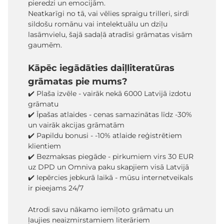
pieredzi un emocijām.
Neatkarīgi no tā, vai vēlies spraigu trilleri, sirdi
sildošu romānu vai intelektuālu un dziļu
lasāmvielu, šajā sadaļā atradīsi grāmatas visām
gaumēm.
Kāpēc iegādāties daiļliteratūras
grāmatas pie mums?
✔️ Plaša izvēle - vairāk nekā 6000 Latvijā izdotu
grāmatu
✔️ Īpašas atlaides - cenas samazinātas līdz -30%
un vairāk akcijas grāmatām
✔️ Papildu bonusi - -10% atlaide reģistrētiem
klientiem
✔️ Bezmaksas piegāde - pirkumiem virs 30 EUR
uz DPD un Omniva paku skapjiem visā Latvijā
✔️ Iepērcies jebkurā laikā - mūsu internetveikals
ir pieejams 24/7
Atrodi savu nākamo iemīļoto grāmatu un
ļaujies neaizmirstamiem literāriem