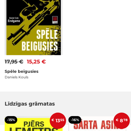
17,95 €
15,25 €
Spēle beigusies
Daniels Kouls
Līdzīgas grāmatas
-15%
-16%
€
13
55
€
8
78