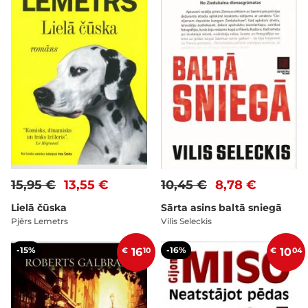
15,95 €
13,55 €
10,45 €
8,78 €
Lielā čūska
Sārta asins baltā sniegā
Pjērs Lemetrs
Vilis Seleckis
-15%
-16%
€
16
10
€
10
04