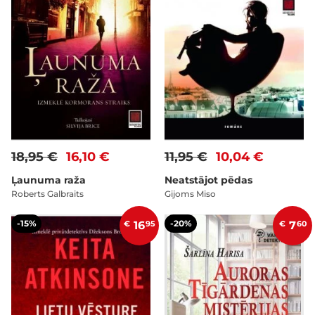
18,95 €
16,10 €
11,95 €
10,04 €
Ļaunuma raža
Neatstājot pēdas
Roberts Galbraits
Gijoms Miso
-15%
-20%
€
16
95
€
7
60