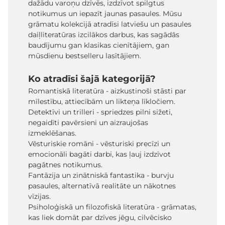
dažādu varoņu dzīvēs, izdzīvot spilgtus
notikumus un iepazīt jaunas pasaules. Mūsu
grāmatu kolekcijā atradīsi latviešu un pasaules
daiļliteratūras izcilākos darbus, kas sagādās
baudījumu gan klasikas cienītājiem, gan
mūsdienu bestselleru lasītājiem.
Ko atradīsi šajā kategorijā?
Romantiskā literatūra - aizkustinoši stāsti par
mīlestību, attiecībām un likteņa līkločiem.
Detektīvi un trilleri - spriedzes pilni sižeti,
negaidīti pavērsieni un aizraujošas
izmeklēšanas.
Vēsturiskie romāni - vēsturiski precīzi un
emocionāli bagāti darbi, kas ļauj izdzīvot
pagātnes notikumus.
Fantāzija un zinātniskā fantastika - burvju
pasaules, alternatīvā realitāte un nākotnes
vīzijas.
Psiholoģiskā un filozofiskā literatūra - grāmatas,
kas liek domāt par dzīves jēgu, cilvēcisko