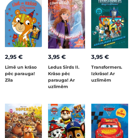
2,95 €
3,95 €
3,95 €
Līmē un krāso
Ledus Sirds II.
Transformers.
pēc parauga!
Krāso pēc
Izkrāso! Ar
Zila
parauga! Ar
uzlīmēm
uzlīmēm