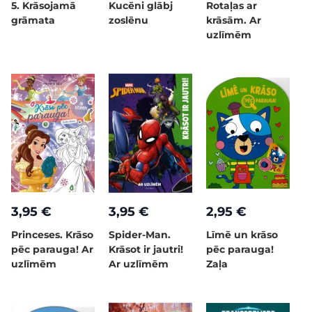
5. Krāsojamā
Kucēni glābj
Rotaļas ar
grāmata
zoslēnu
krāsām. Ar
uzlīmēm
3,95 €
3,95 €
2,95 €
Princeses. Krāso
Spider-Man.
Līmē un krāso
pēc parauga! Ar
Krāsot ir jautri!
pēc parauga!
uzlīmēm
Ar uzlīmēm
Zaļa