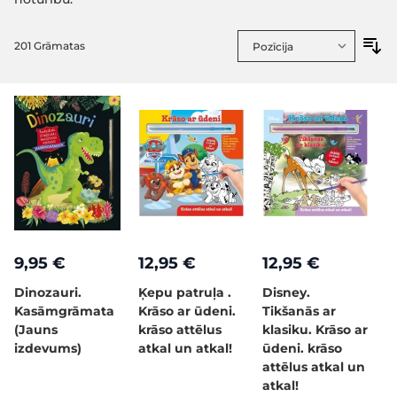
201
Grāmatas
9,95 €
12,95 €
12,95 €
Dinozauri.
Ķepu patruļa .
Disney.
Kasāmgrāmata
Krāso ar ūdeni.
Tikšanās ar
(Jauns
krāso attēlus
klasiku. Krāso ar
izdevums)
atkal un atkal!
ūdeni. krāso
attēlus atkal un
atkal!