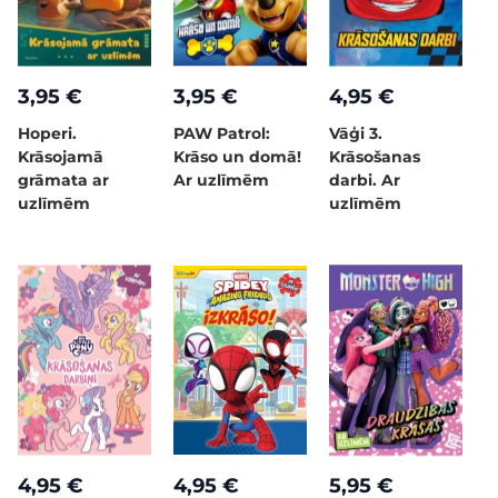
3,95 €
3,95 €
4,95 €
Hoperi.
PAW Patrol:
Vāģi 3.
Krāsojamā
Krāso un domā!
Krāsošanas
grāmata ar
Ar uzlīmēm
darbi. Ar
uzlīmēm
uzlīmēm
4,95 €
4,95 €
5,95 €