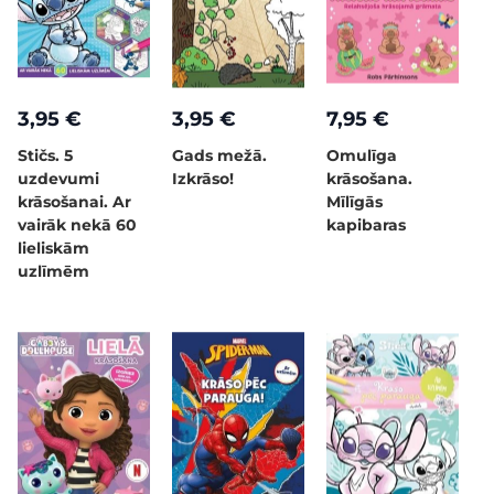
3,95 €
3,95 €
7,95 €
Stičs. 5
Gads mežā.
Omulīga
uzdevumi
Izkrāso!
krāsošana.
krāsošanai. Ar
Mīlīgās
vairāk nekā 60
kapibaras
lieliskām
uzlīmēm