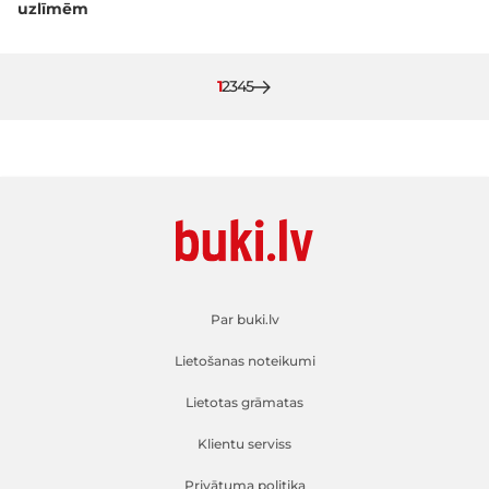
uzlīmēm
Pašlaik lasāt lapu
Lapa
Lapa
Lapa
Lapa
1
2
3
4
5
Par buki.lv
Lietošanas noteikumi
Lietotas grāmatas
Klientu serviss
Privātuma politika