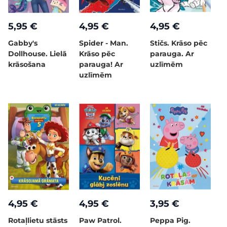
5,95 €
4,95 €
4,95 €
Gabby's
Spider - Man.
Stičs. Krāso pēc
Dollhouse. Lielā
Krāso pēc
parauga. Ar
krāsošana
parauga! Ar
uzlīmēm
uzlīmēm
4,95 €
4,95 €
3,95 €
Rotaļlietu stāsts
Paw Patrol.
Peppa Pig.