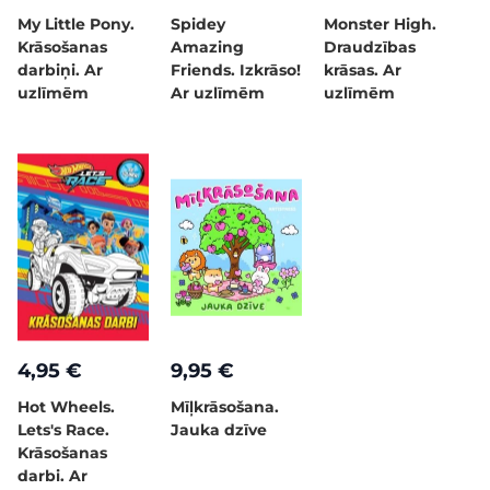
My Little Pony.
Spidey
Monster High.
Krāsošanas
Amazing
Draudzības
darbiņi. Ar
Friends. Izkrāso!
krāsas. Ar
uzlīmēm
Ar uzlīmēm
uzlīmēm
4,95 €
9,95 €
Hot Wheels.
Mīļkrāsošana.
Lets's Race.
Jauka dzīve
Krāsošanas
darbi. Ar