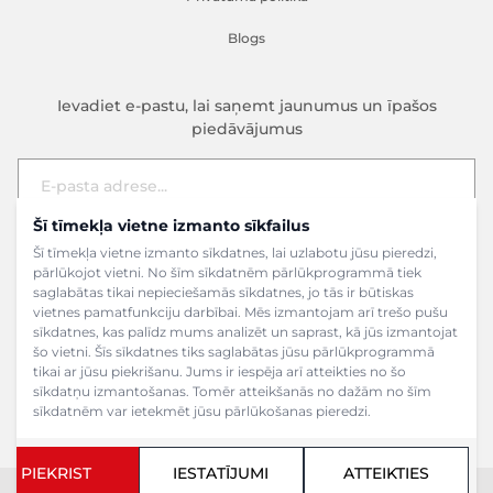
Blogs
Ievadiet e-pastu, lai saņemt jaunumus un īpašos
piedāvājumus
Šī tīmekļa vietne izmanto sīkfailus
E-pasta adrese
Pieteikties
Šī tīmekļa vietne izmanto sīkdatnes, lai uzlabotu jūsu pieredzi,
pārlūkojot vietni. No šīm sīkdatnēm pārlūkprogrammā tiek
saglabātas tikai nepieciešamās sīkdatnes, jo tās ir būtiskas
vietnes pamatfunkciju darbībai. Mēs izmantojam arī trešo pušu
sīkdatnes, kas palīdz mums analizēt un saprast, kā jūs izmantojat
šo vietni. Šīs sīkdatnes tiks saglabātas jūsu pārlūkprogrammā
tikai ar jūsu piekrišanu. Jums ir iespēja arī atteikties no šo
sīkdatņu izmantošanas. Tomēr atteikšanās no dažām no šīm
sīkdatnēm var ietekmēt jūsu pārlūkošanas pieredzi.
PIEKRIST
IESTATĪJUMI
ATTEIKTIES
Copyright ©2024 SIA Grāmatu veikals. Visas tiesības aizsargātas.