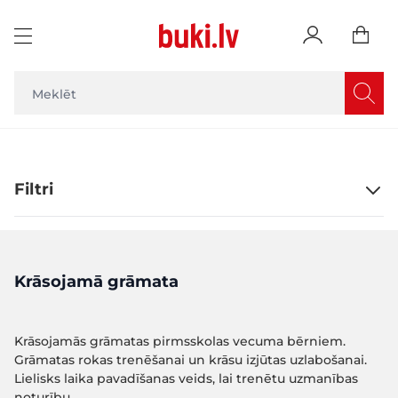
Skip to Content
Filtri
Krāsojamā grāmata
Krāsojamās grāmatas pirmsskolas vecuma bērniem.
Grāmatas rokas trenēšanai un krāsu izjūtas uzlabošanai.
Lielisks laika pavadīšanas veids, lai trenētu uzmanības
noturību.