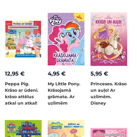
12,95 €
4,95 €
5,95 €
Peppa Pig.
My Little Pony.
Princeses. Krāso
Krāso ar ūdeni.
Krāsojamā
un auļo! Ar
krāso attēlus
grāmata. Ar
uzlīmēm.
atkal un atkal!
uzlīmēm
Disney