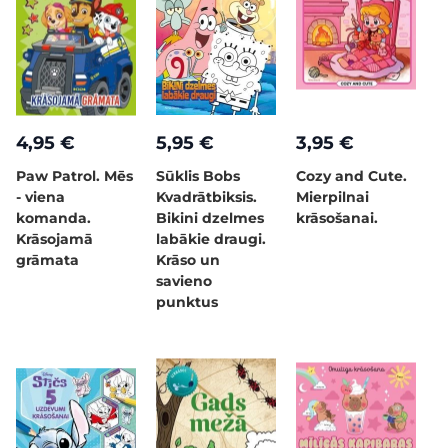
4,95 €
5,95 €
3,95 €
Paw Patrol. Mēs
Sūklis Bobs
Cozy and Cute.
- viena
Kvadrātbiksis.
Mierpilnai
komanda.
Bikini dzelmes
krāsošanai.
Krāsojamā
labākie draugi.
grāmata
Krāso un
savieno
punktus