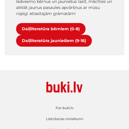
Iedvesmo bērnus un jauniešus lasīt, mācīties un
atklāt jaunus pasaules apvāršņus ar mūsu
rūpīgi atlasītajām grāmatām!
Daiļliteratūra bērniem (0-8)
Daiļliteratūra jauniešiem (9-16)
Par buki.lv
Lietošanas noteikumi