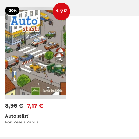
-20%
€
7
17
8,96 €
7,17 €
Auto stāsti
Fon Kesela Karola