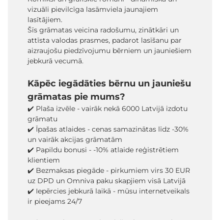
vizuāli pievilcīga lasāmviela jaunajiem
lasītājiem.
Šīs grāmatas veicina radošumu, zinātkāri un
attīsta valodas prasmes, padarot lasīšanu par
aizraujošu piedzīvojumu bērniem un jauniešiem
jebkurā vecumā.
Kāpēc iegādāties bērnu un jauniešu
grāmatas pie mums?
✔️ Plaša izvēle - vairāk nekā 6000 Latvijā izdotu
grāmatu
✔️ Īpašas atlaides - cenas samazinātas līdz -30%
un vairāk akcijas grāmatām
✔️ Papildu bonusi - -10% atlaide reģistrētiem
klientiem
✔️ Bezmaksas piegāde - pirkumiem virs 30 EUR
uz DPD un Omniva paku skapjiem visā Latvijā
✔️ Iepērcies jebkurā laikā - mūsu internetveikals
ir pieejams 24/7