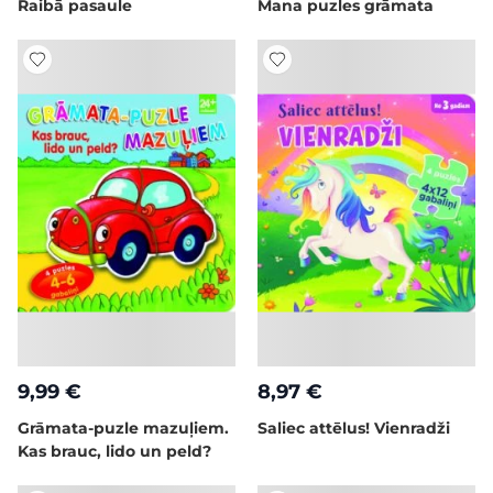
Raibā pasaule
Mana puzles grāmata
9,99 €
8,97 €
Grāmata-puzle mazuļiem.
Saliec attēlus! Vienradži
Kas brauc, lido un peld?