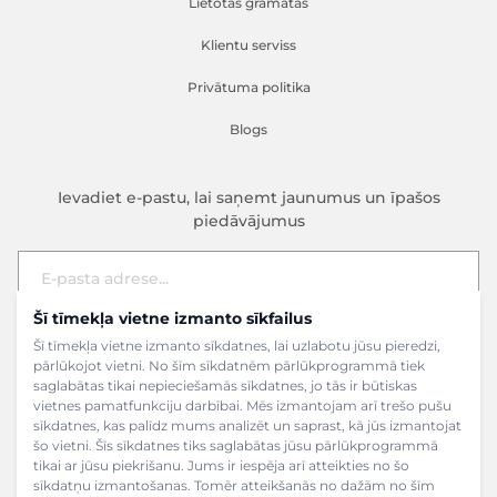
Lietotas grāmatas
Klientu serviss
Privātuma politika
Blogs
Ievadiet e-pastu, lai saņemt jaunumus un īpašos
piedāvājumus
Šī tīmekļa vietne izmanto sīkfailus
E-pasta adrese
Pieteikties
Šī tīmekļa vietne izmanto sīkdatnes, lai uzlabotu jūsu pieredzi,
pārlūkojot vietni. No šīm sīkdatnēm pārlūkprogrammā tiek
saglabātas tikai nepieciešamās sīkdatnes, jo tās ir būtiskas
vietnes pamatfunkciju darbībai. Mēs izmantojam arī trešo pušu
sīkdatnes, kas palīdz mums analizēt un saprast, kā jūs izmantojat
šo vietni. Šīs sīkdatnes tiks saglabātas jūsu pārlūkprogrammā
tikai ar jūsu piekrišanu. Jums ir iespēja arī atteikties no šo
sīkdatņu izmantošanas. Tomēr atteikšanās no dažām no šīm