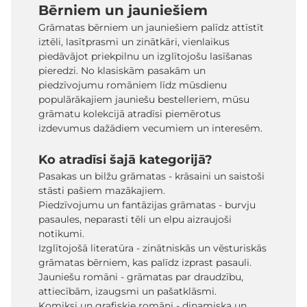
Bērniem un jauniešiem
Grāmatas bērniem un jauniešiem palīdz attīstīt
iztēli, lasītprasmi un zinātkāri, vienlaikus
piedāvājot priekpilnu un izglītojošu lasīšanas
pieredzi. No klasiskām pasakām un
piedzīvojumu romāniem līdz mūsdienu
populārākajiem jauniešu bestelleriem, mūsu
grāmatu kolekcijā atradīsi piemērotus
izdevumus dažādiem vecumiem un interesēm.
Ko atradīsi šajā kategorijā?
Pasakas un bilžu grāmatas - krāsaini un saistoši
stāsti pašiem mazākajiem.
Piedzīvojumu un fantāzijas grāmatas - burvju
pasaules, neparasti tēli un elpu aizraujoši
notikumi.
Izglītojošā literatūra - zinātniskās un vēsturiskās
grāmatas bērniem, kas palīdz izprast pasauli.
Jauniešu romāni - grāmatas par draudzību,
attiecībām, izaugsmi un pašatklāsmi.
Komiksi un grafiskie romāni - dinamiska un