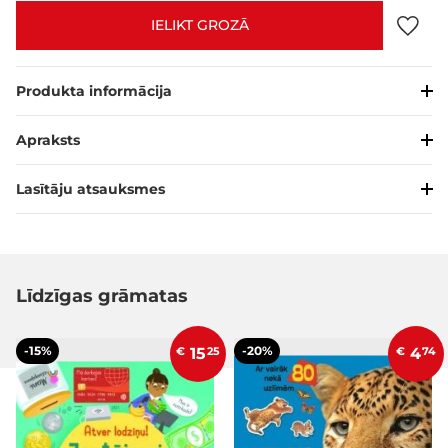
IELIKT GROZĀ
Produkta informācija
Apraksts
Lasītāju atsauksmes
Līdzīgas grāmatas
-15%
-20%
€
15
25
€
4
74