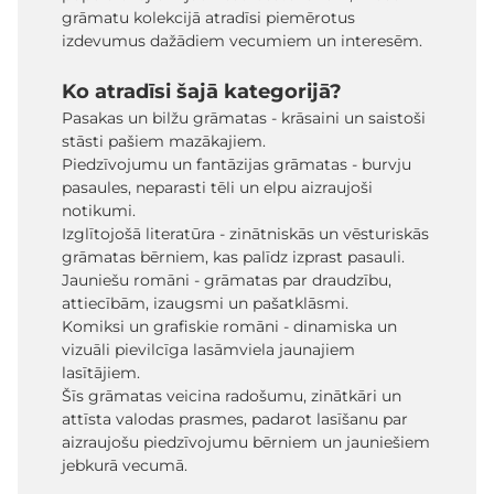
grāmatu kolekcijā atradīsi piemērotus
izdevumus dažādiem vecumiem un interesēm.
Ko atradīsi šajā kategorijā?
Pasakas un bilžu grāmatas - krāsaini un saistoši
stāsti pašiem mazākajiem.
Piedzīvojumu un fantāzijas grāmatas - burvju
pasaules, neparasti tēli un elpu aizraujoši
notikumi.
Izglītojošā literatūra - zinātniskās un vēsturiskās
grāmatas bērniem, kas palīdz izprast pasauli.
Jauniešu romāni - grāmatas par draudzību,
attiecībām, izaugsmi un pašatklāsmi.
Komiksi un grafiskie romāni - dinamiska un
vizuāli pievilcīga lasāmviela jaunajiem
lasītājiem.
Šīs grāmatas veicina radošumu, zinātkāri un
attīsta valodas prasmes, padarot lasīšanu par
aizraujošu piedzīvojumu bērniem un jauniešiem
jebkurā vecumā.