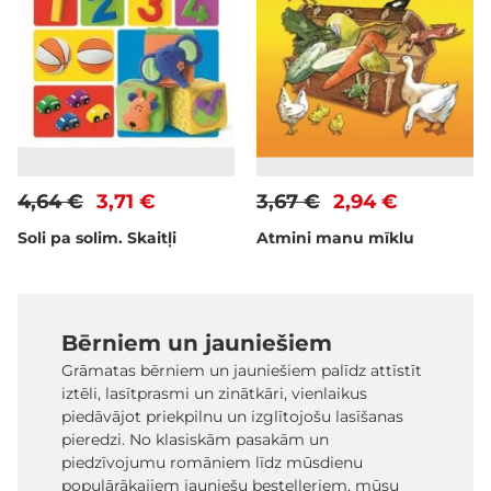
4,64 €
3,71 €
3,67 €
2,94 €
Soli pa solim. Skaitļi
Atmini manu mīklu
Bērniem un jauniešiem
Grāmatas bērniem un jauniešiem palīdz attīstīt
iztēli, lasītprasmi un zinātkāri, vienlaikus
piedāvājot priekpilnu un izglītojošu lasīšanas
pieredzi. No klasiskām pasakām un
piedzīvojumu romāniem līdz mūsdienu
populārākajiem jauniešu bestelleriem, mūsu