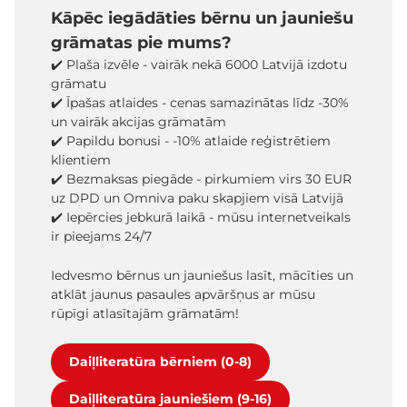
Kāpēc iegādāties bērnu un jauniešu
grāmatas pie mums?
✔️ Plaša izvēle - vairāk nekā 6000 Latvijā izdotu
grāmatu
✔️ Īpašas atlaides - cenas samazinātas līdz -30%
un vairāk akcijas grāmatām
✔️ Papildu bonusi - -10% atlaide reģistrētiem
klientiem
✔️ Bezmaksas piegāde - pirkumiem virs 30 EUR
uz DPD un Omniva paku skapjiem visā Latvijā
✔️ Iepērcies jebkurā laikā - mūsu internetveikals
ir pieejams 24/7
Iedvesmo bērnus un jauniešus lasīt, mācīties un
atklāt jaunus pasaules apvāršņus ar mūsu
rūpīgi atlasītajām grāmatām!
Daiļliteratūra bērniem (0-8)
Daiļliteratūra jauniešiem (9-16)