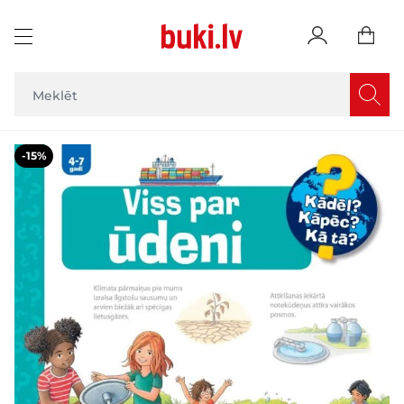
Skip to Content
Main image
Click to view image in fullscreen
-15%