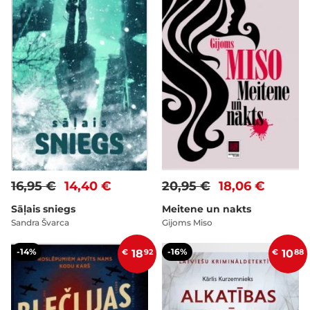
16,95 €
14,40 €
20,95 €
18,06 €
Sāļais sniegs
Meitene un nakts
Sandra Švarca
Gijoms Miso
-14%
-16%
€
18
92
€
10
88