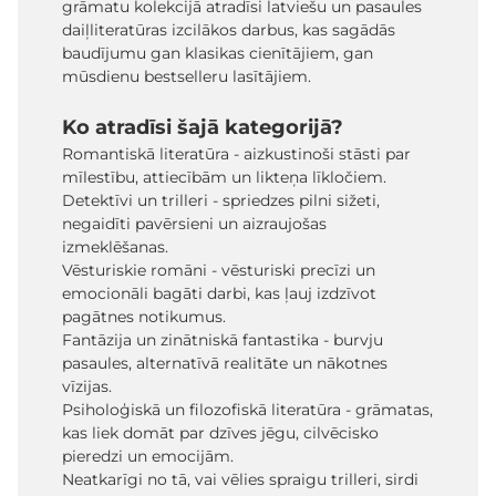
grāmatu kolekcijā atradīsi latviešu un pasaules
daiļliteratūras izcilākos darbus, kas sagādās
baudījumu gan klasikas cienītājiem, gan
mūsdienu bestselleru lasītājiem.
Ko atradīsi šajā kategorijā?
Romantiskā literatūra - aizkustinoši stāsti par
mīlestību, attiecībām un likteņa līkločiem.
Detektīvi un trilleri - spriedzes pilni sižeti,
negaidīti pavērsieni un aizraujošas
izmeklēšanas.
Vēsturiskie romāni - vēsturiski precīzi un
emocionāli bagāti darbi, kas ļauj izdzīvot
pagātnes notikumus.
Fantāzija un zinātniskā fantastika - burvju
pasaules, alternatīvā realitāte un nākotnes
vīzijas.
Psiholoģiskā un filozofiskā literatūra - grāmatas,
kas liek domāt par dzīves jēgu, cilvēcisko
pieredzi un emocijām.
Neatkarīgi no tā, vai vēlies spraigu trilleri, sirdi