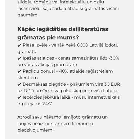
sildošu romānu vai intelektuālu un dziļu
lasāmvielu, šajā sadaļā atradīsi grāmatas visām
gaumēm.
Kāpēc iegādāties daiļliteratūras
grāmatas pie mums?
✔️ Plaša izvēle - vairāk nekā 6000 Latvijā izdotu
grāmatu
✔️ Īpašas atlaides - cenas samazinātas līdz -30%
un vairāk akcijas grāmatām
✔️ Papildu bonusi - -10% atlaide reģistrētiem
klientiem
✔️ Bezmaksas piegāde - pirkumiem virs 30 EUR
uz DPD un Omniva paku skapjiem visā Latvijā
✔️ Iepērcies jebkurā laikā - mūsu internetveikals
ir pieejams 24/7
Atrodi savu nākamo iemīļoto grāmatu un
ļaujies neaizmirstamiem literāriem
piedzīvojumiem!