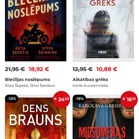
21,95 €
18,92 €
12,95 €
10,88 €
Blečlijas noslēpums
Alkatības grēks
Rūta Šepetis, Stīvs Šeinkins
Kārlis Kurzemnieks
-12%
-15%
€
24
52
€
16
10