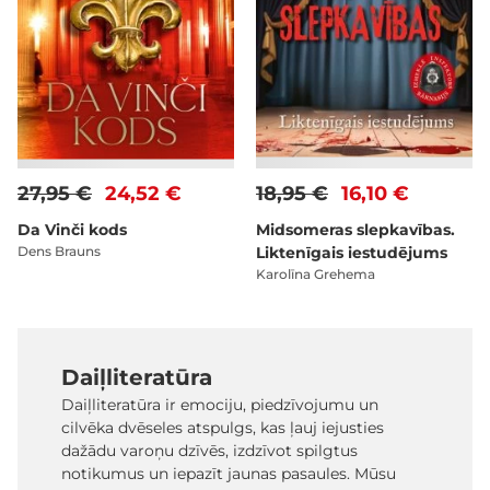
27,95 €
24,52 €
18,95 €
16,10 €
Da Vinči kods
Midsomeras slepkavības.
Dens Brauns
Liktenīgais iestudējums
Karolīna Grehema
Daiļliteratūra
Daiļliteratūra ir emociju, piedzīvojumu un
cilvēka dvēseles atspulgs, kas ļauj iejusties
dažādu varoņu dzīvēs, izdzīvot spilgtus
notikumus un iepazīt jaunas pasaules. Mūsu