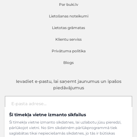
Par buki.lv
Lietošanas noteikumi
Lietotas grāmatas
Klientu serviss
Privātuma politika
Blogs
Ievadiet e-pastu, lai saņemt jaunumus un īpašos
piedāvājumus
Šī tīmekļa vietne izmanto sīkfailus
E-pasta adrese
Pieteikties
Šī tīmekļa vietne izmanto sīkdatnes, lai uzlabotu jūsu pieredzi,
pārlūkojot vietni. No šīm sīkdatnēm pārlūkprogrammā tiek
saglabātas tikai nepieciešamās sīkdatnes, jo tās ir būtiskas