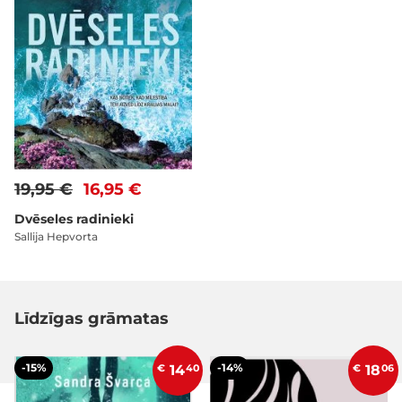
19,95 €
16,95 €
Dvēseles radinieki
Sallija Hepvorta
Līdzīgas grāmatas
-15%
-14%
€
14
40
€
18
06