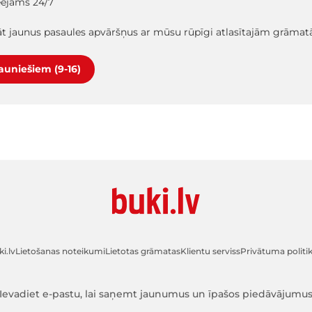
ieejams 24/7
lāt jaunus pasaules apvāršņus ar mūsu rūpīgi atlasītajām grāma
jauniešiem (9-16)
i.lv
Lietošanas noteikumi
Lietotas grāmatas
Klientu serviss
Privātuma politi
Ievadiet e-pastu, lai saņemt jaunumus un īpašos piedāvājumu