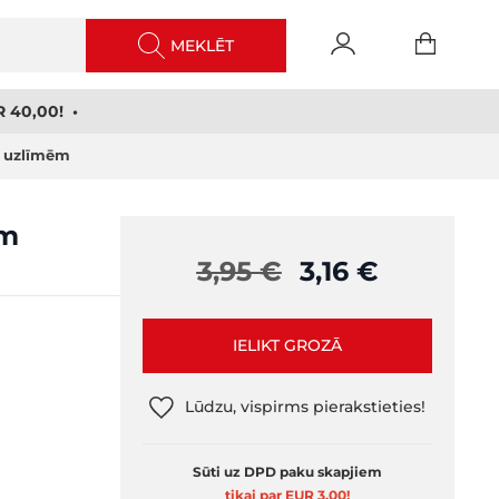
MEKLĒT
 40,00! •
r uzlīmēm
ēm
3,95 €
3,16 €
IELIKT GROZĀ
Lūdzu, vispirms pierakstieties!
Sūti uz DPD paku skapjiem
tikai par EUR 3,00
!