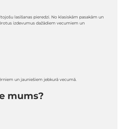
glītojošu lasīšanas pieredzi. No klasiskām pasakām un
emērotus izdevumus dažādiem vecumiem un
 bērniem un jauniešiem jebkurā vecumā.
pie mums?