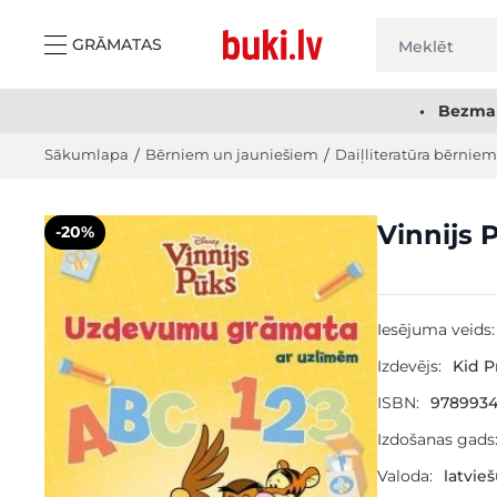
Skip to Content
GRĀMATAS
• Bezmak
Sākumlapa
/
Bērniem un jauniešiem
/
Daiļliteratūra bērniem
Main image
Click to view image in fullscreen
Vinnijs
-20%
Iesējuma veids:
Izdevējs:
Kid P
ISBN:
9789934
Izdošanas gads
Valoda:
latvie