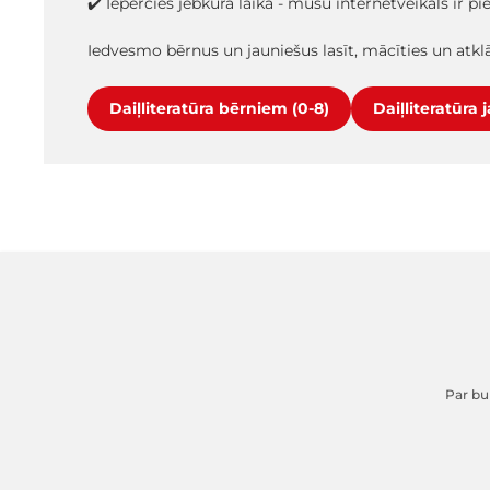
✔️ Iepērcies jebkurā laikā - mūsu internetveikals ir p
Iedvesmo bērnus un jauniešus lasīt, mācīties un atk
Daiļliteratūra bērniem (0-8)
Daiļliteratūra 
Par buk