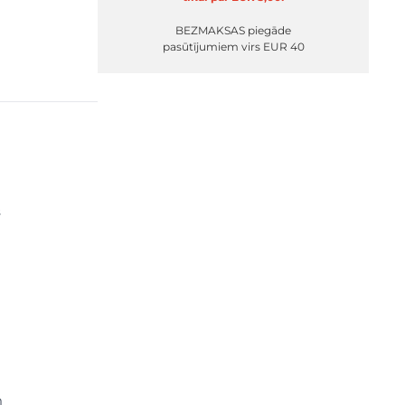
BEZMAKSAS piegāde
pasūtījumiem virs EUR 40
s
m