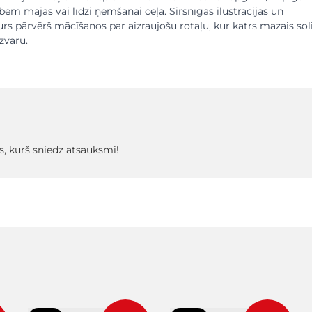
m mājās vai līdzi ņemšanai ceļā. Sirsnīgas ilustrācijas un
urs pārvērš mācīšanos par aizraujošu rotaļu, kur katrs mazais sol
uzvaru.
s, kurš sniedz atsauksmi!