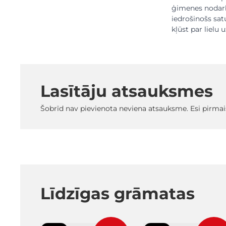
ģimenes nodarbē
iedrošinošs sat
kļūst par lielu 
Lasītāju atsauksmes
Šobrīd nav pievienota neviena atsauksme. Esi pirmai
Līdzīgas grāmatas