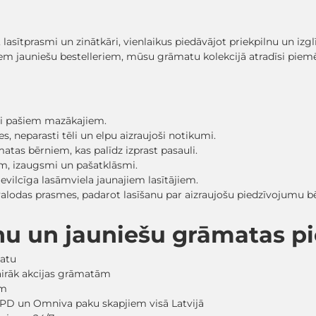
, lasītprasmi un zinātkāri, vienlaikus piedāvājot priekpilnu un iz
em jauniešu bestelleriem, mūsu grāmatu kolekcijā atradīsi pi
sti pašiem mazākajiem.
, neparasti tēli un elpu aizraujoši notikumi.
matas bērniem, kas palīdz izprast pasauli.
ām, izaugsmi un pašatklāsmi.
evilcīga lasāmviela jaunajiem lasītājiem.
 valodas prasmes, padarot lasīšanu par aizraujošu piedzīvojumu
nu un jauniešu grāmatas 
matu
vairāk akcijas grāmatām
em
PD un Omniva paku skapjiem visā Latvijā