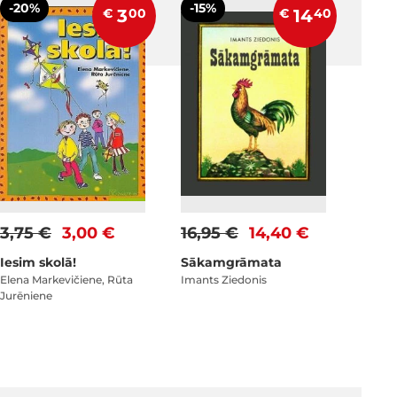
-20%
-15%
€
3
00
€
14
40
3,75 €
3,00 €
16,95 €
14,40 €
Iesim skolā!
Sākamgrāmata
Elena Markevičiene, Rūta
Imants Ziedonis
Jurēniene