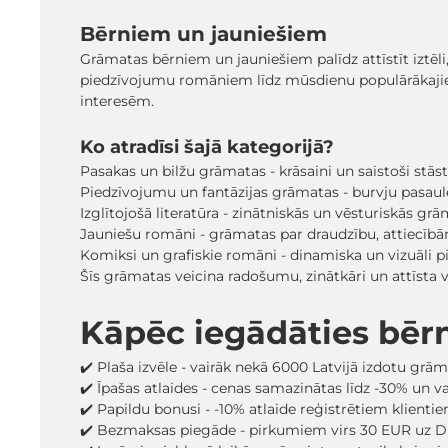
Bērniem un jauniešiem
Grāmatas bērniem un jauniešiem palīdz attīstīt iztēli
piedzīvojumu romāniem līdz mūsdienu populārākaji
interesēm.
Ko atradīsi šajā kategorijā?
Pasakas un bilžu grāmatas - krāsaini un saistoši stā
Piedzīvojumu un fantāzijas grāmatas - burvju pasaules
Izglītojošā literatūra - zinātniskās un vēsturiskās grā
Jauniešu romāni - grāmatas par draudzību, attiecīb
Komiksi un grafiskie romāni - dinamiska un vizuāli pi
Šīs grāmatas veicina radošumu, zinātkāri un attīsta
Kāpēc iegādāties bēr
✔️ Plaša izvēle - vairāk nekā 6000 Latvijā izdotu grā
✔️ Īpašas atlaides - cenas samazinātas līdz -30% un 
✔️ Papildu bonusi - -10% atlaide reģistrētiem klienti
✔️ Bezmaksas piegāde - pirkumiem virs 30 EUR uz D