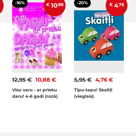
-16%
-20%
€
10
88
€
4
76
12,95 €
10,88 €
5,95 €
4,76 €
Visu varu - ar prieku
Tipu-tapu! Skaitļi
daru! 4-6 gadi (rozā)
(vieglais)