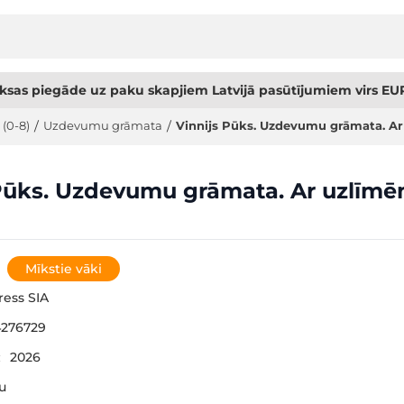
sas piegāde uz paku skapjiem Latvijā pasūtījumiem virs EUR
 (0-8)
/
Uzdevumu grāmata
/
Vinnijs Pūks. Uzdevumu grāmata. A
 Pūks. Uzdevumu grāmata. Ar uzlīm
Mīkstie vāki
ress SIA
276729
:
2026
šu