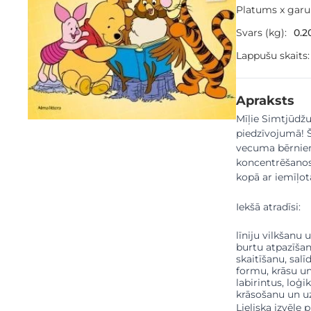
Platums x gar
Svars (kg):
0.2
Lappušu skaits:
Apraksts
Mīļie Simtjūdž
piedzīvojumā! 
vecuma bērniem 
koncentrēšanos
kopā ar iemīļot
Iekšā atradīsi:
līniju vilkšanu
burtu atpazīšan
skaitīšanu, sal
formu, krāsu u
labirintus, loģ
krāsošanu un u
Lieliska izvēl