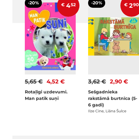
-20%
-20%
€
4
52
€
2
90
5,65 €
4,52 €
3,62 €
2,90 €
Rotaļīgi uzdevumi.
Sešgadnieka
Man patīk suņi
rakstāmā burtnīca (5-
6 gadi)
Ilze Cine, Liāna Šulce