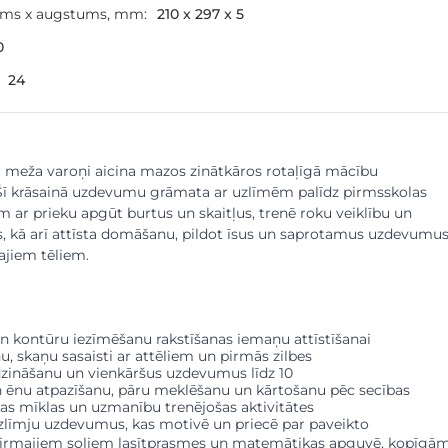
ums x augstums, mm:
210 x 297 x 5
0
24
u meža varoņi aicina mazos zinātkāros rotaļīgā mācību
Šī krāsainā uzdevumu grāmata ar uzlīmēm palīdz pirmsskolas
ar prieku apgūt burtus un skaitļus, trenē roku veiklību un
, kā arī attīsta domāšanu, pildot īsus un saprotamus uzdevumu
ajiem tēliem.
 un kontūru iezīmēšanu rakstīšanas iemaņu attīstīšanai
u, skaņu sasaisti ar attēliem un pirmās zilbes
īdzināšanu un vienkāršus uzdevumus līdz 10
n ēnu atpazīšanu, pāru meklēšanu un kārtošanu pēc secības
ikas mīklas un uzmanību trenējošas aktivitātes
zlīmju uzdevumus, kas motivē un priecē par paveikto
e pirmajiem soļiem lasītprasmes un matemātikas apguvē, kopīgā