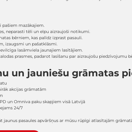
sti pašiem mazākajiem.
, neparasti tēli un elpu aizraujoši notikumi.
matas bērniem, kas palīdz izprast pasauli.
ām, izaugsmi un pašatklāsmi.
evilcīga lasāmviela jaunajiem lasītājiem.
 valodas prasmes, padarot lasīšanu par aizraujošu piedzīvojumu
nu un jauniešu grāmatas 
matu
vairāk akcijas grāmatām
em
PD un Omniva paku skapjiem visā Latvijā
ieejams 24/7
lāt jaunus pasaules apvāršņus ar mūsu rūpīgi atlasītajām grāma