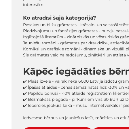
interesēm.
Ko atradīsi šajā kategorijā?
Pasakas un bilžu grāmatas - krāsaini un saistoši stā
Piedzīvojumu un fantāzijas grāmatas - burvju pasaules
Izglītojošā literatūra - zinātniskās un vēsturiskās grā
Jauniešu romāni - grāmatas par draudzību, attiecīb
Komiksi un grafiskie romāni - dinamiska un vizuāli pi
Šīs grāmatas veicina radošumu, zinātkāri un attīsta
Kāpēc iegādāties bēr
✔️ Plaša izvēle - vairāk nekā 6000 Latvijā izdotu grā
✔️ Īpašas atlaides - cenas samazinātas līdz -30% un 
✔️ Papildu bonusi - -10% atlaide reģistrētiem klienti
✔️ Bezmaksas piegāde - pirkumiem virs 30 EUR uz D
✔️ Iepērcies jebkurā laikā - mūsu internetveikals ir p
Iedvesmo bērnus un jauniešus lasīt, mācīties un atk