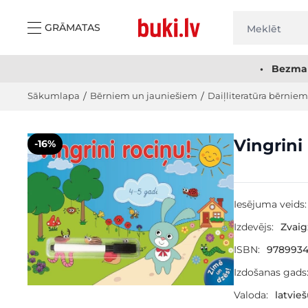
Skip to Content
GRĀMATAS
• Bezmak
Sākumlapa
/
Bērniem un jauniešiem
/
Daiļliteratūra bērniem
Main image
Click to view image in fullscreen
Vingrini
-16%
Iesējuma veids:
Izdevējs:
Zvai
ISBN:
9789934
Izdošanas gads
Valoda:
latvie