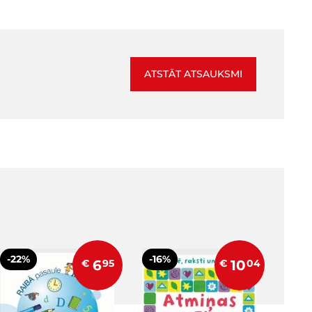
ATSTĀT ATSAUKSMI
-22%
-16%
€
6
95
€
10
04