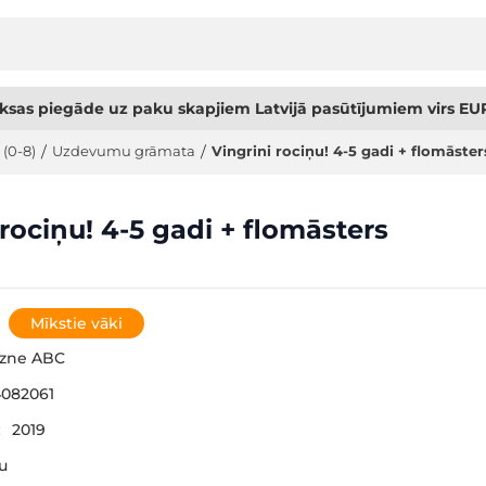
sas piegāde uz paku skapjiem Latvijā pasūtījumiem virs EUR
 (0-8)
/
Uzdevumu grāmata
/
Vingrini rociņu! 4-5 gadi + flomāster
 rociņu! 4-5 gadi + flomāsters
Mīkstie vāki
gzne ABC
082061
:
2019
šu