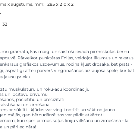
ums x augstums, mm:
285 x 210 x 2
7
32
umu grāmata, kas maigi un saistoši ievada pirmsskolas bērnu
apguvē. Pārvelkot punktētas līnijas, veidojot līkumus un rakstus,
ienkāršus grafiskos uzdevumus, rociņa kļūst drošāka, bet prāts -
gi, asprātīgi attēli pārvērš vingrināšanos aizraujošā spēlē, kur kat
 jaunu prieku.
rkstu muskulatūru un roku-acu koordināciju
as un locītavu brīvumu
šanos, pacietību un precizitāti
rakstīšanai un zīmēšanai
ers ar sūklīti - kļūdas var viegli notīrīt un sākt no jauna
n mājās, gan bērnudārzā; tos var pildīt atkārtoti
bērniem, kuri sper pirmos soļus līniju vilkšanā un zīmēšanā - lai
a un pārliecināta!