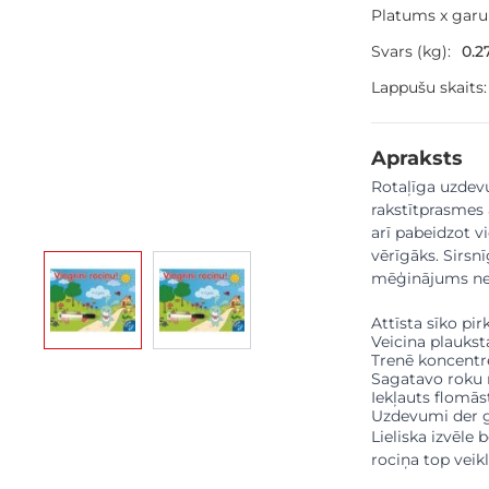
Platums x gar
Svars (kg):
0.2
Lappušu skaits:
Apraksts
Rotaļīga uzdev
rakstītprasmes 
arī pabeidzot v
vērīgāks. Sirsnī
View larger image
View larger image
mēģinājums nes
Attīsta sīko pi
Veicina plaukst
Trenē koncentrē
Sagatavo roku 
Iekļauts flomāst
Uzdevumi der ga
Lieliska izvēle 
rociņa top veikl