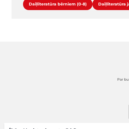
Daiļliteratūra bērniem (0-8)
Daiļliteratūra 
Par buk