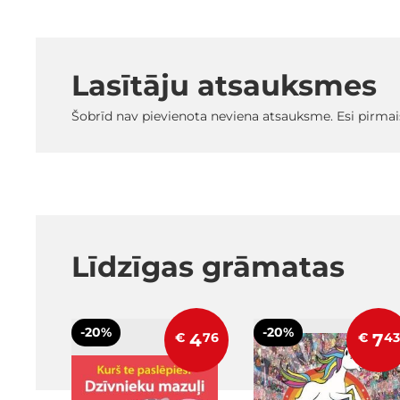
Lasītāju atsauksmes
Šobrīd nav pievienota neviena atsauksme. Esi pirmai
Līdzīgas grāmatas
-20%
-20%
€
4
76
€
7
43