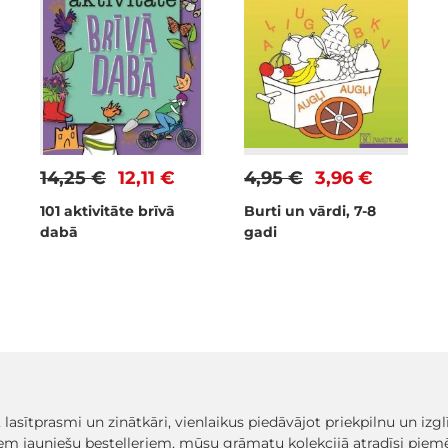
14,25 €
12,11 €
4,95 €
3,96 €
101 aktivitāte brīvā
Burti un vārdi, 7-8
dabā
gadi
, lasītprasmi un zinātkāri, vienlaikus piedāvājot priekpilnu un iz
em jauniešu bestelleriem, mūsu grāmatu kolekcijā atradīsi pi