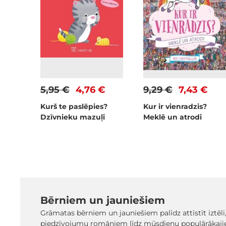
5,95 €
4,76 €
9,29 €
7,43 €
Kurš te paslēpies?
Kur ir vienradzis?
Dzīvnieku mazuļi
Meklē un atrodi
Bērniem un jauniešiem
Grāmatas bērniem un jauniešiem palīdz attīstīt iztēli
piedzīvojumu romāniem līdz mūsdienu populārākaji