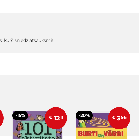
s, kurš sniedz atsauksmi!
-15%
-20%
€
12
11
€
3
96