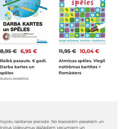
8,95 €
6,95 €
11,95 €
10,04 €
Raibā pasaule. 6 gadi.
Atmiņas spēles. Viegli
Darba kartes un
notīrāmas kartītes +
spēles
flomāsters
Autoru kolektīvs
glītojošu lasīšanas pieredzi. No klasiskām pasakām un
emērotus izdevumus dažādiem vecumiem un