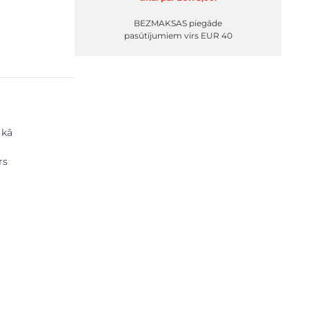
BEZMAKSAS piegāde
pasūtījumiem virs EUR 40
 kā
rs