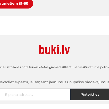
jauniešiem (9-16)
i.lv
Lietošanas noteikumi
Lietotas grāmatas
Klientu serviss
Privātuma politi
Ievadiet e-pastu, lai saņemt jaunumus un īpašos piedāvājumu
E-pasta adrese
Pieteikties