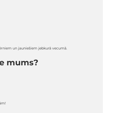
 bērniem un jauniešiem jebkurā vecumā.
pie mums?
tām!