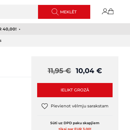
MEKLĒT
 40,00! •
s
11,95 €
10,04 €
IELIKT GROZĀ
Pievienot vēlmju sarakstam
Sūti uz DPD paku skapjiem
tikai par EUR 3,00
!