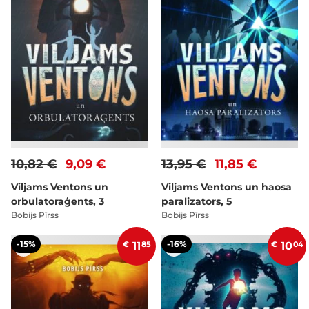
10,82 €
9,09 €
13,95 €
11,85 €
Viljams Ventons un
Viljams Ventons un haosa
orbulatoraģents, 3
paralizators, 5
Bobijs Pīrss
Bobijs Pīrss
-15%
-16%
€
11
85
€
10
04