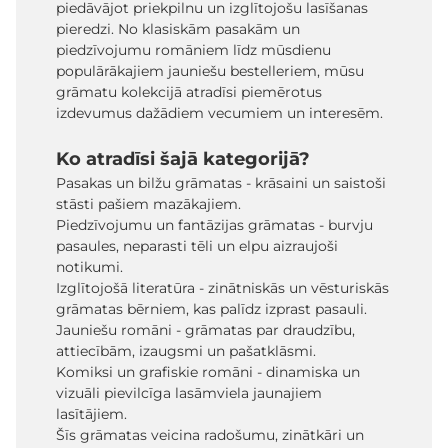
piedāvājot priekpilnu un izglītojošu lasīšanas
pieredzi. No klasiskām pasakām un
piedzīvojumu romāniem līdz mūsdienu
populārākajiem jauniešu bestelleriem, mūsu
grāmatu kolekcijā atradīsi piemērotus
izdevumus dažādiem vecumiem un interesēm.
Ko atradīsi šajā kategorijā?
Pasakas un bilžu grāmatas - krāsaini un saistoši
stāsti pašiem mazākajiem.
Piedzīvojumu un fantāzijas grāmatas - burvju
pasaules, neparasti tēli un elpu aizraujoši
notikumi.
Izglītojošā literatūra - zinātniskās un vēsturiskās
grāmatas bērniem, kas palīdz izprast pasauli.
Jauniešu romāni - grāmatas par draudzību,
attiecībām, izaugsmi un pašatklāsmi.
Komiksi un grafiskie romāni - dinamiska un
vizuāli pievilcīga lasāmviela jaunajiem
lasītājiem.
Šīs grāmatas veicina radošumu, zinātkāri un