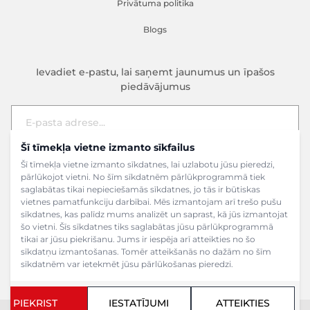
Privātuma politika
Blogs
Ievadiet e-pastu, lai saņemt jaunumus un īpašos
piedāvājumus
Šī tīmekļa vietne izmanto sīkfailus
E-pasta adrese
Pieteikties
Šī tīmekļa vietne izmanto sīkdatnes, lai uzlabotu jūsu pieredzi,
pārlūkojot vietni. No šīm sīkdatnēm pārlūkprogrammā tiek
saglabātas tikai nepieciešamās sīkdatnes, jo tās ir būtiskas
vietnes pamatfunkciju darbībai. Mēs izmantojam arī trešo pušu
sīkdatnes, kas palīdz mums analizēt un saprast, kā jūs izmantojat
šo vietni. Šīs sīkdatnes tiks saglabātas jūsu pārlūkprogrammā
tikai ar jūsu piekrišanu. Jums ir iespēja arī atteikties no šo
sīkdatņu izmantošanas. Tomēr atteikšanās no dažām no šīm
sīkdatnēm var ietekmēt jūsu pārlūkošanas pieredzi.
PIEKRIST
IESTATĪJUMI
ATTEIKTIES