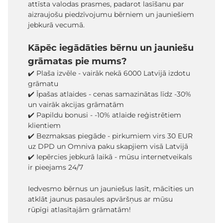
attīsta valodas prasmes, padarot lasīšanu par
aizraujošu piedzīvojumu bērniem un jauniešiem
jebkurā vecumā.
Kāpēc iegādāties bērnu un jauniešu
grāmatas pie mums?
✔️ Plaša izvēle - vairāk nekā 6000 Latvijā izdotu
grāmatu
✔️ Īpašas atlaides - cenas samazinātas līdz -30%
un vairāk akcijas grāmatām
✔️ Papildu bonusi - -10% atlaide reģistrētiem
klientiem
✔️ Bezmaksas piegāde - pirkumiem virs 30 EUR
uz DPD un Omniva paku skapjiem visā Latvijā
✔️ Iepērcies jebkurā laikā - mūsu internetveikals
ir pieejams 24/7
Iedvesmo bērnus un jauniešus lasīt, mācīties un
atklāt jaunus pasaules apvāršņus ar mūsu
rūpīgi atlasītajām grāmatām!