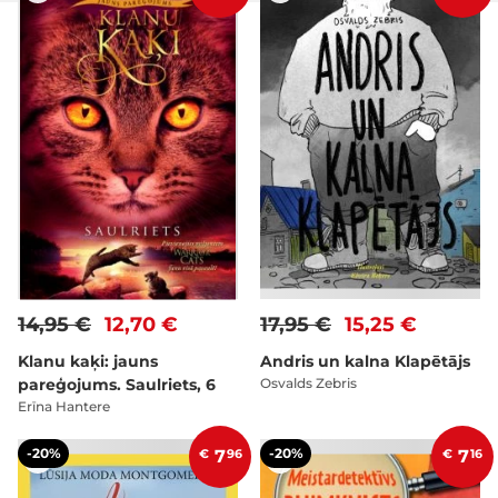
14,95 €
12,70 €
17,95 €
15,25 €
Klanu kaķi: jauns
Andris un kalna Klapētājs
pareģojums. Saulriets, 6
Osvalds Zebris
Erīna Hantere
-20%
-20%
€
7
96
€
7
16