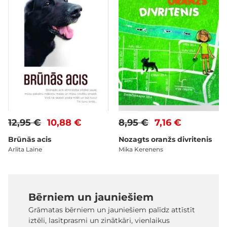
12,95 €
10,88 €
8,95 €
7,16 €
Brūnās acis
Nozagts oranžs divritenis
Arlita Laine
Mika Kerenens
Bērniem un jauniešiem
Grāmatas bērniem un jauniešiem palīdz attīstīt
iztēli, lasītprasmi un zinātkāri, vienlaikus