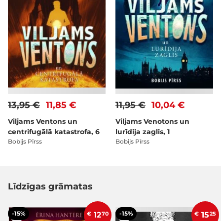
13,95 €
11,85 €
11,95 €
10,04 €
Viljams Ventons un
Viljams Venotons un
centrifugālā katastrofa, 6
lurīdija zaglis, 1
Bobijs Pīrss
Bobijs Pīrss
Līdzīgas grāmatas
-15%
-15%
€
12
70
€
15
25