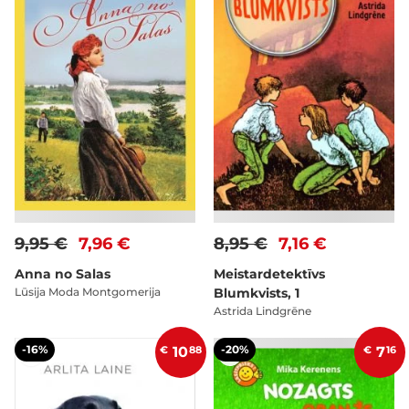
9,95 €
7,96 €
8,95 €
7,16 €
Anna no Salas
Meistardetektīvs
Lūsija Moda Montgomerija
Blumkvists, 1
Astrida Lindgrēne
-16%
-20%
€
10
88
€
7
16