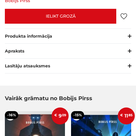
Bobijs Pīrss
IELIKT GROZĀ
Produkta informācija
Apraksts
Lasītāju atsauksmes
Vairāk grāmatu no Bobijs Pīrss
-16%
-15%
€
9
09
€
11
85