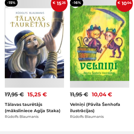
-15%
-16%
€
15
25
€
10
04
17,95 €
15,25 €
11,95 €
10,04 €
Tālavas taurētājs
Velniņi (Pāvila Šenhofa
(māksliniece Agija Staka)
ilustrācijas)
Rūdolfs Blaumanis
Rūdolfs Blaumanis