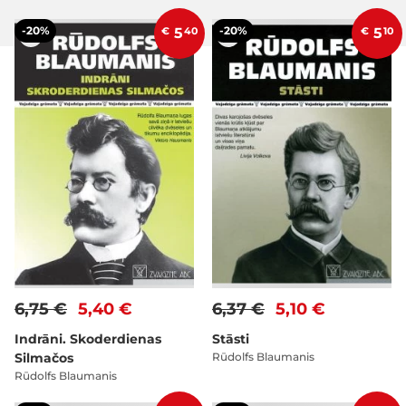
-20%
-20%
€
5
40
€
5
10
6,75 €
5,40 €
6,37 €
5,10 €
Indrāni. Skoderdienas
Stāsti
Silmačos
Rūdolfs Blaumanis
Rūdolfs Blaumanis