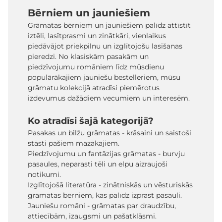
Bērniem un jauniešiem
Grāmatas bērniem un jauniešiem palīdz attīstīt
iztēli, lasītprasmi un zinātkāri, vienlaikus
piedāvājot priekpilnu un izglītojošu lasīšanas
pieredzi. No klasiskām pasakām un
piedzīvojumu romāniem līdz mūsdienu
populārākajiem jauniešu bestelleriem, mūsu
grāmatu kolekcijā atradīsi piemērotus
izdevumus dažādiem vecumiem un interesēm.
Ko atradīsi šajā kategorijā?
Pasakas un bilžu grāmatas - krāsaini un saistoši
stāsti pašiem mazākajiem.
Piedzīvojumu un fantāzijas grāmatas - burvju
pasaules, neparasti tēli un elpu aizraujoši
notikumi.
Izglītojošā literatūra - zinātniskās un vēsturiskās
grāmatas bērniem, kas palīdz izprast pasauli.
Jauniešu romāni - grāmatas par draudzību,
attiecībām, izaugsmi un pašatklāsmi.