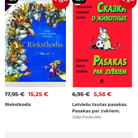
15
5
17,95 €
15,25 €
6,95 €
5,56 €
Riekstkodis
Latviešu tautas pasakas.
Pasakas par zvēriem.
Jūlija Pavlovska