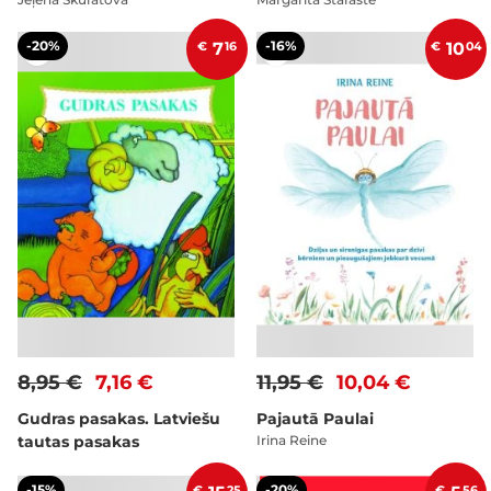
-20%
-16%
€
7
16
€
10
04
8,95 €
7,16 €
11,95 €
10,04 €
Gudras pasakas. Latviešu
Pajautā Paulai
tautas pasakas
Irina Reine
-15%
-20%
€
25
€
56