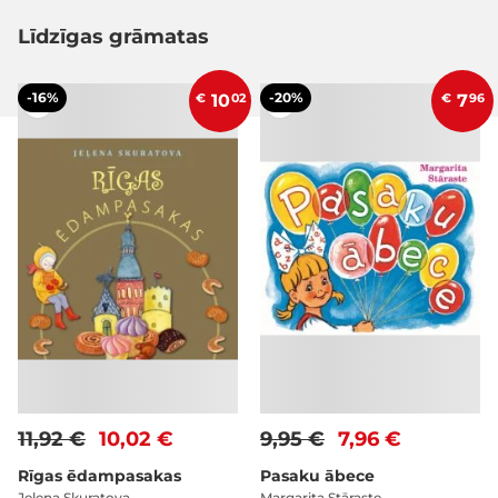
Līdzīgas grāmatas
-16%
-20%
€
10
02
€
7
96
11,92 €
10,02 €
9,95 €
7,96 €
Rīgas ēdampasakas
Pasaku ābece
Jeļena Skuratova
Margarita Stāraste