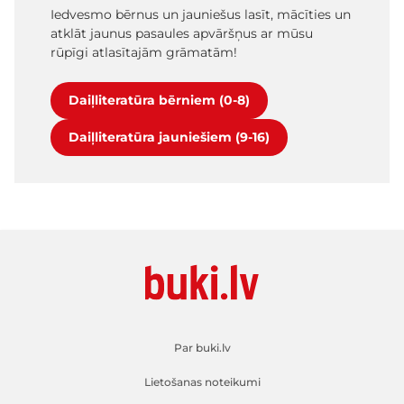
Iedvesmo bērnus un jauniešus lasīt, mācīties un
atklāt jaunus pasaules apvāršņus ar mūsu
rūpīgi atlasītajām grāmatām!
Daiļliteratūra bērniem (0-8)
Daiļliteratūra jauniešiem (9-16)
Par buki.lv
Lietošanas noteikumi