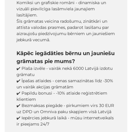
Komiksi un grafiskie romāni - dinamiska un
vizuāli pievilcīga lasāmviela jaunajiem
lasītājiem.
Šīs grāmatas veicina radošumu, zinātkāri un
attīsta valodas prasmes, padarot lasīšanu par
aizraujošu piedzīvojumu bērniem un jauniešiem
jebkurā vecumā.
Kāpēc iegādāties bērnu un jauniešu
grāmatas pie mums?
✔️ Plaša izvēle - vairāk nekā 6000 Latvijā izdotu
grāmatu
✔️ Īpašas atlaides - cenas samazinātas līdz -30%
un vairāk akcijas grāmatām
✔️ Papildu bonusi - -10% atlaide reģistrētiem
klientiem
✔️ Bezmaksas piegāde - pirkumiem virs 30 EUR
uz DPD un Omniva paku skapjiem visā Latvijā
✔️ Iepērcies jebkurā laikā - mūsu internetveikals
ir pieejams 24/7