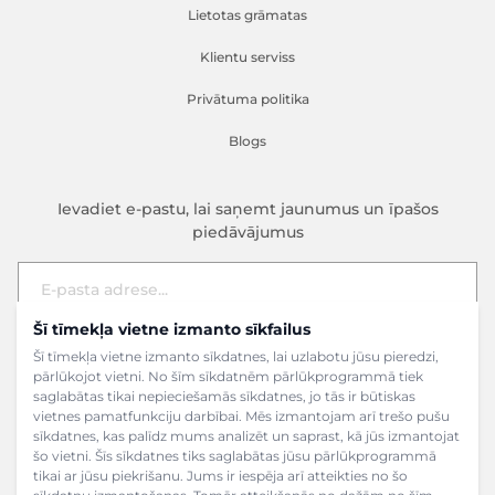
Lietotas grāmatas
Klientu serviss
Privātuma politika
Blogs
Ievadiet e-pastu, lai saņemt jaunumus un īpašos
piedāvājumus
Šī tīmekļa vietne izmanto sīkfailus
E-pasta adrese
Pieteikties
Šī tīmekļa vietne izmanto sīkdatnes, lai uzlabotu jūsu pieredzi,
pārlūkojot vietni. No šīm sīkdatnēm pārlūkprogrammā tiek
saglabātas tikai nepieciešamās sīkdatnes, jo tās ir būtiskas
vietnes pamatfunkciju darbībai. Mēs izmantojam arī trešo pušu
sīkdatnes, kas palīdz mums analizēt un saprast, kā jūs izmantojat
šo vietni. Šīs sīkdatnes tiks saglabātas jūsu pārlūkprogrammā
tikai ar jūsu piekrišanu. Jums ir iespēja arī atteikties no šo