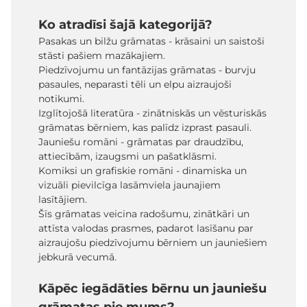
Ko atradīsi šajā kategorijā?
Pasakas un bilžu grāmatas - krāsaini un saistoši
stāsti pašiem mazākajiem.
Piedzīvojumu un fantāzijas grāmatas - burvju
pasaules, neparasti tēli un elpu aizraujoši
notikumi.
Izglītojošā literatūra - zinātniskās un vēsturiskās
grāmatas bērniem, kas palīdz izprast pasauli.
Jauniešu romāni - grāmatas par draudzību,
attiecībām, izaugsmi un pašatklāsmi.
Komiksi un grafiskie romāni - dinamiska un
vizuāli pievilcīga lasāmviela jaunajiem
lasītājiem.
Šīs grāmatas veicina radošumu, zinātkāri un
attīsta valodas prasmes, padarot lasīšanu par
aizraujošu piedzīvojumu bērniem un jauniešiem
jebkurā vecumā.
Kāpēc iegādāties bērnu un jauniešu