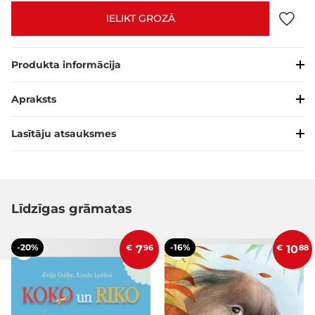
IELIKT GROZĀ
Produkta informācija
Apraksts
Lasītāju atsauksmes
Līdzīgas grāmatas
-20%
-16%
€
7
96
€
10
88