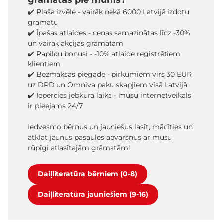
grāmatas pie mums?
✔️ Plaša izvēle - vairāk nekā 6000 Latvijā izdotu
grāmatu
✔️ Īpašas atlaides - cenas samazinātas līdz -30%
un vairāk akcijas grāmatām
✔️ Papildu bonusi - -10% atlaide reģistrētiem
klientiem
✔️ Bezmaksas piegāde - pirkumiem virs 30 EUR
uz DPD un Omniva paku skapjiem visā Latvijā
✔️ Iepērcies jebkurā laikā - mūsu internetveikals
ir pieejams 24/7
Iedvesmo bērnus un jauniešus lasīt, mācīties un
atklāt jaunus pasaules apvāršņus ar mūsu
rūpīgi atlasītajām grāmatām!
Daiļliteratūra bērniem (0-8)
Daiļliteratūra jauniešiem (9-16)