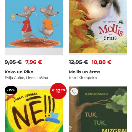
9,95 €
7,96 €
12,95 €
10,88 €
Koko un Riko
Mollis un ērms
Evija Gulbe, Linda Lošina
Katri Kirkopelto
-15%
€
12
70