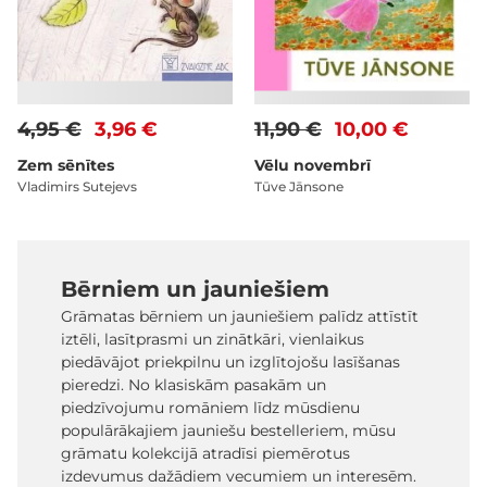
4,95 €
3,96 €
11,90 €
10,00 €
Zem sēnītes
Vēlu novembrī
Vladimirs Sutejevs
Tūve Jānsone
Bērniem un jauniešiem
Grāmatas bērniem un jauniešiem palīdz attīstīt
iztēli, lasītprasmi un zinātkāri, vienlaikus
piedāvājot priekpilnu un izglītojošu lasīšanas
pieredzi. No klasiskām pasakām un
piedzīvojumu romāniem līdz mūsdienu
populārākajiem jauniešu bestelleriem, mūsu
grāmatu kolekcijā atradīsi piemērotus
izdevumus dažādiem vecumiem un interesēm.