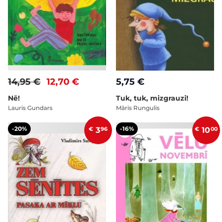
14,95 €
12,70 €
5,75 €
Nē!
Tuk, tuk, mizgrauzi!
Lauris Gundars
Māris Rungulis
-20%
-16%
€
3
96
€
10
00